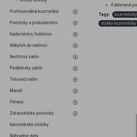
Vonné sviečky
4 sklenené po
Profesionálna kozmetika
Tagy:
kozmetický
Pomôcky a prislušenstvo
stolíky kozmetičky
Kaderníctvo, holičstvo
Nábytok do salónov
Nechtový salón
Pedikérsky salón
Tetovací salón
Masáž
Fitness
Zdravotnícke pomôcky
Kancelárske stoličky
Náhradné diely