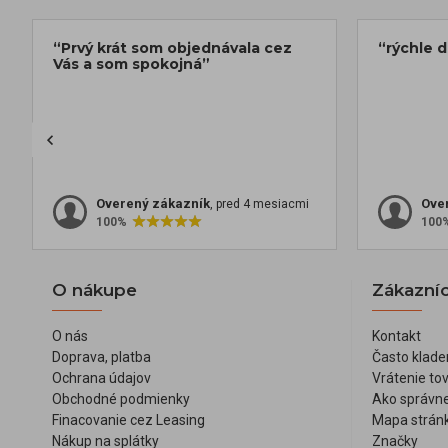
“Prvý krát som objednávala cez
“rýchle 
Vás a som spokojná”
Overený zákazník
Ove
, pred 4 mesiacmi
100%
100
O nákupe
Zákazníc
O nás
Kontakt
Doprava, platba
Často klade
Ochrana údajov
Vrátenie to
Obchodné podmienky
Ako správne
Finacovanie cez Leasing
Mapa strán
Nákup na splátky
Značky