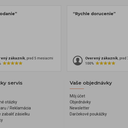
dodanie”
“Rychle dorucenie”
rený zákazník
Overený zákazník
, pred 5 mesiacmi
, pred
%
100%
ky servis
Vaše objednávky
Môj účet
né otázky
Objednávky
varu / Reklamácia
Newsletter
 zabaliť zásielku
Darčekové poukážky
ky