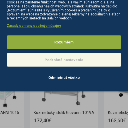
cookies na zaistenie funkčnosti webu a s vaším súhlasom o. i. aj na
personalizáciu obsahu našich webových stránok. Kliknutím na tlačidlo
„Rozumiem“ súhlasíte s využívaním cookies a predaním údajov o
správaní na webe na zobrazenie cielenej reklamy na sociálnych sieťach
a reklamných sieťach na ďalších weboch.
Zásady ochrany osobných údajov
PODOBNÉ PRODUKTY
SÚVISIACE PRODUKTY
Rozumiem
Podrobné nastavenia
Odmietnuť všetko
VANNI 1015
Kozmetický stolík Giovanni 1019A
Kozmetický
172,40€
163,60€