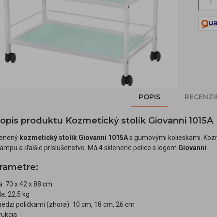
POPIS
RECENZI
popis produktu Kozmetický stolík Giovanni 1015A
lenený
kozmetický stolík Giovanni 1015A
s gumovými kolieskami. Kozme
ampu a ďalšie príslušenstvo. Má 4 sklenené police s logom
Giovanni
rametre:
a: 70 x 42 x 88 cm
a: 22,5 kg
edzi poličkami (zhora): 10 cm, 18 cm, 26 cm
rukcia