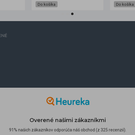
Do košíka
Do košíka
ENÉ
Overené našimi zákazníkmi
91% našich zákazníkov odporúča náš obchod (z 325 recenzií).