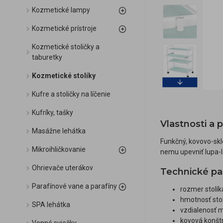
Kozmetické lampy
Kozmetické prístroje
Kozmetické stoličky a
taburetky
Kozmetické stolíky
Kufre a stoličky na líčenie
Kufríky, tašky
Vlastnosti a 
Masážne lehátka
Funkčný, kovovo-sk
Mikroihličkovanie
nemu upevniť lupa-l
Ohrievače uterákov
Technické pa
Parafínové vane a parafíny
rozmer stolík
hmotnosť stol
SPA lehátka
vzdialenosť m
kovová konšt