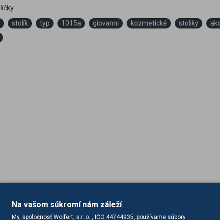
ličky
stolík
typ
1015a
giovanni
kozmetické
stoliky
ak
Na vašom súkromí nám záleží
My, spoločnosť Wolfert, s.r..o.., IČO 44744935, používame súbory