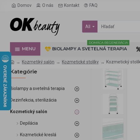
Domov
O nás
Kontakt
FAQ
All
DOMÁCA REGENERÁCIA
MENU
BIOLAMPY A SVETELNÁ TERAPIA
Kozmetiký salón
Kozmetické stolíky
Kozmetický stolí
Kategórie
Biolampy a svetelná terapia
Dezinfekcia, sterilizácia
Kozmetický salón
Depilácia
Kozmetické kreslá