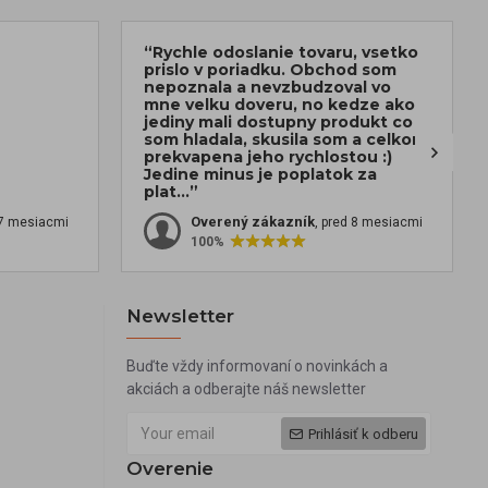
“Rychle odoslanie tovaru, vsetko
prislo v poriadku. Obchod som
nepoznala a nevzbudzoval vo
mne velku doveru, no kedze ako
jediny mali dostupny produkt co
som hladala, skusila som a celkom
prekvapena jeho rychlostou :)
Jedine minus je poplatok za
plat...”
Overený zákazník
 7 mesiacmi
, pred 8 mesiacmi
100%
Newsletter
Buďte vždy informovaní o novinkách a
akciách a odberajte náš newsletter
Prihlásiť k odberu
Overenie