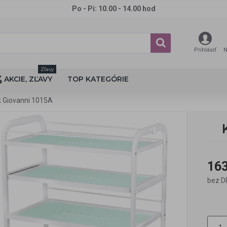
Po - Pi: 10.00 - 14.00 hod
Prihlásiť
N
Zľavy
AKCIE, ZĽAVY
TOP KATEGÓRIE
k Giovanni 1015A
163
bez D