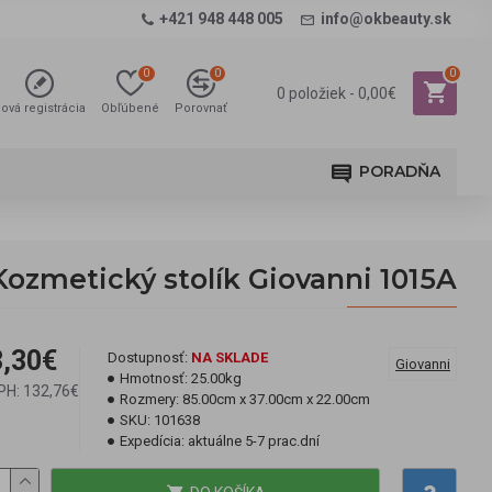
+421 948 448 005
info@okbeauty.sk
0
0
0
0 položiek - 0,00€
ová registrácia
Obľúbené
Porovnať
PORADŇA
Kozmetický stolík Giovanni 1015A
,30€
Dostupnosť:
NA SKLADE
Giovanni
Hmotnosť:
25.00kg
PH: 132,76€
Rozmery:
85.00cm x 37.00cm x 22.00cm
SKU:
101638
Expedícia:
aktuálne 5-7 prac.dní