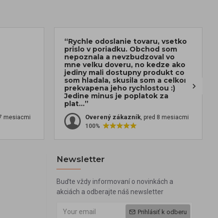
“Rychle odoslanie tovaru, vsetko
prislo v poriadku. Obchod som
nepoznala a nevzbudzoval vo
mne velku doveru, no kedze ako
jediny mali dostupny produkt co
som hladala, skusila som a celkom
prekvapena jeho rychlostou :)
Jedine minus je poplatok za
plat...”
Overený zákazník
 7 mesiacmi
, pred 8 mesiacmi
100%
Newsletter
Buďte vždy informovaní o novinkách a
akciách a odberajte náš newsletter
Prihlásiť k odberu