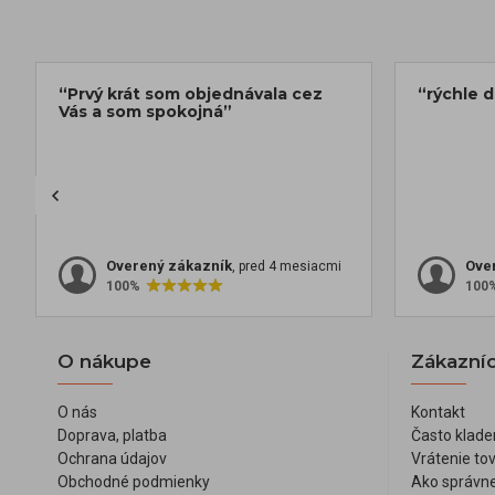
“Prvý krát som objednávala cez
“rýchle 
Vás a som spokojná”
Overený zákazník
Ove
, pred 4 mesiacmi
100%
100
O nákupe
Zákazníc
O nás
Kontakt
Doprava, platba
Často klade
Ochrana údajov
Vrátenie to
Obchodné podmienky
Ako správne