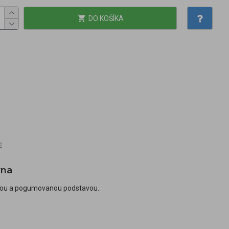
DO KOŠÍKA
E
rna
äťou a pogumovanou podstavou.