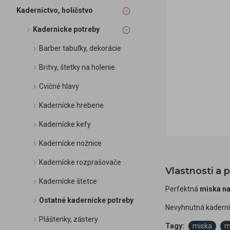
Kaderníctvo, holičstvo
Kadernicke potreby
Barber tabuľky, dekorácie
Britvy, štetky na holenie
Cvičné hlavy
Kadernícke hrebene
Kadernícke kefy
Kadernícke nožnice
Kadernícke rozprašovače
Vlastnosti a 
Kadernícke štetce
Perfektná
miska na
Ostatné kadernícke potreby
Nevyhnutná kaderní
Pláštenky, zástery
Tagy:
miska
m