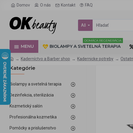
Domov
O nás
Kontakt
FAQ
All
DOMÁCA REGENERÁCIA
MENU
BIOLAMPY A SVETELNÁ TERAPIA
Kaderníctvo a Barber shop
Kadernicke potreby
Ostatn
Kategórie
Biolampy a svetelná terapia
Dezinfekcia, sterilizácia
Kozmetický salón
Profesionálna kozmetika
Pomôcky a prislušenstvo