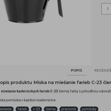
POPIS
RECENZI
popis produktu Miska na miešanie farieb C-23 čie
 miešanie kaderníckych farieb C-23
čiernej farby s pohodlnou rukov
cka pomúcka v každom kaderníctve.
iešanie
farieb
c-23
čierna
pracovné
pomôcky