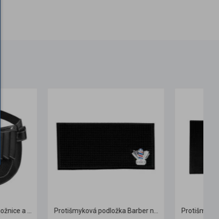
Protišmyková podložka Barber na barberske pomôcky malá
Protišmyková podložka Barber na barberske pomôcky stredná