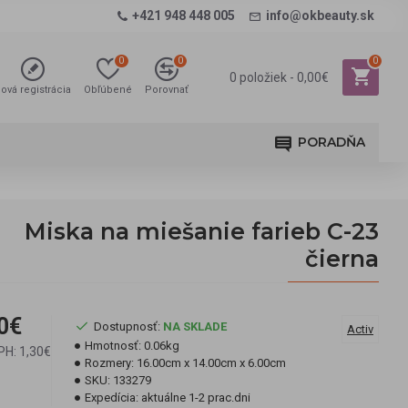
+421 948 448 005
info@okbeauty.sk
0
0
0
0 položiek - 0,00€
ová registrácia
Obľúbené
Porovnať
PORADŇA
Miska na miešanie farieb C-23
čierna
0€
Dostupnosť:
NA SKLADE
Activ
Hmotnosť:
0.06kg
PH: 1,30€
Rozmery:
16.00cm x 14.00cm x 6.00cm
SKU:
133279
Expedícia:
aktuálne 1-2 prac.dni