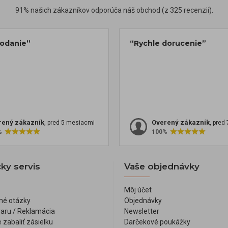
91% našich zákazníkov odporúča náš obchod (z 325 recenzií).
dodanie”
“Rychle dorucenie”
rený zákazník
Overený zákazník
, pred 5 mesiacmi
, pred
%
100%
ky servis
Vaše objednávky
Môj účet
né otázky
Objednávky
varu / Reklamácia
Newsletter
 zabaliť zásielku
Darčekové poukážky