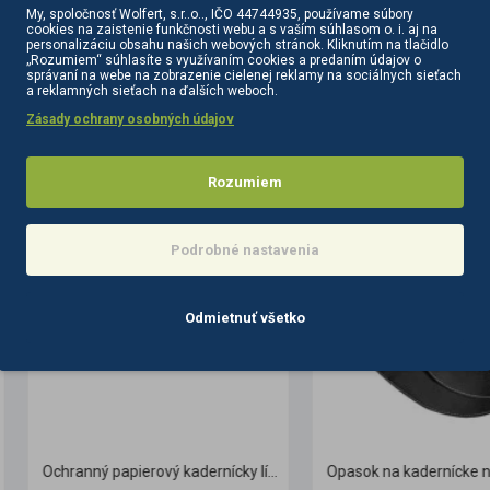
My, spoločnosť Wolfert, s.r..o.., IČO 44744935, používame súbory
cookies na zaistenie funkčnosti webu a s vaším súhlasom o. i. aj na
personalizáciu obsahu našich webových stránok. Kliknutím na tlačidlo
„Rozumiem“ súhlasíte s využívaním cookies a predaním údajov o
správaní na webe na zobrazenie cielenej reklamy na sociálnych sieťach
a reklamných sieťach na ďalších weboch.
Zásady ochrany osobných údajov
PODOBNÉ PRODUKTY
SÚVISIACE PRODUKTY
Rozumiem
Podrobné nastavenia
Odmietnuť všetko
Ochranný papierový kadernícky límec 5 ks čierny
Opasok na kadernícke nožnice a hrebene T10 čierny