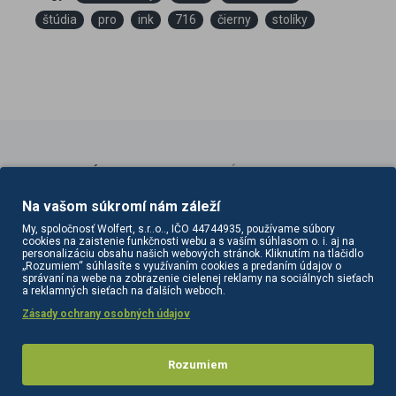
štúdia
pro
ink
716
čierny
stolíky
PODOBNÉ PRODUKTY
SÚVISIACE PRODUKTY
Na vašom súkromí nám záleží
My, spoločnosť Wolfert, s.r..o.., IČO 44744935, používame súbory
cookies na zaistenie funkčnosti webu a s vaším súhlasom o. i. aj na
personalizáciu obsahu našich webových stránok. Kliknutím na tlačidlo
„Rozumiem“ súhlasíte s využívaním cookies a predaním údajov o
správaní na webe na zobrazenie cielenej reklamy na sociálnych sieťach
a reklamných sieťach na ďalších weboch.
Zásady ochrany osobných údajov
Rozumiem
Stolík do tetovacieho štúdia PRO INK 1040 čierny
Stolík do tetovacieho štúdia Pro Ink 1040 čierny