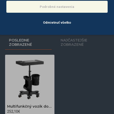
201,60€
137,60€
Podrobné nastavenia
Info
Do košíka
Odmietnuť všetko
POSLEDNE
NAJČASTEJŠIE
ZOBRAZENÉ
ZOBRAZENÉ
Multifunkčný vozík do tetovacieho štúdia PRO INK 716 C čierny
252,10€