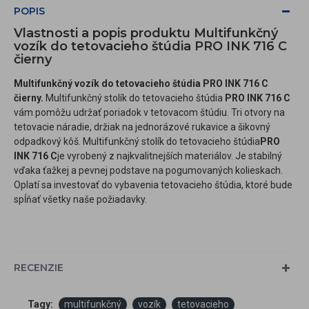
POPIS
Vlastnosti a popis produktu Multifunkčný
vozík do tetovacieho štúdia PRO INK 716 C
čierny
Multifunkčný vozík do tetovacieho štúdia PRO INK 716 C
čierny.
Multifunkčný stolík do tetovacieho štúdia
PRO INK 716 C
vám pomôžu udržať poriadok v tetovacom štúdiu. Tri otvory na
tetovacie náradie, držiak na jednorázové rukavice a šikovný
odpadkový kôš.
Multifunkčný stolík do tetovacieho štúdia
PRO
INK 716 C
je vyrobený z najkvalitnejších materiálov. Je stabilný
vďaka ťažkej a pevnej podstave na pogumovaných kolieskach.
Oplatí sa investovať do vybavenia tetovacieho štúdia, ktoré bude
spĺňať všetky naše požiadavky.
RECENZIE
Tagy:
multifunkčný
vozík
tetovacieho