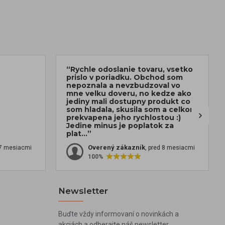
“Rychle odoslanie tovaru, vsetko
prislo v poriadku. Obchod som
nepoznala a nevzbudzoval vo
mne velku doveru, no kedze ako
jediny mali dostupny produkt co
som hladala, skusila som a celkom
prekvapena jeho rychlostou :)
Jedine minus je poplatok za
plat...”
Overený zákazník
 7 mesiacmi
, pred 8 mesiacmi
100%
Newsletter
Buďte vždy informovaní o novinkách a
akciách a odberajte náš newsletter