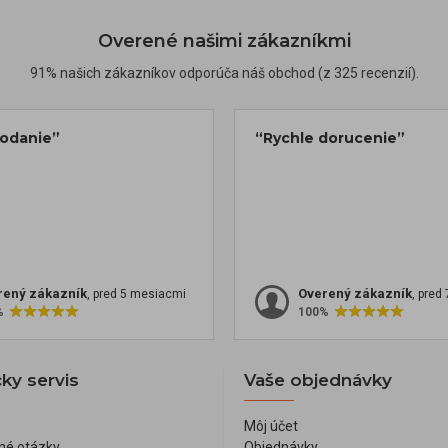
Overené našimi zákazníkmi
91% našich zákazníkov odporúča náš obchod (z 325 recenzií).
dodanie”
“Rychle dorucenie”
rený zákazník
Overený zákazník
, pred 5 mesiacmi
, pred
%
100%
ky servis
Vaše objednávky
Môj účet
né otázky
Objednávky