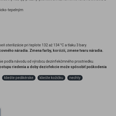
micko-tepelným
ň sterilizácie pri teplote 132 až 134 °C a tlaku 3 bary.
ovného náradia. Zmena farby, korózii, zmene tvaru náradia.
denie podľa návodu od výrobcu dezinfekčmného prostriedku.
 postupu riedenia a doby dezicfekcie može spôsobiť poškodenia
kliešte pedikérske
kliešte kožičku
nechty