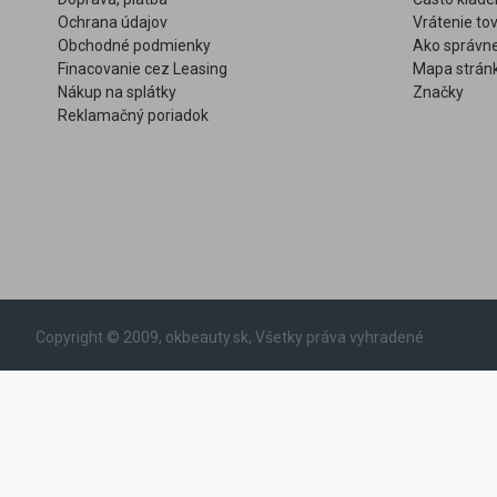
Ochrana údajov
Vrátenie to
Obchodné podmienky
Ako správne
Finacovanie cez Leasing
Mapa strán
Nákup na splátky
Značky
Reklamačný poriadok
Copyright © 2009, okbeauty.sk, Všetky práva vyhradené