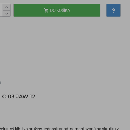
DO KOŠÍKA
E
u C-03 JAW 12
čelustný kĺb, typ pružiny: jednostranná, namontovaná na skrutku z