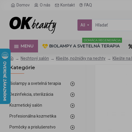
Domov
O nás
Kontakt
FAQ
All
DOMÁCA REGENERÁCIA
MENU
BIOLAMPY A SVETELNÁ TERAPIA
Nechtový salón
Kliešte, nožničky na nechty
Kliešte na
Kategórie
Biolampy a svetelná terapia
Dezinfekcia, sterilizácia
Kozmetický salón
Profesionálna kozmetika
Pomôcky a prislušenstvo