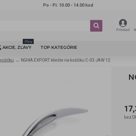
Po - Pi: 10.00 - 14.00 hod
Prihlásiť
N
Zľavy
AKCIE, ZĽAVY
TOP KATEGÓRIE
 kožičku
NGHIA EXPORT kliešte na kožičku C-03 JAW 12
N
17,
bez D