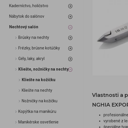
Kaderníctvo, holičstvo
Nábytok do salónov
Nechtový salón
Brúsky na nechty
Frézky, brúsne kotúčiky
Gély, laky, akryl
Kliešte, nožničky na nechty
Kliešte na kožičku
Kliešte na nechty
Vlastnosti a
Nožničky na kožičku
NGHIA EXPOR
Kopýtka na manikúru
profesionálne
vyrobené z le
Manikérske osvetlenie
špeciálne tva