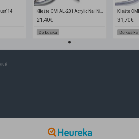
lusť 14
Kliešte OMI AL-201 Acrylic Nail Nippers JAW16 6 mm
21,40€
31,70€
Do košíka
Do košíka
ENÉ