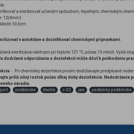
ele
nfikovať a sterilizovať určeným spôsobom, tepelným, chemickým.che
le: 12(4mm)
 kliešti:10,5cm
rilizovať v autokláve a dezinfikovať chemickymi prípravkami.
aná sterilizácia nástrojov pri teplote 121 °C, počas 15 minút. Vyšší stupe
u dodržané odporúčania o dezinfekcii môže dôsť k poškodeniu prac
ekcia
- . Pri chemickej dezinfekcii prosím dodržiavajte predpísané rie
ajte príliš silný roztok počas dlhej doby dezinfekcie. Nedodržanie
covného náradia.
port
pedikérske
kliešte
c-03
jaw
pedikérky pedikérske