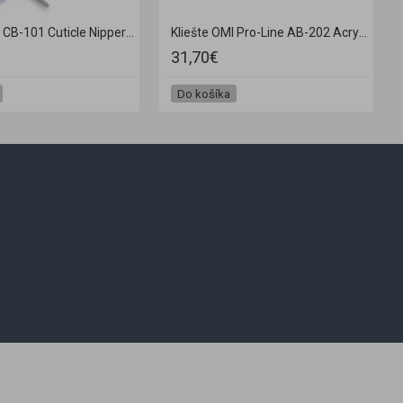
Kliešte OMI CB-101 Cuticle Nipper JAW12 / 4 mm
Kliešte OMI Pro-Line AB-202 Acrylic Nail Nippers Full Jaw Box Joint
31,70€
Do košíka