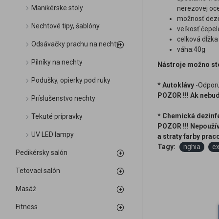
Manikérske stoly
nerezovej oc
možnosť dezi
Nechtové tipy, šablóny
veľkosť čepe
celková dĺžka
Odsávačky prachu na nechty
váha:40g
Pilníky na nechty
Nástroje možno ste
Podušky, opierky pod ruky
* Autoklávy
-Odporúč
POZOR !!! Ak nebud
Príslušenstvo nechty
* Chemická dezinf
Tekuté prípravky
POZOR !!! Nepoužív
UV LED lampy
a straty farby pra
Tagy:
nghia
ex
Pedikérsky salón
Tetovací salón
Masáž
Fitness