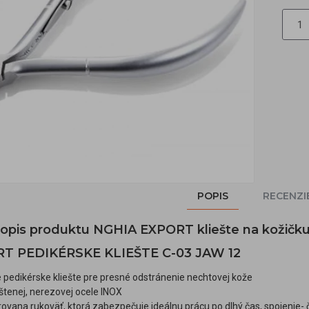
POPIS
RECENZI
 popis produktu NGHIA EXPORT kliešte na kožičk
T PEDIKÉRSKE KLIEŠTE C-03 JAW 12
 pedikérske kliešte pre presné odstránenie nechtovej kože
štenej, nerezovej ocele INOX
rovana rukoväť, ktorá zabezpečuje ideálnu prácu po dlhý čas, spojenie- 