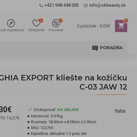
+421 948 448 005
info@okbeauty.sk
0
0
0
0 položiek - 0,00€
ová registrácia
Obľúbené
Porovnať
PORADŇA
GHIA EXPORT kliešte na kožičku
C-03 JAW 12
30€
Dostupnosť:
NA SKLADE
Nghia
Hmotnosť:
0.07kg
PH: 14,07€
Rozmery:
18.00cm x 8.00cm x 2.00cm
SKU:
122765
Expedícia:
aktuálne 1-2 prac.dni