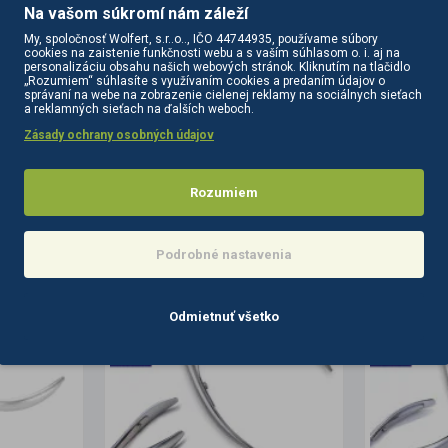
Na vašom súkromí nám záleží
My, spoločnosť Wolfert, s.r..o.., IČO 44744935, používame súbory
cookies na zaistenie funkčnosti webu a s vaším súhlasom o. i. aj na
personalizáciu obsahu našich webových stránok. Kliknutím na tlačidlo
„Rozumiem“ súhlasíte s využívaním cookies a predaním údajov o
správaní na webe na zobrazenie cielenej reklamy na sociálnych sieťach
a reklamných sieťach na ďalších weboch.
Zásady ochrany osobných údajov
PODOBNÉ PRODUKTY
SÚVISIACE PRODUKTY
Rozumiem
Podrobné nastavenia
Odmietnuť všetko