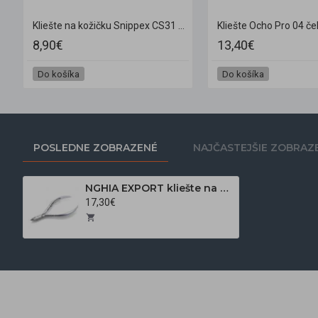
 (5mm)
Kliešte na kožičku Snippex CS31 12 cm / 8 mm
Kliešte Ocho Pro 04 če
8,90€
13,40€
Do košíka
Do košíka
POSLEDNE ZOBRAZENÉ
NAJČASTEJŠIE ZOBRAZ
NGHIA EXPORT kliešte na kožičku C-03 JAW 12
17,30€