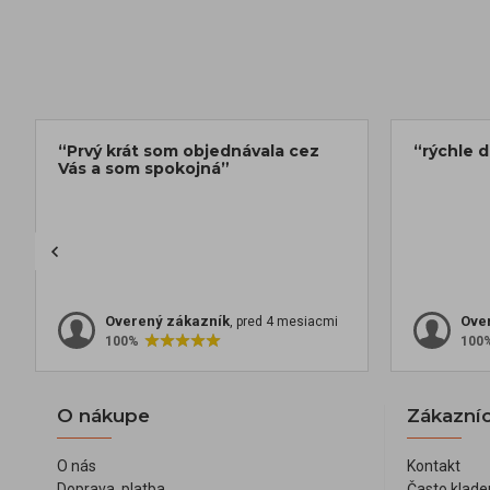
“Prvý krát som objednávala cez
“rýchle 
Vás a som spokojná”
Overený zákazník
Ove
, pred 4 mesiacmi
100%
100
O nákupe
Zákazníc
O nás
Kontakt
Doprava, platba
Často klade