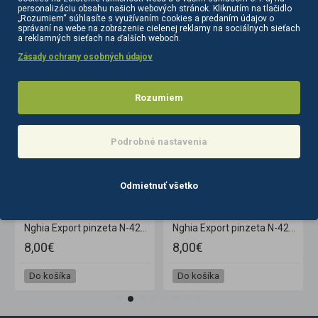
personalizáciu obsahu našich webových stránok. Kliknutím na tlačidlo
„Rozumiem“ súhlasíte s využívaním cookies a predaním údajov o
správaní na webe na zobrazenie cielenej reklamy na sociálnych sieťach
a reklamných sieťach na ďalších weboch.
PODOBNÉ PRODUKTY
SÚVISIACE PRODUKTY
Zásady ochrany osobných údajov
Rozumiem
Podrobné nastavenia
Odmietnuť všetko
Nghia Export pinzeta N-425 modrá
Nghia Export pinzeta N-425 zelená
8,00€
8,00€
Do košíka
Do košíka