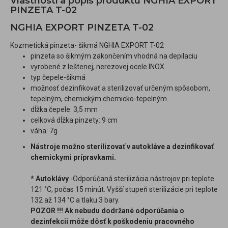
Vlastnosti a popis produktu NGHIA EXPORT
PINZETA T-02
NGHIA EXPORT PINZETA T-02
Kozmetická pinzeta- šikmá NGHIA EXPORT T-02
pinzeta so šikmým zakončením vhodná na depilaciu
vyrobené z leštenej, nerezovej ocele INOX
typ čepele-šikmá
možnosť dezinfikovať a sterilizovať určeným spôsobom,
tepelným, chemickým.chemicko-tepelným
dĺžka čepele: 3,5 mm
celková dĺžka pinzety: 9 cm
váha: 7g
Nástroje možno sterilizovať v autokláve a dezinfikovať
chemickymi prípravkami.
* Autoklávy
-Odporúčaná sterilizácia nástrojov pri teplote
121 °C, počas 15 minút. Vyšší stupeň sterilizácie pri teplote
132 až 134 °C a tlaku 3 bary.
POZOR !!! Ak nebudu dodržané odporúčania o
dezinfekcii môže dôsť k poškodeniu pracovného