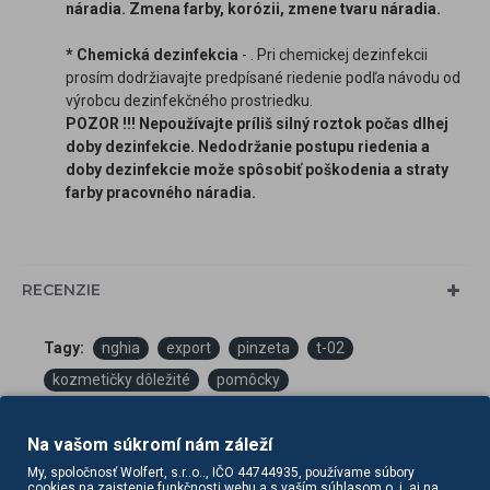
náradia. Zmena farby, korózii, zmene tvaru náradia.
* Chemická dezinfekcia
- . Pri chemickej dezinfekcii
prosím dodržiavajte predpísané riedenie podľa návodu od
výrobcu dezinfekčného prostriedku.
POZOR !!! Nepoužívajte príliš silný roztok počas dlhej
doby dezinfekcie. Nedodržanie postupu riedenia a
doby dezinfekcie može spôsobiť poškodenia a straty
farby pracovného náradia.
RECENZIE
Tagy:
nghia
export
pinzeta
t-02
kozmetičky dôležité
pomôcky
Na vašom súkromí nám záleží
My, spoločnosť Wolfert, s.r..o.., IČO 44744935, používame súbory
cookies na zaistenie funkčnosti webu a s vaším súhlasom o. i. aj na