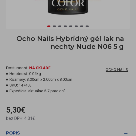
Ocho Nails Hybridný gél lak na
nechty Nude N06 5 g
Dostupnosť:
NA SKLADE
OCHO NAILS
Hmotnosť:
0.04kg
Rozmery:
3.00cm x 2.00cm x 8.00cm
SKU:
147453
Expedícia:
aktuálne 5-7 prac.dní
5,30€
bez DPH: 4,31€
POPIS