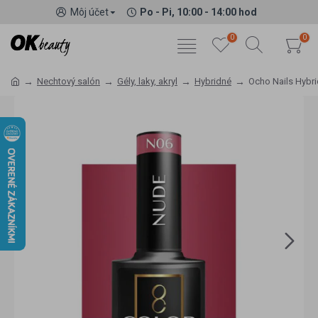
Môj účet
Po - Pi, 10:00 - 14:00 hod
0
0
Nechtový salón
Gély, laky, akryl
Hybridné
Ocho Nails Hybri