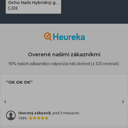
Ocho Nails Hybridný gél lak na nechty Nude N06 5 g
5,30€
Overené našimi zákazníkmi
90% našich zákazníkov odporúča náš obchod (z 325 recenzií).
“Všetko prebehlo v poriadku, rýchla komu
maily o stave objednávky... určite nákupo
nabudúce”
Overený zákazník
, pred 3 mesiacmi
100%