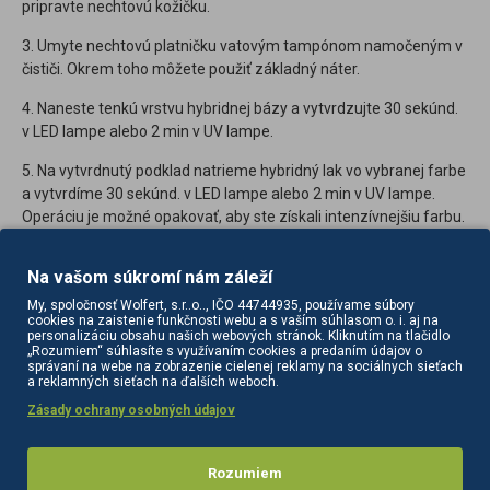
pripravte nechtovú kožičku.
3. Umyte nechtovú platničku vatovým tampónom namočeným v
čističi. Okrem toho môžete použiť základný náter.
4. Naneste tenkú vrstvu hybridnej bázy a vytvrdzujte 30 sekúnd.
v LED lampe alebo 2 min v UV lampe.
5. Na vytvrdnutý podklad natrieme hybridný lak vo vybranej farbe
a vytvrdíme 30 sekúnd. v LED lampe alebo 2 min v UV lampe.
Operáciu je možné opakovať, aby ste získali intenzívnejšiu farbu.
6. Potom naneste tenkú vrstvu vrchného náteru a vytvrdzujte 30
Na vašom súkromí nám záleží
sekúnd. v LED lampe alebo 2 min v UV lampe. V závislosti od typu
vrchnej časti môže byť potrebné ju umyť čistiacim prostriedkom.
My, spoločnosť Wolfert, s.r..o.., IČO 44744935, používame súbory
cookies na zaistenie funkčnosti webu a s vaším súhlasom o. i. aj na
personalizáciu obsahu našich webových stránok. Kliknutím na tlačidlo
7. Pre lepšiu starostlivosť odporúčame naniesť olivový olej na
„Rozumiem“ súhlasíte s využívaním cookies a predaním údajov o
nechtovú kožičku okolo nechtov.
správaní na webe na zobrazenie cielenej reklamy na sociálnych sieťach
a reklamných sieťach na ďalších weboch.
Zásady ochrany osobných údajov
RECENZIE
Rozumiem