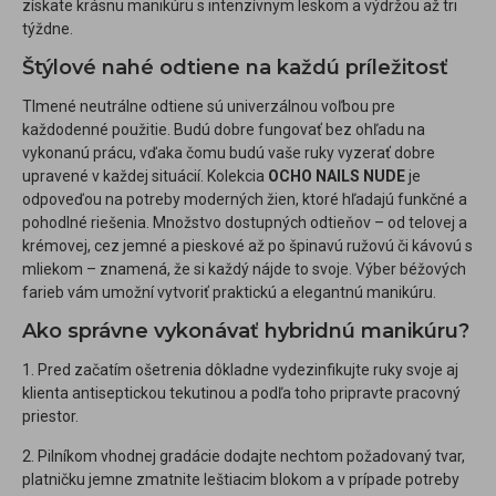
získate krásnu manikúru s intenzívnym leskom a výdržou až tri
týždne.
Štýlové nahé odtiene na každú príležitosť
Tlmené neutrálne odtiene sú univerzálnou voľbou pre
každodenné použitie. Budú dobre fungovať bez ohľadu na
vykonanú prácu, vďaka čomu budú vaše ruky vyzerať dobre
upravené v každej situácií. Kolekcia
OCHO NAILS NUDE
je
odpoveďou na potreby moderných žien, ktoré hľadajú funkčné a
pohodlné riešenia. Množstvo dostupných odtieňov – od telovej a
krémovej, cez jemné a pieskové až po špinavú ružovú či kávovú s
mliekom – znamená, že si každý nájde to svoje. Výber béžových
farieb vám umožní vytvoriť praktickú a elegantnú manikúru.
Ako správne vykonávať hybridnú manikúru?
1. Pred začatím ošetrenia dôkladne vydezinfikujte ruky svoje aj
klienta antiseptickou tekutinou a podľa toho pripravte pracovný
priestor.
2. Pilníkom vhodnej gradácie dodajte nechtom požadovaný tvar,
platničku jemne zmatnite leštiacim blokom a v prípade potreby