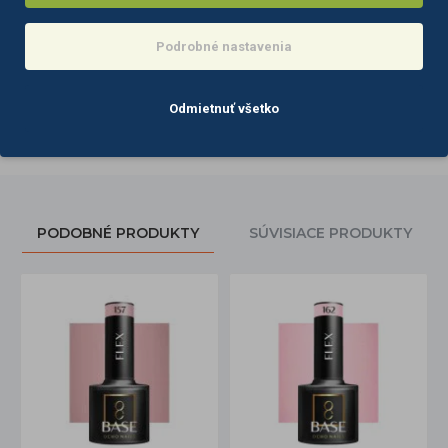
Tagy:
ocho
nails
hybridný
gél
lak
Podrobné nastavenia
nechty
nude
n06
Odmietnuť všetko
PODOBNÉ PRODUKTY
SÚVISIACE PRODUKTY