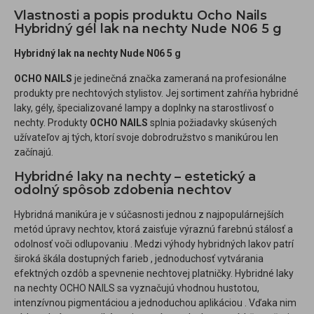
Vlastnosti a popis produktu Ocho Nails
Hybridný gél lak na nechty Nude N06 5 g
Hybridný lak na nechty Nude N06 5 g
OCHO NAILS
je jedinečná značka zameraná na profesionálne
produkty pre nechtových stylistov. Jej sortiment zahŕňa hybridné
laky, gély, špecializované lampy a doplnky na starostlivosť o
nechty. Produkty
OCHO NAILS
splnia požiadavky skúsených
užívateľov aj tých, ktorí svoje dobrodružstvo s manikúrou len
začínajú.
Hybridné laky na nechty – estetický a
odolný spôsob zdobenia nechtov
Hybridná manikúra je v súčasnosti jednou z najpopulárnejších
metód úpravy nechtov, ktorá zaisťuje výraznú farebnú stálosť a
odolnosť voči odlupovaniu . Medzi výhody hybridných lakov patrí
široká škála dostupných farieb , jednoduchosť vytvárania
efektných ozdôb a spevnenie nechtovej platničky. Hybridné laky
na nechty OCHO NAILS sa vyznačujú vhodnou hustotou,
intenzívnou pigmentáciou a jednoduchou aplikáciou . Vďaka nim