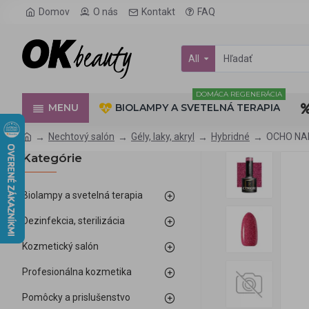
Domov
O nás
Kontakt
FAQ
All
DOMÁCA REGENERÁCIA
MENU
BIOLAMPY A SVETELNÁ TERAPIA
Nechtový salón
Gély, laky, akryl
Hybridné
OCHO NAIL
Kategórie
Biolampy a svetelná terapia
Dezinfekcia, sterilizácia
Kozmetický salón
Profesionálna kozmetika
Pomôcky a prislušenstvo