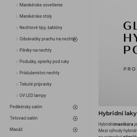
Manikérske osvetlenie
Manikérske stoly
Nechtové tipy, šablóny
Odsávačky prachu na nechty
Pilníky na nechty
Podušky, opierky pod ruky
Príslušenstvo nechty
Tekuté prípravky
UV LED lampy
Pedikérsky salón
Hybridní laky
Tetovací salón
Hybridní
manikúra
j
Masáž
Mezi výhody hybridn