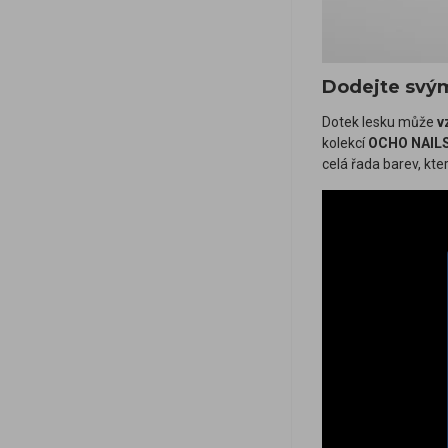
Dodejte svý
Dotek lesku může
vz
kolekcí
OCHO NAIL
celá řada barev, kte