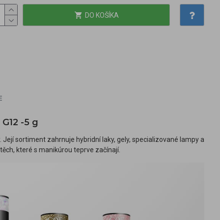
DO KOŠÍKA
E
 G12 -5 g
Její sortiment zahrnuje hybridní laky, gely, specializované lampy a
těch, které s manikúrou teprve začínají.