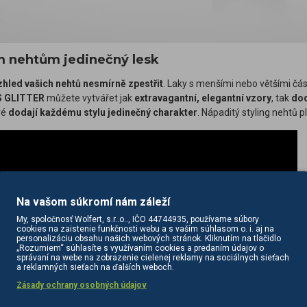
m nehtům jedinečný lesk
hled vašich nehtů nesmírně zpestřit
. Laky s menšími nebo většími čá
S GLITTER
můžete vytvářet jak
extravagantní, elegantní vzory
, tak
dod
ré
dodají každému stylu jedinečný charakter
. Nápaditý styling nehtů 
Na vašom súkromí nám záleží
My, spoločnosť Wolfert, s.r..o.., IČO 44744935, používame súbory
cookies na zaistenie funkčnosti webu a s vaším súhlasom o. i. aj na
personalizáciu obsahu našich webových stránok. Kliknutím na tlačidlo
„Rozumiem“ súhlasíte s využívaním cookies a predaním údajov o
správaní na webe na zobrazenie cielenej reklamy na sociálnych sieťach
a reklamných sieťach na ďalších weboch.
Zásady ochrany osobných údajov