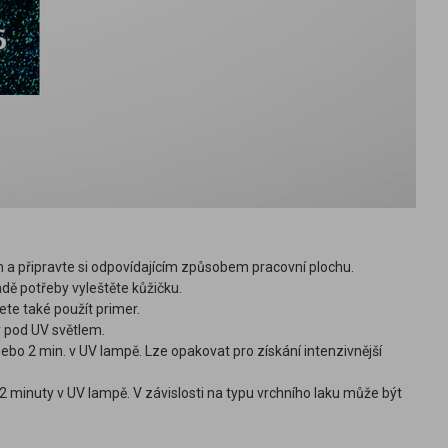
m a připravte si odpovídajícím způsobem pracovní plochu.
adě potřeby vyleštěte kůžičku.
e také použít primer.
y pod UV světlem.
nebo 2 min. v UV lampě. Lze opakovat pro získání intenzivnější
 minuty v UV lampě. V závislosti na typu vrchního laku může být