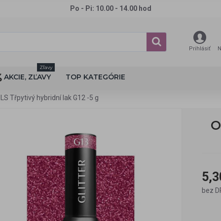
Po - Pi: 10.00 - 14.00 hod
Prihlásiť
N
Zľavy
AKCIE, ZĽAVY
TOP KATEGÓRIE
S Třpytivý hybridní lak G12 -5 g
O
5,3
bez D