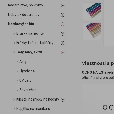
Kaderníctvo, holičstvo
Nábytok do salónov
Nechtový salón
Brúsky na nechty
Frézky, brúsne kotúčiky
Gély, laky, akryl
Akryl
Vlastnosti a 
Hybridné
OCHO NAILS
je jed
příslušenství pro pé
UV gély
Záverečné
Kliešte, nožničky na nechty
Kopýtka na manikúru