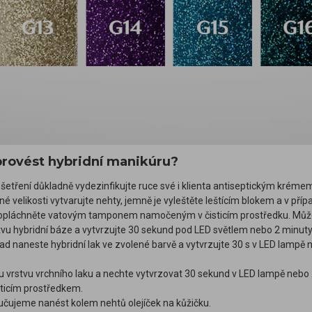
provést hybridní manikúru?
šetření důkladně vydezinfikujte ruce své i klienta antiseptickým kréme
é velikosti vytvarujte nehty, jemně je vyleštěte leštícím blokem a v příp
opláchněte vatovým tamponem namočeným v čisticím prostředku. Můžet
vu hybridní báze a vytvrzujte 30 sekund pod LED světlem nebo 2 minut
ad naneste hybridní lak ve zvolené barvě a vytvrzujte 30 s v LED lampě 
 vrstvu vrchního laku a nechte vytvrzovat 30 sekund v LED lampě nebo 2
sticím prostředkem.
ručujeme nanést kolem nehtů olejíček na kůžičku.