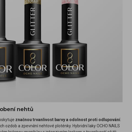
dobení nehtů
poskytuje
značnou trvanlivost barvy a odolnost proti odlupování
.
ích ozdob a zpevnění nehtové ploténky. Hybridní laky OCHO NAILS