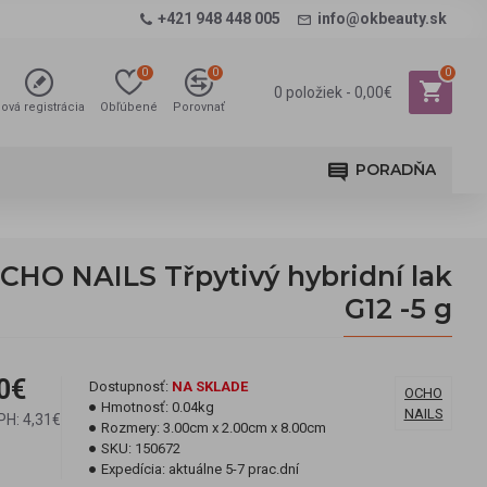
+421 948 448 005
info@okbeauty.sk
0
0
0
0 položiek - 0,00€
ová registrácia
Obľúbené
Porovnať
PORADŇA
CHO NAILS Třpytivý hybridní lak
G12 -5 g
0€
Dostupnosť:
NA SKLADE
OCHO
Hmotnosť:
0.04kg
NAILS
PH: 4,31€
Rozmery:
3.00cm x 2.00cm x 8.00cm
SKU:
150672
Expedícia:
aktuálne 5-7 prac.dní