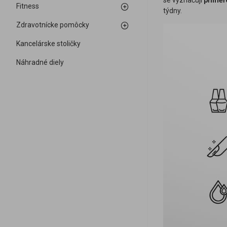
se vyznačují
přiměř
Fitness
týdny.
Zdravotnícke pomôcky
Kancelárske stoličky
Náhradné diely