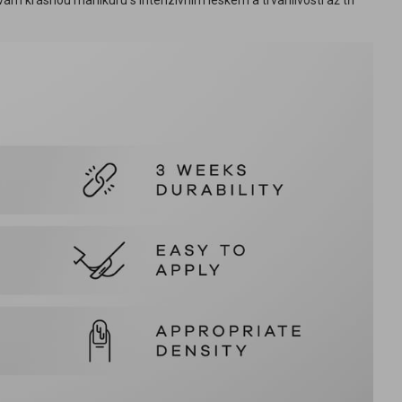
vám krásnou manikúru s intenzivním leskem a trvanlivostí až tři