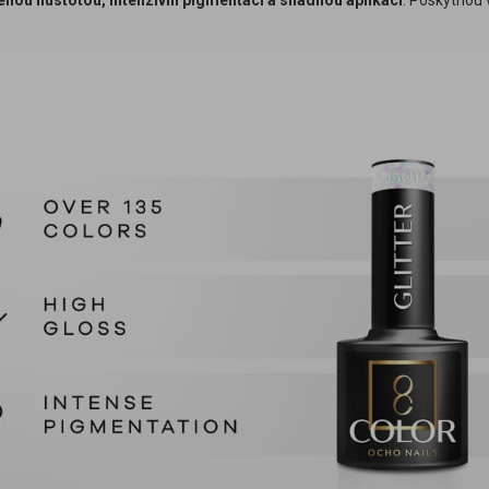
enou hustotou, intenzivní pigmentací a snadnou aplikací
. Poskytnou 