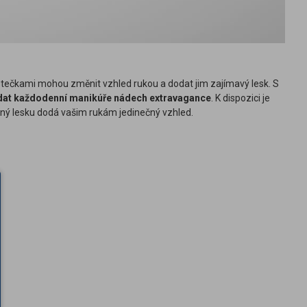
stečkami mohou změnit vzhled rukou a dodat jim zajímavý lesk. S
at každodenní manikúře nádech
extravagance
. K dispozici je
plný lesku dodá vašim rukám jedinečný vzhled.