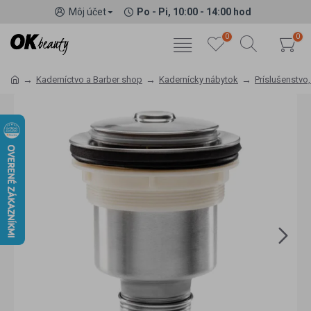
Môj účet
Po - Pi, 10:00 - 14:00 hod
0
0
Kaderníctvo a Barber shop
Kadernícky nábytok
Príslušenstvo,