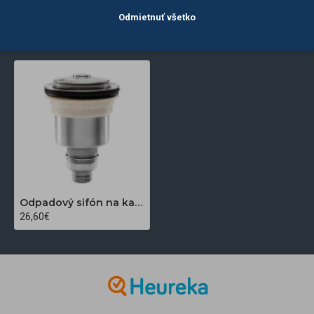
Odmietnuť všetko
POSLEDNE
NAJČASTEJŠIE
ZOBRAZENÉ
ZOBRAZENÉ
Odpadový sifón na kadernícky umývací box F 04
26,60€