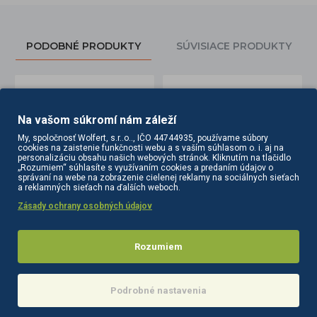
PODOBNÉ PRODUKTY
SÚVISIACE PRODUKTY
Na vašom súkromí nám záleží
My, spoločnosť Wolfert, s.r..o.., IČO 44744935, používame súbory
cookies na zaistenie funkčnosti webu a s vaším súhlasom o. i. aj na
personalizáciu obsahu našich webových stránok. Kliknutím na tlačidlo
„Rozumiem“ súhlasíte s využívaním cookies a predaním údajov o
správaní na webe na zobrazenie cielenej reklamy na sociálnych sieťach
a reklamných sieťach na ďalších weboch.
Zásady ochrany osobných údajov
ierna
Batéria k umývaciemu kaderníckemu boxu čierna
Batéria kaderníckeho umývacieho boxu zlatá
36,00€
55,50€
Rozumiem
Do košíka
Do košíka
Podrobné nastavenia