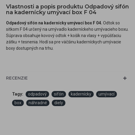
Vlastnosti a popis produktu Odpadový sifón
na kadernícky umývací box F 04
Odpadový sifón na kadernícky umývací box F 04.
Odtok so
sitkom F 04 určený na umývadlo kaderníckeho umývacieho boxu.
Súprava obsahuje kovový odtok + košík na vlasy + vypúšťaciu
zátku + tesnenia. Hodí sa pre väčšinu kaderníckych umývacie
boxy dostupných na trhu.
RECENZIE
Tagy:
odpadový
sifón
kadernícky
umývací
box
náhradné
diely