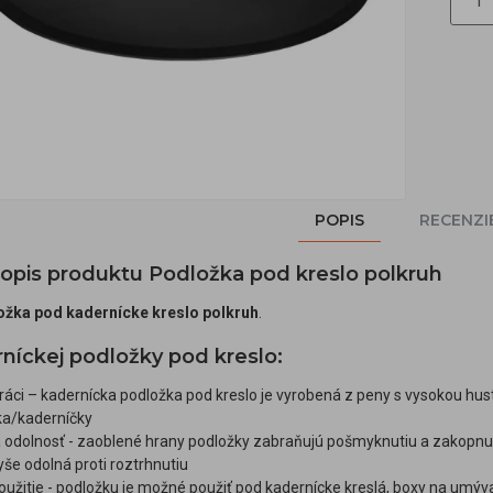
POPIS
RECENZI
popis produktu Podložka pod kreslo polkruh
ožka pod kadernícke kreslo polkruh
.
níckej podložky pod kreslo:
práci – kadernícka podložka pod kreslo je vyrobená z peny s vysokou hu
ka/kaderníčky
odolnosť - zaoblené hrany podložky zabraňujú pošmyknutiu a zakopnuti
še odolná proti roztrhnutiu
užitie - podložku je možné použiť pod kadernícke kreslá, boxy na umýv