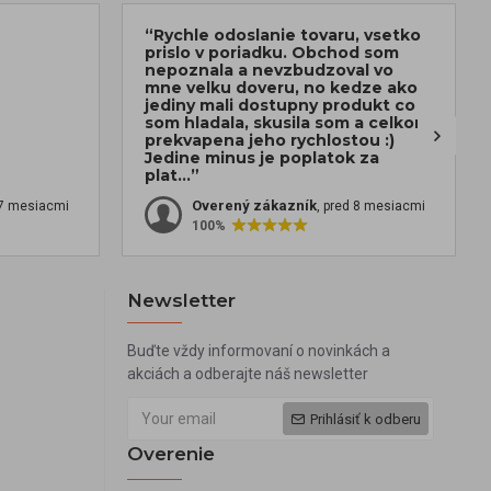
“Rychle odoslanie tovaru, vsetko
prislo v poriadku. Obchod som
nepoznala a nevzbudzoval vo
mne velku doveru, no kedze ako
jediny mali dostupny produkt co
som hladala, skusila som a celkom
prekvapena jeho rychlostou :)
Jedine minus je poplatok za
plat...”
Overený zákazník
 7 mesiacmi
, pred 8 mesiacmi
100%
Newsletter
Buďte vždy informovaní o novinkách a
akciách a odberajte náš newsletter
Prihlásiť k odberu
Overenie