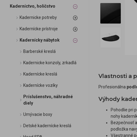
Kaderníctvo, holičstvo
Kadernicke potreby
Kadernícke prístroje
Kadernícky nábytok
Barberské kreslá
Kadernicke konzoly, zrkadlá
Kadernícke kreslá
Vlastnosti a 
Kadernícke vozíky
Profesionálna
podl
Príslušenstvo, náhradné
Výhody kader
diely
Pohodlie pri 
Umývacie boxy
nohy kaderní
Bezpečnosť a 
Detské kadernícke kreslá
podložka navy
Všestranné po