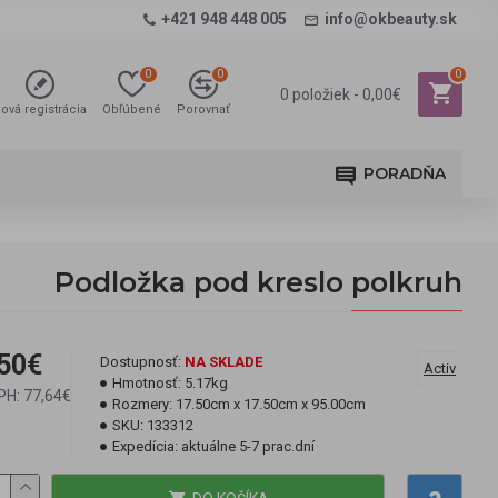
+421 948 448 005
info@okbeauty.sk
0
0
0
0 položiek - 0,00€
ová registrácia
Obľúbené
Porovnať
PORADŇA
Podložka pod kreslo polkruh
50€
Dostupnosť:
NA SKLADE
Activ
Hmotnosť:
5.17kg
PH: 77,64€
Rozmery:
17.50cm x 17.50cm x 95.00cm
SKU:
133312
Expedícia:
aktuálne 5-7 prac.dní