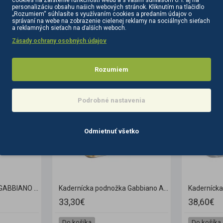
cookies na zaistenie funkčnosti webu a s vaším súhlasom o. i. aj na
personalizáciu obsahu našich webových stránok. Kliknutím na tlačidlo
„Rozumiem“ súhlasíte s využívaním cookies a predaním údajov o
správaní na webe na zobrazenie cielenej reklamy na sociálnych sieťach
a reklamných sieťach na ďalších weboch.
Zásady ochrany osobných údajov
PODOBNÉ PRODUKTY
SÚVISIACE PRODUKTY
Rozumiem
Podrobné nastavenia
Odmietnuť všetko
Kadernícka podnožka GABBIANO 90 Inox
Kadernícka podnožka Gabbiano AL 404 zlatá
33,30€
38,60€
Do košíka
Do košíka