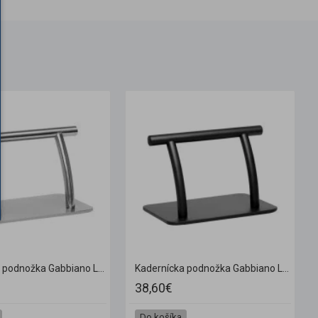
Kadernícka podnožka Gabbiano L005 S chróm
Kadernícka podnožka Gabbiano L005S čierna
38,60€
Do košíka