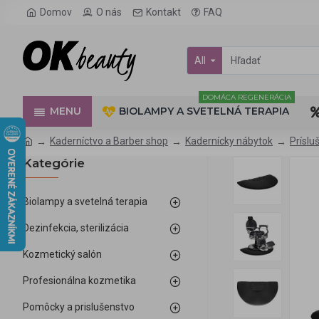
Domov
O nás
Kontakt
FAQ
All
DOMÁCA REGENERÁCIA
MENU
BIOLAMPY A SVETELNÁ TERAPIA
Kaderníctvo a Barber shop
Kadernícky nábytok
Príslu
Kategórie
Biolampy a svetelná terapia
Dezinfekcia, sterilizácia
Kozmetický salón
Profesionálna kozmetika
Pomôcky a prislušenstvo