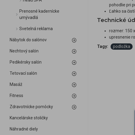
Head SPA
pohodlie pri p
Prenosné kadernícke
Ľahko sa čist
umývadlá
Technické úd
Svetelná reklama
rozmer: 150 
upresnenie ro
Nábytok do salónov
Tagy:
podložka
Nechtový salón
Pedikérsky salón
Tetovací salón
Masáž
Fitness
Zdravotnícke pomôcky
Kancelárske stoličky
Náhradné diely