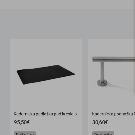
erníckmu kresuo D 04
Kadernícka podložka pod kreslo obdĺžnik
95,50€
30,60€
Do košíka
Do košíka