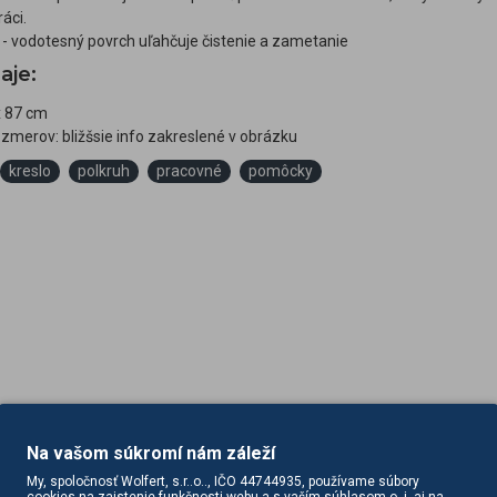
ráci.
í - vodotesný povrch uľahčuje čistenie a zametanie
aje:
x 87 cm
zmerov: bližšsie info zakreslené v obrázku
kreslo
polkruh
pracovné
pomôcky
Na vašom súkromí nám záleží
My, spoločnosť Wolfert, s.r..o.., IČO 44744935, používame súbory