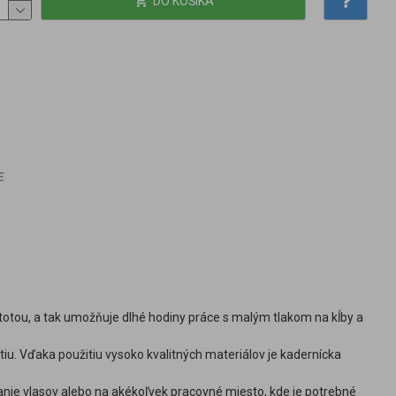
DO KOŠÍKA
E
stotou, a tak umožňuje dlhé hodiny práce s malým tlakom na kĺby a
u. Vďaka použitiu vysoko kvalitných materiálov je kadernícka
anie vlasov alebo na akékoľvek pracovné miesto, kde je potrebné