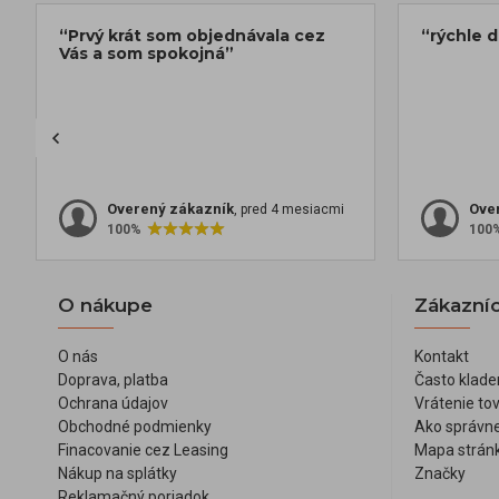
“Prvý krát som objednávala cez
“rýchle 
Vás a som spokojná”
Overený zákazník
Ove
, pred 4 mesiacmi
100%
100
O nákupe
Zákazníc
O nás
Kontakt
Doprava, platba
Často klade
Ochrana údajov
Vrátenie to
Obchodné podmienky
Ako správne
Finacovanie cez Leasing
Mapa strán
Nákup na splátky
Značky
Reklamačný poriadok