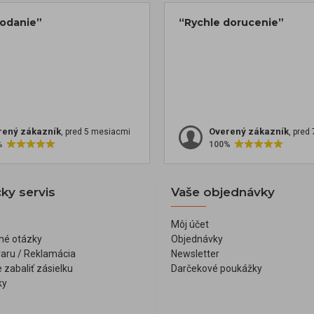
dodanie”
“Rychle dorucenie”
rený zákazník
Overený zákazník
, pred 5 mesiacmi
, pred
%
100%
ky servis
Vaše objednávky
Môj účet
né otázky
Objednávky
varu / Reklamácia
Newsletter
 zabaliť zásielku
Darčekové poukážky
ky