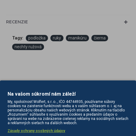
RECENZIE
Tagy:
podložka
ruky
manikúru
čierna
nechty ružová
Na vašom súkromí nám záleží
PODOBNÉ PRODUKTY
SÚVISIACE PRODUKTY
My, spoločnosť Wolfert, s.r..o.., IČO 44744935, používame súbory
cookies na zaistenie funkčnosti webu a s vaším súhlasom o. i. aj na
personalizáciu obsahu našich webových stránok. Kliknutím na tlačidlo
„Rozumiem“ súhlasíte s využívaním cookies a predaním údajov o
správaní na webe na zobrazenie cielenej reklamy na sociálnych sieťach
a reklamných sieťach na ďalších weboch.
Zásady ochrany osobných údajov