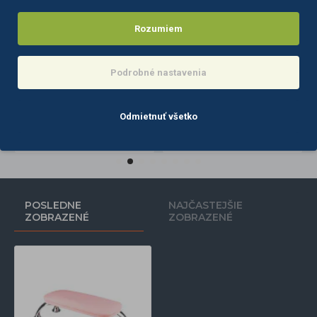
Rozumiem
Podrobné nastavenia
Lakťová opierka MOMO 8 M ružová
Lakťová opierka MOMO 9 M biela
9,80€
9,90€
Odmietnuť všetko
Info
Do košíka
POSLEDNE
NAJČASTEJŠIE
ZOBRAZENÉ
ZOBRAZENÉ