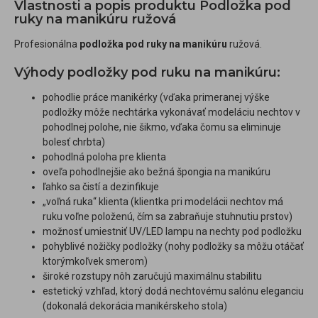
Vlastnosti a popis produktu Podložka pod
ruky na manikúru ružová
Profesionálna
podložka pod ruky na manikúru
ružová.
Výhody podložky pod ruku na manikúru:
pohodlie práce manikérky (vďaka primeranej výške
podložky môže nechtárka vykonávať modeláciu nechtov v
pohodlnej polohe, nie šikmo, vďaka čomu sa eliminuje
bolesť chrbta)
pohodlná poloha pre klienta
oveľa pohodlnejšie ako bežná špongia na manikúru
ľahko sa čistí a dezinfikuje
„voľná ruka“ klienta (klientka pri modelácii nechtov má
ruku voľne položenú, čím sa zabraňuje stuhnutiu prstov)
možnosť umiestniť UV/LED lampu na nechty pod podložku
pohyblivé nožičky podložky (nohy podložky sa môžu otáčať
ktorýmkoľvek smerom)
široké rozstupy nôh zaručujú maximálnu stabilitu
estetický vzhľad, ktorý dodá nechtovému salónu eleganciu
(dokonalá dekorácia manikérskeho stola)