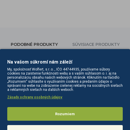
PODOBNÉ PRODUKTY
SÚVISIACE PRODUKTY
Na vašom súkromí nám záleží
My, spoločnosť Wolfert, s.r..o.., IČO 44744935, používame súbory
cookies na zaistenie funkčnosti webu a s vaším súhlasom o. i. aj na
personalizáciu obsahu našich webových stránok. Kliknutím na tlačidlo
„Rozumiem“ súhlasíte s využívaním cookies a predaním údajov o
správaní na webe na zobrazenie cielenej reklamy na sociálnych sieťach
a reklamných sieťach na ďalších weboch.
Zásady ochrany osobných údajov
Rozumiem
BARBICIDE Sklenená nádoba na dezinfekciu 750 ml
Lafomed vanička do Autoklávu 12l
31,70€
11,00€