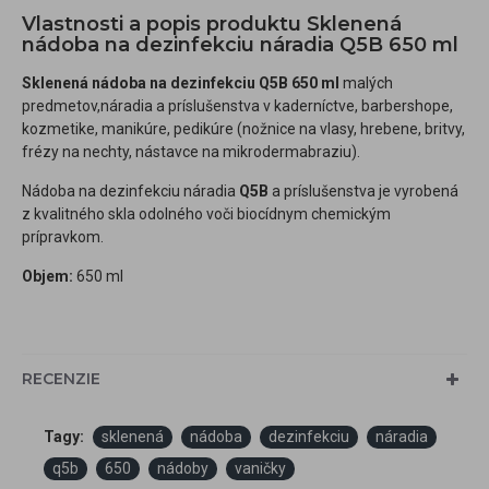
Vlastnosti a popis produktu Sklenená
nádoba na dezinfekciu náradia Q5B 650 ml
Sklenená nádoba na dezinfekciu Q5B 650 ml
malých
predmetov,náradia a príslušenstva v kaderníctve, barbershope,
kozmetike, manikúre, pedikúre (nožnice na vlasy, hrebene, britvy,
frézy na nechty, nástavce na mikrodermabraziu).
Nádoba na dezinfekciu náradia
Q5B
a príslušenstva je vyrobená
z kvalitného skla odolného voči biocídnym chemickým
prípravkom.
Objem:
650 ml
RECENZIE
Tagy:
sklenená
nádoba
dezinfekciu
náradia
q5b
650
nádoby
vaničky