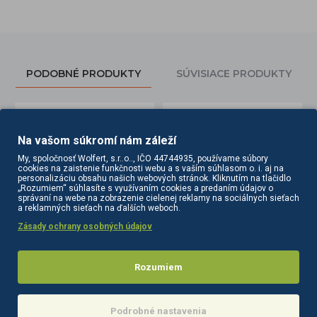
PODOBNÉ PRODUKTY
SÚVISIACE PRODUKTY
Na vašom súkromí nám záleží
My, spoločnosť Wolfert, s.r..o.., IČO 44744935, používame súbory
cookies na zaistenie funkčnosti webu a s vaším súhlasom o. i. aj na
personalizáciu obsahu našich webových stránok. Kliknutím na tlačidlo
„Rozumiem“ súhlasíte s využívaním cookies a predaním údajov o
správaní na webe na zobrazenie cielenej reklamy na sociálnych sieťach
a reklamných sieťach na ďalších weboch.
Zásady ochrany osobných údajov
NGHIA EXPORT KOPÝTKO P-09
NGHIA EXPORT KOPÝTKO GUĽKA 1,2/1,5 mm
Rozumiem
8,60€
8,40€
Do košíka
Do košíka
Podrobné nastavenia