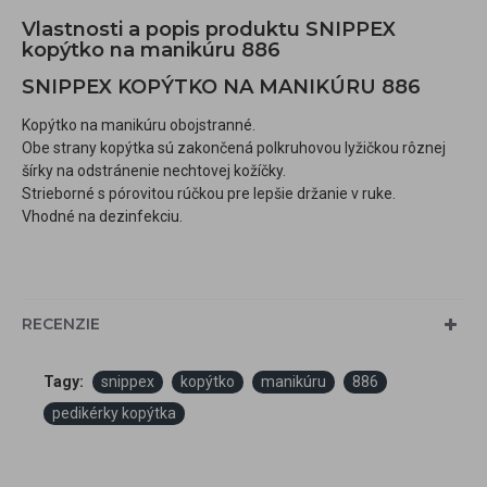
Vlastnosti a popis produktu SNIPPEX
kopýtko na manikúru 886
SNIPPEX KOPÝTKO NA MANIKÚRU 886
Kopýtko na manikúru obojstranné.
Obe strany kopýtka sú zakončená polkruhovou lyžičkou rôznej
šírky na odstránenie nechtovej kožíčky.
Strieborné s pórovitou rúčkou pre lepšie držanie v ruke.
Vhodné na dezinfekciu.
RECENZIE
Tagy:
snippex
kopýtko
manikúru
886
pedikérky kopýtka