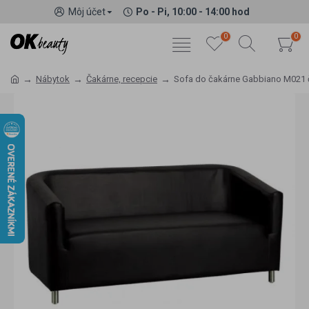
Môj účet
Po - Pi, 10:00 - 14:00 hod
0
0
Nábytok
Čakárne, recepcie
Sofa do čakárne Gabbiano M021 