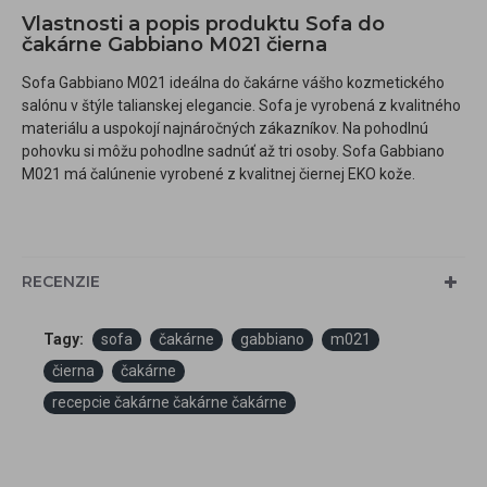
Vlastnosti a popis produktu Sofa do
čakárne Gabbiano M021 čierna
Sofa Gabbiano M021 ideálna do čakárne vášho kozmetického
salónu v štýle talianskej elegancie. Sofa je vyrobená z kvalitného
materiálu a uspokojí najnáročných zákazníkov. Na pohodlnú
pohovku si môžu pohodlne sadnúť až tri osoby. Sofa Gabbiano
M021 má čalúnenie vyrobené z kvalitnej čiernej EKO kože.
RECENZIE
Tagy:
sofa
čakárne
gabbiano
m021
čierna
čakárne
recepcie čakárne čakárne čakárne