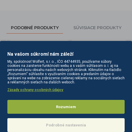
PODOBNÉ PRODUKTY
SÚVISIACE PRODUKTY
Na vašom súkromí nám záleží
My, spoločnosť Wolfert, s.r..o.., IČO 44744935, používame súbory
cookies na zaistenie funkčnosti webu a s vaším súhlasom o. i. aj na
personalizáciu obsahu našich webových stránok. Kliknutím na tlačidlo
„Rozumiem“ súhlasíte s využívaním cookies a predaním údajov o
správaní na webe na zobrazenie cielenej reklamy na sociálnych sieťach
a reklamných sieťach na ďalších weboch.
Zásady ochrany osobných údajov
o G26 W biela
Recepcia do salónu Gabbiano Pearl biela
Recepcia do salónu Gabbiano Q-0333
Rozumiem
472,20€
658,50€
Do košíka
Info
Podrobné nastavenia