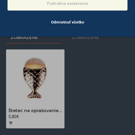
Podrobné nastavenia
Do košíka
Do košíka
Odmietnuť všetko
POSLEDNE
NAJČASTEJŠIE
ZOBRAZENÉ
ZOBRAZENÉ
Štetec na oprašovanie nechtov a make up Rybka zlatý
5,80€