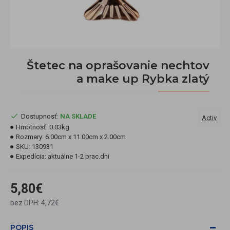
Štetec na oprašovanie nechtov
a make up Rybka zlatý
Dostupnosť:
NA SKLADE
Activ
Hmotnosť:
0.03kg
Rozmery:
6.00cm x 11.00cm x 2.00cm
SKU:
130931
Expedícia:
aktuálne 1-2 prac.dni
5,80€
bez DPH: 4,72€
POPIS