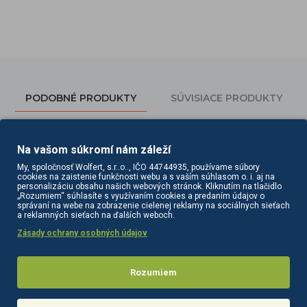
PODOBNÉ PRODUKTY
SÚVISIACE PRODUKTY
Na vašom súkromí nám záleží
My, spoločnosť Wolfert, s.r..o.., IČO 44744935, používame súbory
cookies na zaistenie funkčnosti webu a s vaším súhlasom o. i. aj na
personalizáciu obsahu našich webových stránok. Kliknutím na tlačidlo
„Rozumiem“ súhlasíte s využívaním cookies a predaním údajov o
správaní na webe na zobrazenie cielenej reklamy na sociálnych sieťach
a reklamných sieťach na ďalších weboch.
Zásady ochrany osobných údajov
Drevené paličky na nechtovú kožičku Ocho Nails 11,5 cm 100 ks
Drevené paličky na nechtovú kožičku Ocho Nails 15 cm 100 ks
Rozumiem
3,10€
4,10€