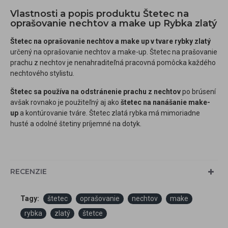
Vlastnosti a popis produktu Štetec na
oprašovanie nechtov a make up Rybka zlatý
Štetec na oprašovanie nechtov a make up v tvare rybky zlatý
určený na oprašovanie nechtov a make-up. Štetec na prašovanie
prachu z nechtov je nenahraditeľná pracovná pomôcka každého
nechtového stylistu.
Štetec sa používa na odstránenie prachu z nechtov
po brúsení
avšak rovnako je použiteľný aj ako
štetec na nanášanie make-
up
a kontúrovanie tváre. Štetec zlatá rybka má mimoriadne
husté a odolné štetiny príjemné na dotyk.
RECENZIE
Tagy:
štetec
oprašovanie
nechtov
make
rybka
zlatý
štetce