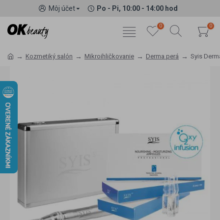
Môj účet
Po - Pi, 10:00 - 14:00 hod
0
0
Kozmetiký salón
Mikroihličkovanie
Derma perá
Syis Derma