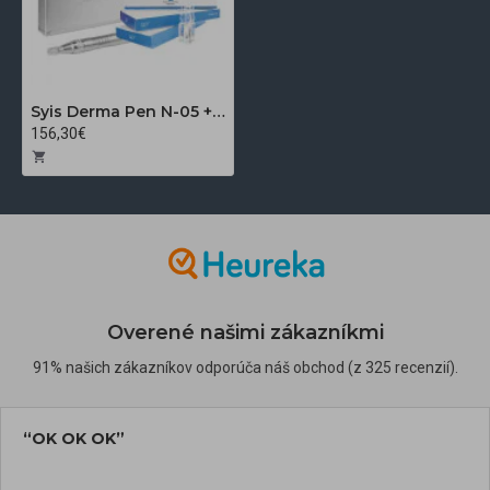
Syis Derma Pen N-05 + Syis hydratačné a vyživujúce ampulky 10x 3 ml
156,30€
Overené našimi zákazníkmi
91% našich zákazníkov odporúča náš obchod (z 325 recenzií).
“OK OK OK”