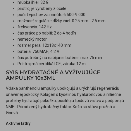
hrúbka ihiel: 32 G
prístroj je vyrobený z ocele
počet vpichov za minútu 6.500-9.000
možnosť regulácie dĺžky ihiel: 0.25 mm - 2.5 mm
frekvencia: 142 Hz
čas práce po nabití: 2 do 4 hodín
nemecký motor
rozmer pera: 12x18x140 mm
batéria: 750MAH, 4.2 V
čas potrebný na nabíjanie batérie: max 75 min
Prístroj má certifikát CE, záruka 12 m
SYIS HYDRATAČNÉ A VYŽIVUJÚCE
AMPULKY 10x3ML
Vďaka panthenolu ampulky upokojujú a urýchľujú regeneráciu
unavenej pokožky. Kolagén s kyselinou hyaluronovou a mliečne
proteíny hydratujú pokožku, posilňuju lipidovú vrstvu a podporujú
NMF - Prírodzený hydratačný faktor. Koža sa stáva pružná a
žiarivá.
Aktívne látky: