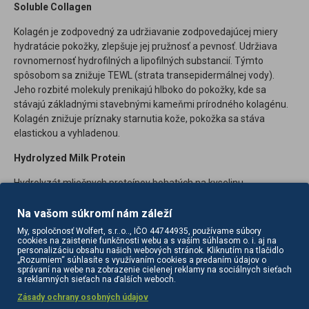
Soluble Collagen
Kolagén je zodpovedný za udržiavanie zodpovedajúcej miery
hydratácie pokožky, zlepšuje jej pružnosť a pevnosť. Udržiava
rovnomernosť hydrofilných a lipofilných substancií. Týmto
spôsobom sa znižuje TEWL (strata transepidermálnej vody).
Jeho rozbité molekuly prenikajú hlboko do pokožky, kde sa
stávajú základnými stavebnými kameňmi prírodného kolagénu.
Kolagén znižuje príznaky starnutia kože, pokožka sa stáva
elastickou a vyhladenou.
Hydrolyzed Milk Protein
Hydrolyzát mliečnych proteínov bohatých na kyselinu
asparágovú a kyselinu glutámovú. Má hydratačné a zmäkčujúce
účinky. Zadržiava vodu v koži, aby sa zabránilo nadmernému
Na vašom súkromí nám záleží
vysychaniu. Posilňuje lipidovú vrstvu pokožky.
My, spoločnosť Wolfert, s.r..o.., IČO 44744935, používame súbory
cookies na zaistenie funkčnosti webu a s vaším súhlasom o. i. aj na
Panthenol
personalizáciu obsahu našich webových stránok. Kliknutím na tlačidlo
„Rozumiem“ súhlasíte s využívaním cookies a predaním údajov o
správaní na webe na zobrazenie cielenej reklamy na sociálnych sieťach
Panthenol, provitamín B5. Vitamín B sa nachádza v každej živej
a reklamných sieťach na ďalších weboch.
bunke kože a vlasov. Má protizápalové a antibakteriálne účinky,
Zásady ochrany osobných údajov
urýchľuje regeneráciu pokožky. Dáva pleti pocit hladkej pokožky.