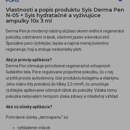
POPIS
Vlastnosti a popis produktu Syis Derma Pen
N-05 + Syis hydratačné a vyživujúce
ampulky 10x 3 ml
Derma Pen je moderný nástroj slúžiaci okrem iného k regenerácii
pokožky, odstránení vrások, ošetrení jaziev a korekcii strií.
Špeciálne pero rýchlejšie, lepšie a najmä menej bolestivo
regeneruje, hojí a znižuje nedostatky pleti.
Aký je princíp aplikácie?
Derma Pen stimuluje prirodzené regeneračné schopnosti
ľudského tela. Pere regulovane prepichne pokožku, čo v nej
urýchli proces autoobnovy, čiže produkciu kolagénu a elastýnu.
Jeho mikro ihly preniknú do hĺbky 2,5 mm!!!, čo umožňuje
rýchlejšie aplikovanie účinných látok do pokožky. Vďaka tomu
pokožka nebývalým tempom získa zdravý a mladistvý vzhľad.
Aké sú účinky aplikácie?
Potvrdené účinky „dermapenu“ sú:
vyhladenie vrások