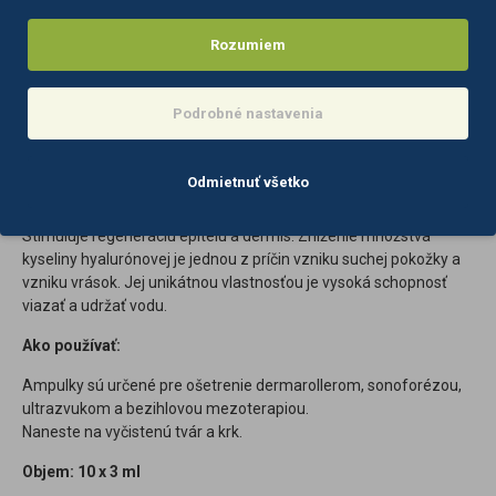
Jedná sa o látku so silne hojacimi, hydratačnými a upokojujúcimi
účinkami . Preniká do kože, znižuje straty vody cez epidermis a
Rozumiem
účinne zvlhčuje pokožku, takže pokožky sa stáva mäkkou a
pružnou. Pomáha pri hojení rán a drobných poranení kože a
ošetrenie jaziev.
Podrobné nastavenia
Sodium Hyaluronate
Odmietnuť všetko
Kyselina hyalurónová je prirodzená zložka vyskytujúca sa v tele.
Zvyšuje pružnosť tkanív (kože, vlákien kolagénu a elastínu).
Stimuluje regeneráciu epitelu a dermis. Zníženie množstva
kyseliny hyalurónovej je jednou z príčin vzniku suchej pokožky a
vzniku vrások. Jej unikátnou vlastnosťou je vysoká schopnosť
viazať a udržať vodu.
Ako používať:
Ampulky sú určené pre ošetrenie dermarollerom, sonoforézou,
ultrazvukom a bezihlovou mezoterapiou.
Naneste na vyčistenú tvár a krk.
Objem: 10 x 3 ml