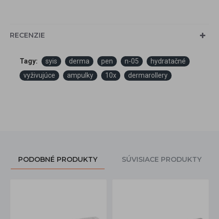
RECENZIE
Tagy:
syis
derma
pen
n-05
hydratačné
vyživujúce
ampulky
10x
dermarollery
PODOBNÉ PRODUKTY
SÚVISIACE PRODUKTY