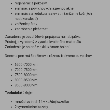
regenerácia pokožky
eliminácia povrchových jaziev po akné
eliminácia a redukcia jaziev strií (zníženie kožných
nedokonalostí)
zníženie pórov
zabránenie plešatosti
Zariadenie je bezdrôtové, pripája sa na nabíjačku.
Prístroj je vyrobený z vysoko kvalitného materiálu.
Zariadenie je balené v exkluzívnom balení.
Deerma pen má 5 režimov s rôznou frekvenciou vpichov.
6500-7000r/m
7000-7500r/m
7500-8000r/m
8000-8500r/m
8500-9000r/m
Technické údaje:
množstvo ihiel: 12 v každej kazetke
2 vymeniteľné kazety