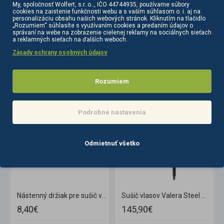
My, spoločnosť Wolfert, s.r..o.., IČO 44744935, používame súbory
cookies na zaistenie funkčnosti webu a s vaším súhlasom o. i. aj na
personalizáciu obsahu našich webových stránok. Kliknutím na tlačidlo
„Rozumiem“ súhlasíte s využívaním cookies a predaním údajov o
správaní na webe na zobrazenie cielenej reklamy na sociálnych sieťach
a reklamných sieťach na ďalších weboch.
Zásady ochrany osobných údajov
PODOBNÉ PRODUKTY
Rozumiem
Podrobné nastavenia
Odmietnuť všetko
ierny
Nástenný držiak pre sušič vlasov Q96 čierny
Sušič vlasov Valera Steel Master chróm
8,40€
145,90€