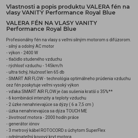
Vlastnosti a popis produktu VALERA fén na
vlasy VANITY Performance Royal Blue
VALERA FÉN NA VLASY VANITY
Performance Royal Blue
Profesionálny fén na vlasy s veľmi silným motorom s difúzorom.
- silný a odolný AC motor
- výkon - 2400 W
- tlačidlo studeného vzduchu
- rýchlosť vzduchu - 145km/h
- ultra tichý, hlučnosť len 65 db
- SMART AIR FLOW - technológia optimálneho prúdenia vzduchu
cez fén poskytuje veľmi vysoký výkon
- vďaka SMART AIR FLOW je čas sušenia kratší o 35%**
- 6 kombinácií intenzity a teploty vzduchu
- 2 úzke nenahrievajúce sa dýzy ( 6 a 7,5 cm )
- úzka nenahrievajúca sa dýza TOUCH ME
- životnosť motora - 2000 hodín práce
- generátor iónov
- 3 metrový kábel ROTOCORD s úchytom SuperFlex
- odnímateľný kovový kryt motora