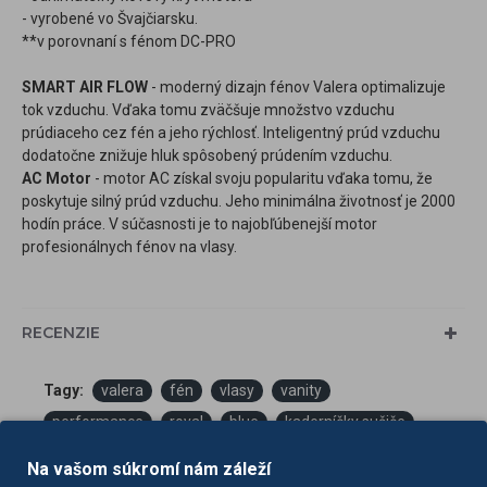
- vyrobené vo Švajčiarsku.
**v porovnaní s fénom DC-PRO
SMART AIR FLOW
- moderný dizajn fénov Valera optimalizuje
tok vzduchu. Vďaka tomu zväčšuje množstvo vzduchu
prúdiaceho cez fén a jeho rýchlosť. Inteligentný prúd vzduchu
dodatočne znižuje hluk spôsobený prúdením vzduchu.
AC Motor
- motor AC získal svoju popularitu vďaka tomu, že
poskytuje silný prúd vzduchu. Jeho minimálna životnosť je 2000
hodín práce. V súčasnosti je to najobľúbenejší motor
profesionálnych fénov na vlasy.
RECENZIE
Tagy:
valera
fén
vlasy
vanity
performance
royal
blue
kaderníčky sušiče
vlasov
Na vašom súkromí nám záleží