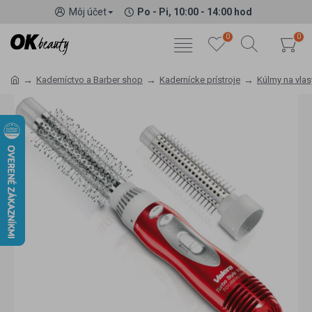
Môj účet
Po - Pi, 10:00 - 14:00 hod
0
0
Kaderníctvo a Barber shop
Kadernícke prístroje
Kúlmy na vlas