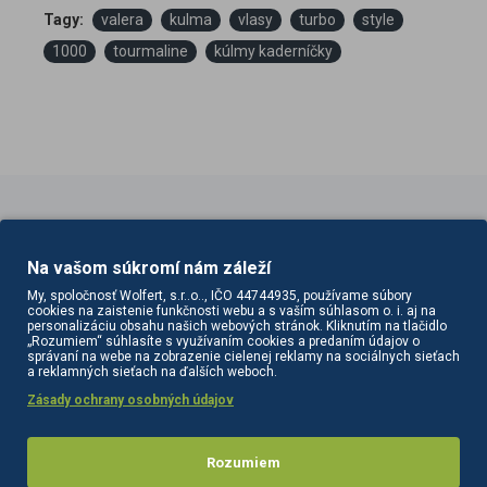
Tagy:
valera
kulma
vlasy
turbo
style
1000
tourmaline
kúlmy kaderníčky
PODOBNÉ PRODUKTY
Na vašom súkromí nám záleží
My, spoločnosť Wolfert, s.r..o.., IČO 44744935, používame súbory
cookies na zaistenie funkčnosti webu a s vaším súhlasom o. i. aj na
personalizáciu obsahu našich webových stránok. Kliknutím na tlačidlo
„Rozumiem“ súhlasíte s využívaním cookies a predaním údajov o
správaní na webe na zobrazenie cielenej reklamy na sociálnych sieťach
a reklamných sieťach na ďalších weboch.
Zásady ochrany osobných údajov
Rozumiem