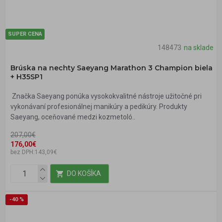
SUPER CENA
148473
na sklade
Brúska na nechty Saeyang Marathon 3 Champion biela
+ H35SP1
Značka Saeyang ponúka vysokokvalitné nástroje užitočné pri
vykonávaní profesionálnej manikúry a pedikúry. Produkty
Saeyang, oceňované medzi kozmetoló..
207,00€
176,00€
bez DPH:143,09€
DO KOŠÍKA
-40 %