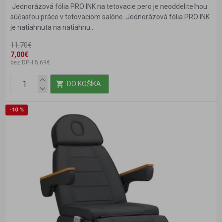
Jednorázová fólia PRO INK na tetovacie pero je neoddeliteľnou
súčasťou práce v tetovaciom salóne. Jednorázová fólia PRO INK
je natiahnuta na natiahnu..
11,70€
7,00€
bez DPH:5,69€
DO KOŠÍKA
-10 %