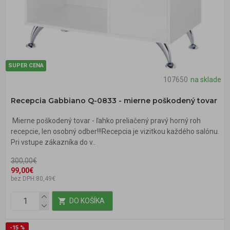
SUPER CENA
107650
na sklade
Recepcia Gabbiano Q-0833 - mierne poškodený tovar
Mierne poškodený tovar - ľahko preliačený pravý horný roh
recepcie, len osobný odber!!!Recepcia je vizitkou každého salónu.
Pri vstupe zákazníka do v..
300,00€
99,00€
bez DPH:80,49€
DO KOŠÍKA
-15 %