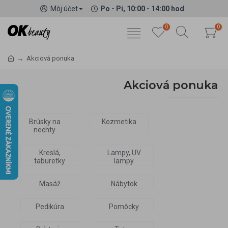
Môj účet
Po - Pi, 10:00 - 14:00 hod
0
0
Akciová ponuka
Akciová ponuka
Brúsky na
Kozmetika
nechty
Kreslá,
Lampy, UV
taburetky
lampy
Masáž
Nábytok
Pedikúra
Pomôcky