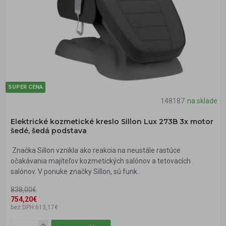
SUPER CENA
148187
na sklade
Elektrické kozmetické kreslo Sillon Lux 273B 3x motor
šedé, šedá podstava
Značka Sillon vznikla ako reakcia na neustále rastúce
očakávania majiteľov kozmetických salónov a tetovacích
salónov. V ponuke značky Sillon, sú funk..
838,00€
754,20€
bez DPH:613,17€