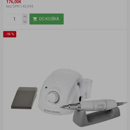
176,00€
bez DPH:143,09€
DO KOŠÍKA
-15 %