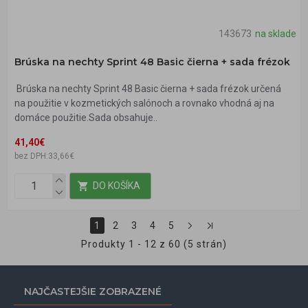
143673
na sklade
Brúska na nechty Sprint 48 Basic čierna + sada frézok
Brúska na nechty Sprint 48 Basic čierna + sada frézok určená
na použitie v kozmetických salónoch a rovnako vhodná aj na
domáce použitie.Sada obsahuje..
41,40€
bez DPH:33,66€
DO KOŠÍKA
1
2
3
4
5
Produkty 1 - 12 z 60 (5 strán)
NAJČASTEJŠIE ZOBRAZENÉ