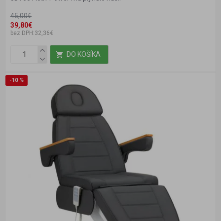
45,00€
39,80€
bez DPH:32,36€
DO KOŠÍKA
-10 %