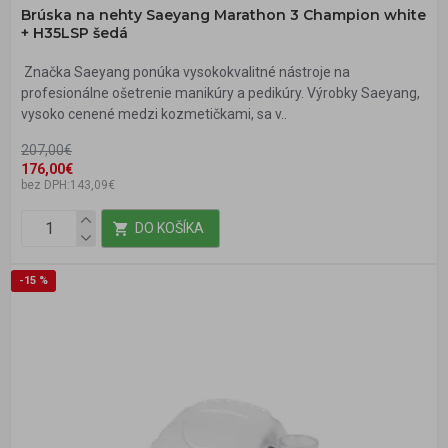
Brúska na nehty Saeyang Marathon 3 Champion white
+ H35LSP šedá
Značka Saeyang ponúka vysokokvalitné nástroje na
profesionálne ošetrenie manikúry a pedikúry. Výrobky Saeyang,
vysoko cenené medzi kozmetičkami, sa v..
207,00€
176,00€
bez DPH:143,09€
DO KOŠÍKA
-15 %