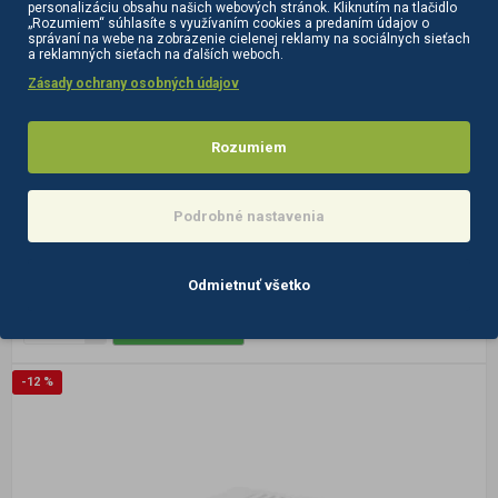
personalizáciu obsahu našich webových stránok. Kliknutím na tlačidlo
SUPER CENA
„Rozumiem“ súhlasíte s využívaním cookies a predaním údajov o
správaní na webe na zobrazenie cielenej reklamy na sociálnych sieťach
147259
na sklade
a reklamných sieťach na ďalších weboch.
Zásady ochrany osobných údajov
Elektrické kozmetické kreslo Sillon Lux 273B 3
motorové čierne
Rozumiem
Elektrické kozmetické kreslo Sillon Lux 273B 3 motorové bielej
farby je ideálnou voľbou vybavenia kozmetických ale aj SPA
salónov. Antracitové elektr..
Podrobné nastavenia
838,00€
754,20€
bez DPH:613,17€
Odmietnuť všetko
DO KOŠÍKA
-12 %