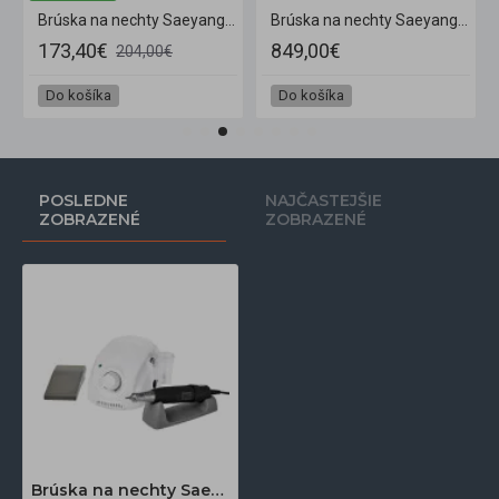
ružová + H200
Brúska na nechty Saeyang Marathon 3 Champion, biela + H200
Brúska na nechty Saeyang Marathon Eco + SDE-BM50M bezuhlíková
173,40€
849,00€
204,00€
Do košíka
Do košíka
POSLEDNE
NAJČASTEJŠIE
ZOBRAZENÉ
ZOBRAZENÉ
Brúska na nechty Saeyang Marathon 3 Champion white + H 37 LSP