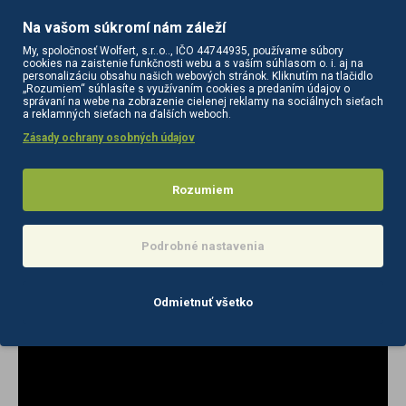
Na vašom súkromí nám záleží
Moderné zariadenie, oceňované
My, spoločnosť Wolfert, s.r..o.., IČO 44744935, používame súbory
odborníkmi
cookies na zaistenie funkčnosti webu a s vaším súhlasom o. i. aj na
personalizáciu obsahu našich webových stránok. Kliknutím na tlačidlo
„Rozumiem“ súhlasíte s využívaním cookies a predaním údajov o
Ikonická brúska Saeyang Marathon 3 Champion
s
správaní na webe na zobrazenie cielenej reklamy na sociálnych sieťach
ergonomickým tvarom
dokonale spája funkčnosť s estetikou.
a reklamných sieťach na ďalších weboch.
Zásady ochrany osobných údajov
Futuristický biely obal
dokonale zapadne do každého interiéru a
skvele poslúži aj v malých priestoroch. Brúska je navyše
vybavená gumenými nožičkami, ktoré zaisťujú nielen stabilitu,
Rozumiem
ale zároveň chránia povrch na ktorom je brúska umiestnená
pred možným poškodením. Vďaka týmto vlastnostiam táto
brúska nielen dokonale plní svoje funkcie, ale je aj elegantným
Podrobné nastavenia
prvkom interiérového dizajnu, ktorý podčiarkuje moderný
charakter miestnosti.
Odmietnuť všetko