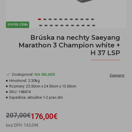
SUPER CENA
Brúska na nechty Saeyang
Marathon 3 Champion white +
H 37 LSP
Dostupnosť:
NA SKLADE
Saeyang
Hmotnosť:
2.30kg
Rozmery:
25.50cm x 24.50cm x 13.00cm
SKU:
148474
Expedícia:
aktuálne 1-2 prac.dni
207,00€
176,00€
bez DPH: 143,09€