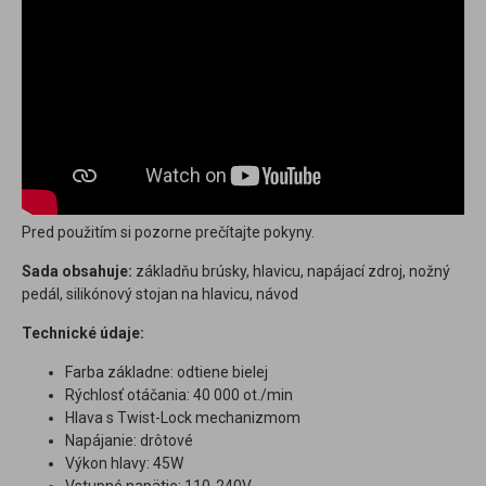
Pred použitím si pozorne prečítajte pokyny.
Sada obsahuje:
základňu brúsky, hlavicu, napájací zdroj, nožný
pedál, silikónový stojan na hlavicu, návod
Technické údaje:
Farba základne: odtiene bielej
Rýchlosť otáčania: 40 000 ot./min
Hlava s Twist-Lock mechanizmom
Napájanie: drôtové
Výkon hlavy: 45W
Vstupné napätie: 110-240V