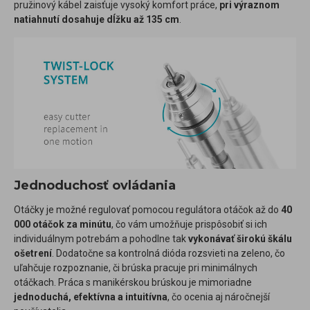
pružinový kábel zaisťuje vysoký komfort práce,
pri výraznom
natiahnutí dosahuje dĺžku až 135 cm
.
Jednoduchosť ovládania
Otáčky je možné regulovať pomocou regulátora otáčok až do
40
000 otáčok za minútu
, čo vám umožňuje prispôsobiť si ich
individuálnym potrebám a pohodlne tak
vykonávať širokú škálu
ošetrení
. Dodatočne sa kontrolná dióda rozsvieti na zeleno, čo
uľahčuje rozpoznanie, či brúska pracuje pri minimálnych
otáčkach. Práca s manikérskou brúskou je mimoriadne
jednoduchá, efektívna a intuitívna
, čo ocenia aj náročnejší