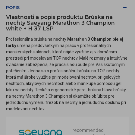
POPIS
Vlastnosti a popis produktu Brúska na
nechty Saeyang Marathon 3 Champion
white + H 37 LSP
Profesionálna
brúska na nechty
Marathon 3 Champion bielej
farby
určená predovšetkým na prácu v profesionálnych
manikérskych salónoch, ktorá nájde využitie aj v domácom
prostredí pri modelovaní TOP nechtov. Malé rozmery a intuitívne
ovládanie zabezpečia, že práca s ňou bude pre Vás skutočným
potešením. Jedna sa o profesionálnu brúsku na TOP nechty
ktorá má široke využitie pri modelovaní nechtov, pri gelových
nechtoch, akrýlových nechtoch alebo manikúpe pomôcou gel
laku na nechty. Tenké a ergonomické pero- brúsna hlava brúsky
na nechty Marathon 3 Champion si okamžite obľúbite pre
jednoduchú výmenu frézok na nechty a jednuduchú obsluhu pri
modelovaní nechtov.