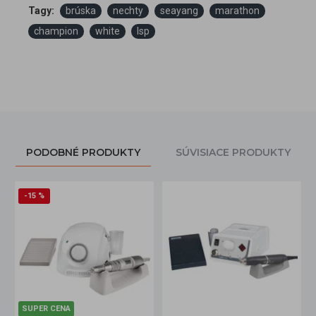
Tagy:
brúska
nechty
seayang
marathon
champion
white
lsp
PODOBNÉ PRODUKTY
SÚVISIACE PRODUKTY
-15 %
SUPER CENA