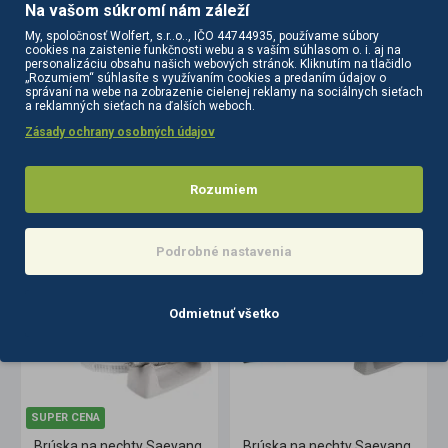
Na vašom súkromí nám záleží
biela krása
relax
My, spoločnosť Wolfert, s.r..o.., IČO 44744935, používame súbory
cookies na zaistenie funkčnosti webu a s vaším súhlasom o. i. aj na
personalizáciu obsahu našich webových stránok. Kliknutím na tlačidlo
„Rozumiem“ súhlasíte s využívaním cookies a predaním údajov o
správaní na webe na zobrazenie cielenej reklamy na sociálnych sieťach
a reklamných sieťach na ďalších weboch.
Zásady ochrany osobných údajov
Rozumiem
PODOBNÉ PRODUKTY
SÚVISIACE PRODUKTY
Podrobné nastavenia
-15 %
Odmietnuť všetko
SUPER CENA
ite + H 37 LSP
Brúska na nechty Saeyang Marathon 3 Champion, biela + H200
Brúska na nechty Saeyang Marathon Eco + SDE-BM50M bezuhlíková