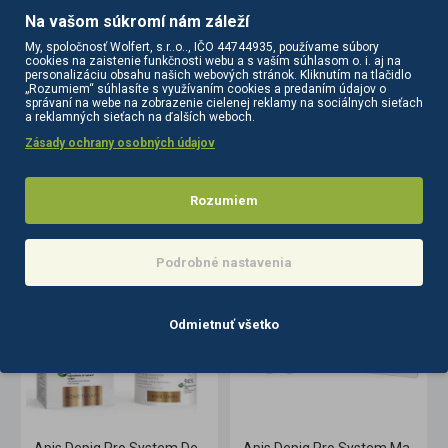
Na vašom súkromí nám záleží
maska
tvár
200
krémové
masky
My, spoločnosť Wolfert, s.r..o.., IČO 44744935, používame súbory
cookies na zaistenie funkčnosti webu a s vaším súhlasom o. i. aj na
personalizáciu obsahu našich webových stránok. Kliknutím na tlačidlo
„Rozumiem“ súhlasíte s využívaním cookies a predaním údajov o
správaní na webe na zobrazenie cielenej reklamy na sociálnych sieťach
a reklamných sieťach na ďalších weboch.
Zásady ochrany osobných údajov
PODOBNÉ PRODUKTY
SÚVISIACE PRODUKTY
Rozumiem
Podrobné nastavenia
Odmietnuť všetko
+ 10x0,7g
Farmona Dermaacne+ sťahujúca krémová maska 200 ml
Farmona Dermaacne+ zmäkčujúca maska na tvár 200 ml