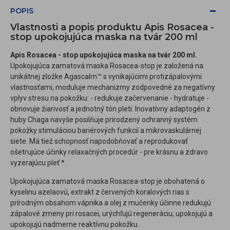
POPIS
Vlastnosti a popis produktu Apis Rosacea -
stop upokojujúca maska na tvár 200 ml
Apis Rosacea - stop upokojujúca maska na tvár 200 ml.
Upokojujúca zamatová maska Rosacea-stop je založená na
unikátnej zložke Agascalm™ s vynikajúcimi protizápalovými
vlastnosťami, moduluje mechanizmy zodpovedné za negatívny
vplyv stresu na pokožku: - redukuje začervenanie - hydratuje -
obnovuje žiarivosť a jednotný tón pleti. Inovatívny adaptogén z
huby Chaga navyše posilňuje prirodzený ochranný systém
pokožky stimuláciou bariérových funkcií a mikrovaskulárnej
siete. Má tiež schopnosť napodobňovať a reprodukovať
ošetrujúce účinky relaxačných procedúr - pre krásnu a zdravo
vyzerajúcu pleť *.
Upokojujúca zamatová maska Rosacea-stop je obohatená o
kyselinu azelaovú, extrakt z červených koralových rias s
prírodným obsahom vápnika a olej z mučenky účinne redukujú
zápalové zmeny pri rosacei, urýchľujú regeneráciu, upokojujú a
upokojujú nadmerne reaktívnu pokožku.