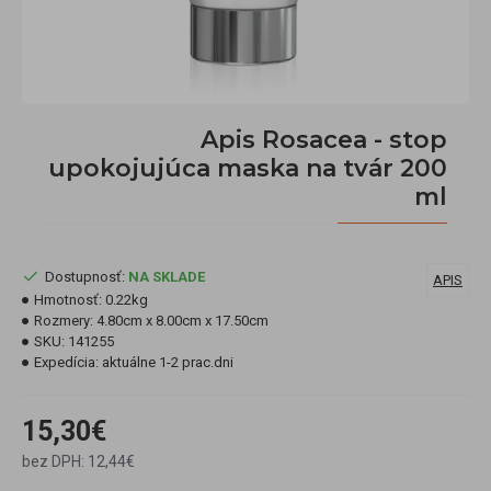
Apis Rosacea - stop
upokojujúca maska na tvár 200
ml
Dostupnosť:
NA SKLADE
APIS
Hmotnosť:
0.22kg
Rozmery:
4.80cm x 8.00cm x 17.50cm
SKU:
141255
Expedícia:
aktuálne 1-2 prac.dni
15,30€
bez DPH: 12,44€