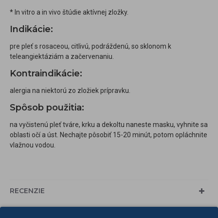
* In vitro a in vivo štúdie aktívnej zložky.
Indikácie:
pre pleť s rosaceou, citlivú, podráždenú, so sklonom k
teleangiektáziám a začervenaniu.
Kontraindikácie:
alergia na niektorú zo zložiek prípravku.
Spôsob použitia:
na vyčistenú pleť tváre, krku a dekoltu naneste masku, vyhnite sa
oblasti očí a úst. Nechajte pôsobiť 15-20 minút, potom opláchnite
vlažnou vodou.
RECENZIE
Tagy:
apis
rosacea
stop
upokojujúca