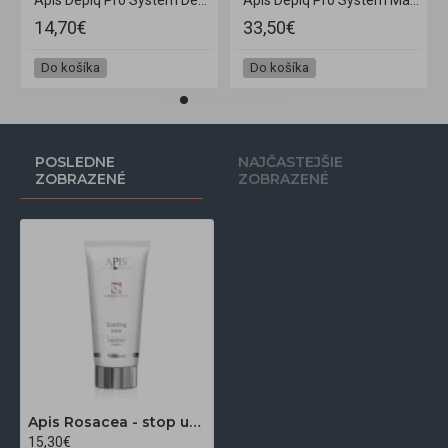
12,70€
14,00€
Do košíka
Do košíka
POSLEDNE
NAJČASTEJŠIE
ZOBRAZENÉ
ZOBRAZENÉ
Apis Rosacea - stop upokojujúca maska na tvár 200 ml
15,30€