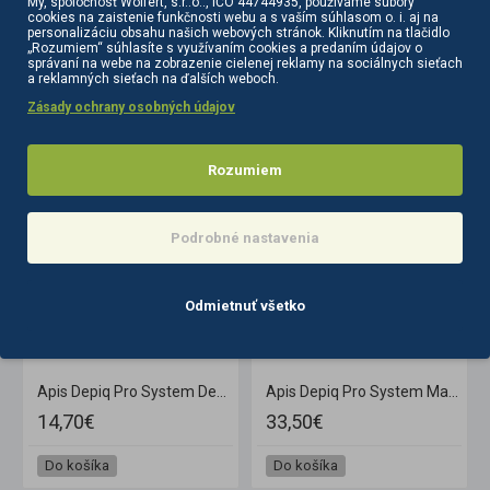
My, spoločnosť Wolfert, s.r..o.., IČO 44744935, používame súbory
cookies na zaistenie funkčnosti webu a s vaším súhlasom o. i. aj na
personalizáciu obsahu našich webových stránok. Kliknutím na tlačidlo
„Rozumiem“ súhlasíte s využívaním cookies a predaním údajov o
správaní na webe na zobrazenie cielenej reklamy na sociálnych sieťach
a reklamných sieťach na ďalších weboch.
Zásady ochrany osobných údajov
PODOBNÉ PRODUKTY
SÚVISIACE PRODUKTY
Rozumiem
Podrobné nastavenia
Odmietnuť všetko
midmi a beta glukánom 200 g
Apis Depiq Pro System Depigmentačná nočná krémová maska alpha-arbutínom 1%
Apis Depiq Pro System Maska pre pokročilú depigmentáciu, 10x3 ml + 10x0,7g
14,70€
33,50€
Do košíka
Do košíka