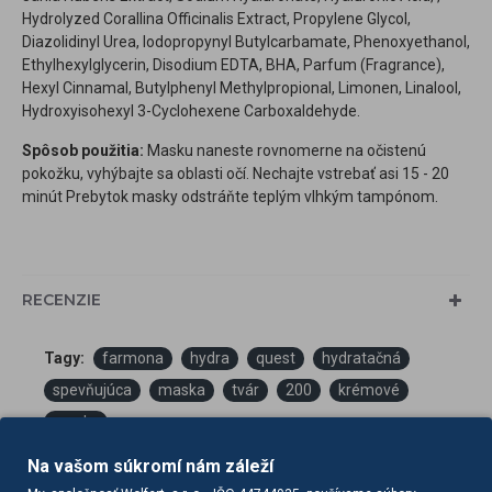
Hydrolyzed Corallina Officinalis Extract, Propylene Glycol,
Diazolidinyl Urea, Iodopropynyl Butylcarbamate, Phenoxyethanol,
Ethylhexylglycerin, Disodium EDTA, BHA, Parfum (Fragrance),
Hexyl Cinnamal, Butylphenyl Methylpropional, Limonen, Linalool,
Hydroxyisohexyl 3-Cyclohexene Carboxaldehyde.
Spôsob použitia:
Masku naneste rovnomerne na očistenú
pokožku, vyhýbajte sa oblasti očí. Nechajte vstrebať asi 15 - 20
minút Prebytok masky odstráňte teplým vlhkým tampónom.
RECENZIE
Tagy:
farmona
hydra
quest
hydratačná
spevňujúca
maska
tvár
200
krémové
masky
Na vašom súkromí nám záleží