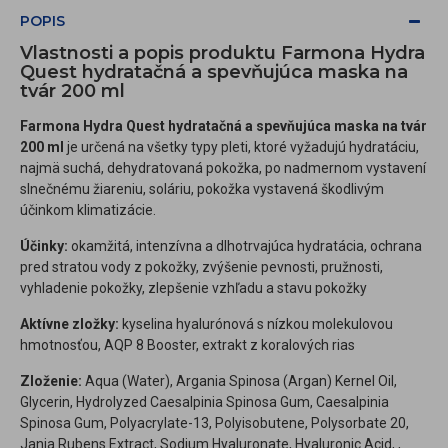
POPIS
Vlastnosti a popis produktu Farmona Hydra
Quest hydratačná a spevňujúca maska na
tvár 200 ml
Farmona Hydra Quest hydratačná a spevňujúca maska na tvár
200 ml
je určená na všetky typy pleti, ktoré vyžadujú hydratáciu,
najmä suchá, dehydratovaná pokožka, po nadmernom vystavení
slnečnému žiareniu, soláriu, pokožka vystavená škodlivým
účinkom klimatizácie.
Účinky:
okamžitá, intenzívna a dlhotrvajúca hydratácia, ochrana
pred stratou vody z pokožky, zvýšenie pevnosti, pružnosti,
vyhladenie pokožky, zlepšenie vzhľadu a stavu pokožky
Aktívne zložky:
kyselina hyalurónová s nízkou molekulovou
hmotnosťou, AQP 8 Booster, extrakt z koralových rias
Zloženie:
Aqua (Water), Argania Spinosa (Argan) Kernel Oil,
Glycerin, Hydrolyzed Caesalpinia Spinosa Gum, Caesalpinia
Spinosa Gum, Polyacrylate-13, Polyisobutene, Polysorbate 20,
Jania Rubens Extract, Sodium Hyaluronate, Hyaluronic Acid, ,