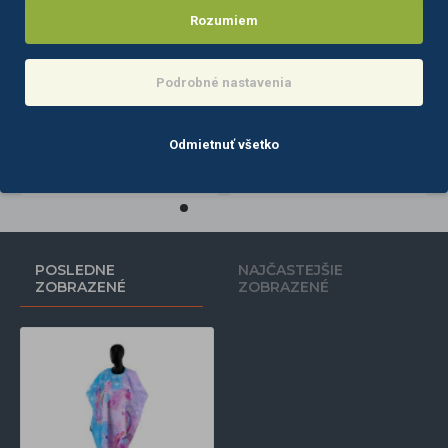
Rozumiem
Podrobné nastavenia
Barberska zástera BB-04
Barberska zástera BB-05
14,10€
10,70€
Odmietnuť všetko
Do košíka
Do košíka
POSLEDNE
NAJČASTEJŠIE
ZOBRAZENÉ
ZOBRAZENÉ