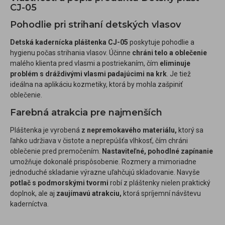
CJ-05
Pohodlie pri strihaní detských vlasov
Detská kadernícka pláštenka CJ-05
poskytuje pohodlie a
hygienu počas strihania vlasov. Účinne
chráni telo a oblečenie
malého klienta pred vlasmi a postriekaním, čím
eliminuje
problém s dráždivými vlasmi padajúcimi na krk
. Je tiež
ideálna na aplikáciu kozmetiky, ktorá by mohla zašpiniť
oblečenie.
Farebná atrakcia pre najmenších
Pláštenka je vyrobená
z nepremokavého materiálu,
ktorý sa
ľahko udržiava v čistote a neprepúšťa vlhkosť, čím chráni
oblečenie pred premočením.
Nastaviteľné, pohodlné zapínanie
umožňuje dokonalé prispôsobenie. Rozmery a mimoriadne
jednoduché skladanie výrazne uľahčujú skladovanie. Navyše
potlač s podmorskými tvormi
robí z pláštenky nielen praktický
doplnok, ale aj
zaujímavú atrakciu,
ktorá spríjemní návštevu
kaderníctva.