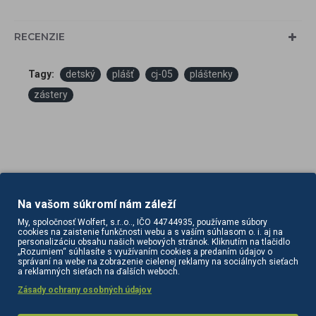
RECENZIE
Tagy:
detský
plášť
cj-05
pláštenky
zástery
Na vašom súkromí nám záleží
PODOBNÉ PRODUKTY
SÚVISIACE PRODUKTY
My, spoločnosť Wolfert, s.r..o.., IČO 44744935, používame súbory
cookies na zaistenie funkčnosti webu a s vaším súhlasom o. i. aj na
personalizáciu obsahu našich webových stránok. Kliknutím na tlačidlo
„Rozumiem“ súhlasíte s využívaním cookies a predaním údajov o
správaní na webe na zobrazenie cielenej reklamy na sociálnych sieťach
a reklamných sieťach na ďalších weboch.
Zásady ochrany osobných údajov