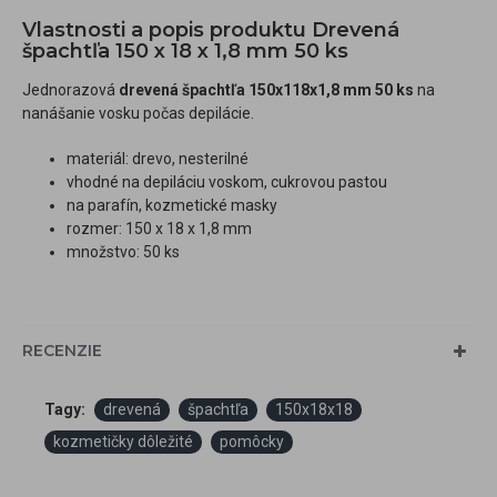
Vlastnosti a popis produktu Drevená
špachtľa 150 x 18 x 1,8 mm 50 ks
Jednorazová
drevená špachtľa 150x118x1,8 mm 50 ks
na
nanášanie vosku počas depilácie.
materiál: drevo, nesterilné
vhodné na depiláciu voskom, cukrovou pastou
na parafín, kozmetické masky
rozmer: 150 x 18 x 1,8 mm
množstvo: 50 ks
RECENZIE
Tagy:
drevená
špachtľa
150x18x18
kozmetičky dôležité
pomôcky