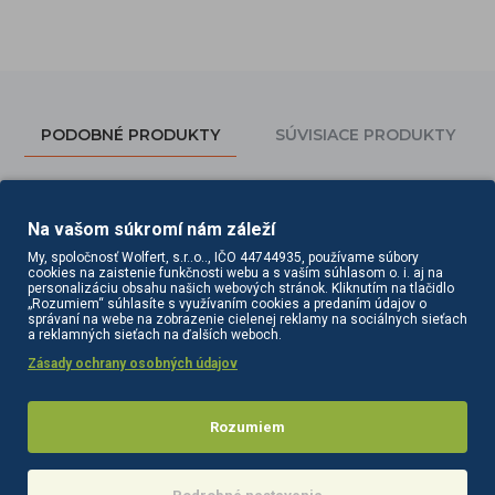
PODOBNÉ PRODUKTY
SÚVISIACE PRODUKTY
Na vašom súkromí nám záleží
My, spoločnosť Wolfert, s.r..o.., IČO 44744935, používame súbory
cookies na zaistenie funkčnosti webu a s vaším súhlasom o. i. aj na
personalizáciu obsahu našich webových stránok. Kliknutím na tlačidlo
„Rozumiem“ súhlasíte s využívaním cookies a predaním údajov o
správaní na webe na zobrazenie cielenej reklamy na sociálnych sieťach
a reklamných sieťach na ďalších weboch.
Zásady ochrany osobných údajov
uickepil 500 ml
Drevená špachtľa 114 x 10 x 2 mm 100 ks
Drevená špachtľa 140 x 6 x 1,4 mm 100 ks
Rozumiem
3,10€
3,30€
Do košíka
Do košíka