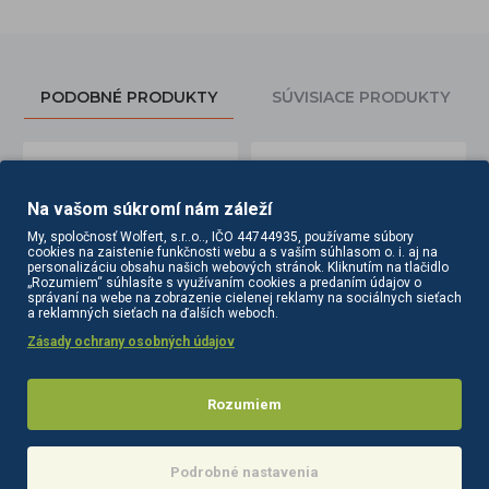
PODOBNÉ PRODUKTY
SÚVISIACE PRODUKTY
Na vašom súkromí nám záleží
My, spoločnosť Wolfert, s.r..o.., IČO 44744935, používame súbory
cookies na zaistenie funkčnosti webu a s vaším súhlasom o. i. aj na
personalizáciu obsahu našich webových stránok. Kliknutím na tlačidlo
„Rozumiem“ súhlasíte s využívaním cookies a predaním údajov o
správaní na webe na zobrazenie cielenej reklamy na sociálnych sieťach
a reklamných sieťach na ďalších weboch.
Zásady ochrany osobných údajov
uickepil 500 ml
Drevená špachtľa 114 x 10 x 2 mm 100 ks
Drevená špachtľa 140 x 6 x 1,4 mm 100 ks
3,10€
3,30€
Rozumiem
Do košíka
Do košíka
Podrobné nastavenia