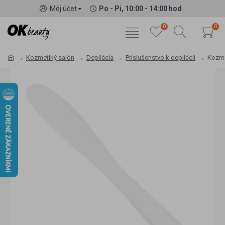
Môj účet
Po - Pi, 10:00 - 14:00 hod
0
0
Kozmetiký salón
Depilácia
Príslušenstvo k depilácii
Kozme