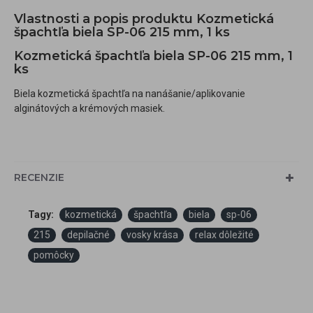
Vlastnosti a popis produktu Kozmetická
špachtľa biela SP-06 215 mm, 1 ks
Kozmetická špachtľa biela SP-06 215 mm, 1
ks
Biela kozmetická špachtľa na nanášanie/aplikovanie
alginátových a krémových masiek.
RECENZIE
Tagy:
kozmetická
špachtľa
biela
sp-06
215
depilačné
vosky krása
relax dôležité
pomôcky