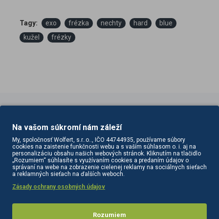
Tagy:
exo
frézka
nechty
hard
blue
kužel
frézky
PODOBNÉ PRODUKTY
SÚVISIACE PRODUKTY
Na vašom súkromí nám záleží
My, spoločnosť Wolfert, s.r..o.., IČO 44744935, používame súbory
cookies na zaistenie funkčnosti webu a s vaším súhlasom o. i. aj na
personalizáciu obsahu našich webových stránok. Kliknutím na tlačidlo
„Rozumiem“ súhlasíte s využívaním cookies a predaním údajov o
správaní na webe na zobrazenie cielenej reklamy na sociálnych sieťach
a reklamných sieťach na ďalších weboch.
Zásady ochrany osobných údajov
Rozumiem