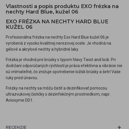
Vlastnosti a popis produktu EXO frézka na
nechty Hard Blue, kužel 06
EXO FRÉZKA NA NECHTY HARD BLUE
KUŽEL 06
Profesionálna frézka na nechty Exo Hard Blue kužel 06 je
vyrobená z vysoko kvalitnej nerezovej ocele. Je vhodná na
gélové a akrylové nechty a hybridné laky.
Frézka je vhodná pre brúsky s typom hlavy Twist and lock. Pri
dodržaní odporúčaných rýchlostí je práca efektívna a vibrácie nie
sú vnímateľné, čo znižuje opotrebenie ložísk brúsky a šetrí Vaše
ruky pred únavou.
Frézky na nechty sa môžu čistiť a dezinfikovať pomocou
ultrazvukovej čističky s dezinfekčným prostriedkom, napr.
Aniosyme DD1.
RECENZIE