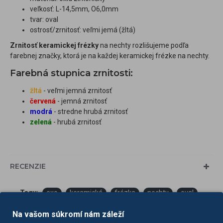
veľkosť: L-14,5mm, O6,0mm
tvar: oval
ostrosť/zrnitosť: veľmi jemá (žltá)
Zrnitosť keramickej frézky
na nechty rozlišujeme podľa
farebnej značky, ktorá je na každej keramickej frézke na nechty.
Farebná stupnica zrnitosti:
žltá
- veľmi jemná zrnitosť
červená
- jemná zrnitosť
modrá
- stredne hrubá zrnitosť
zelená
- hrubá zrnitosť
RECENZIE
Tagy:
exo
keramická
frézka
nechty
oval
307xf
frézky
Na vašom súkromí nám záleží