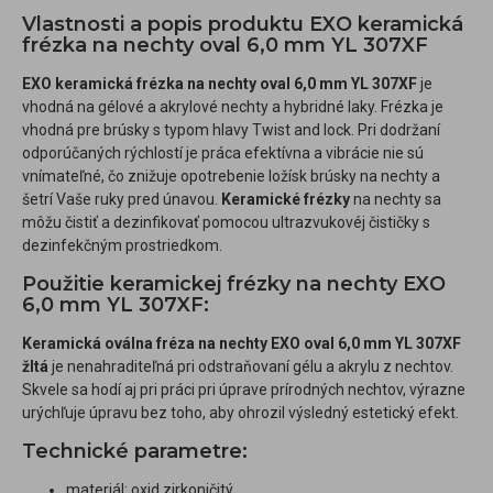
Vlastnosti a popis produktu EXO keramická
frézka na nechty oval 6,0 mm YL 307XF
EXO keramická frézka na nechty oval 6,0 mm YL 307XF
je
vhodná na gélové a akrylové nechty a hybridné laky. Frézka je
vhodná pre brúsky s typom hlavy Twist and lock. Pri dodržaní
odporúčaných rýchlostí je práca efektívna a vibrácie nie sú
vnímateľné, čo znižuje opotrebenie ložísk brúsky na nechty a
šetrí Vaše ruky pred únavou.
Keramické frézky
na nechty sa
môžu čistiť a dezinfikovať pomocou ultrazvukovéj čističky s
dezinfekčným prostriedkom.
Použitie keramickej frézky na nechty EXO
6,0 mm YL 307XF:
Keramická oválna fréza na nechty EXO oval 6,0 mm YL 307XF
žltá
je nenahraditeľná pri odstraňovaní gélu a akrylu z nechtov.
Skvele sa hodí aj pri práci pri úprave prírodných nechtov, výrazne
urýchľuje úpravu bez toho, aby ohrozil výsledný estetický efekt.
Technické parametre:
materiál: oxid zirkoničitý