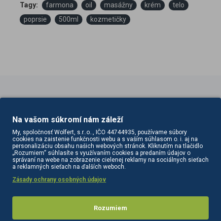
Tagy:
farmona
oil
masážny
krém
telo
poprsie
500ml
kozmetičky
PODOBNÉ PRODUKTY
SÚVISIACE PRODUKTY
Na vašom súkromí nám záleží
My, spoločnosť Wolfert, s.r..o.., IČO 44744935, používame súbory
cookies na zaistenie funkčnosti webu a s vaším súhlasom o. i. aj na
personalizáciu obsahu našich webových stránok. Kliknutím na tlačidlo
„Rozumiem“ súhlasíte s využívaním cookies a predaním údajov o
správaní na webe na zobrazenie cielenej reklamy na sociálnych sieťach
a reklamných sieťach na ďalších weboch.
Zásady ochrany osobných údajov
Rozumiem