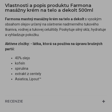
Vlastnosti a popis produktu Farmona
masážny krém na telo a dekolt 500ml
Farmona mastný masážny krém na telo a dekolt
s vysokým
obsahom olejov určený na ošetrenie nadmerného tukového
tkaniva, vodnej a tukovej celulitídy. Poskytuje silný sklz, hydratuje
a vyhladzuje pokožku.
Aktívne zložky: - látka, ktorá sa používa na úpravu brušných
partií:
40% olejo
kofeín
spirulina
extrakt z centely
Asiatica, Lipout™
RECENZIE