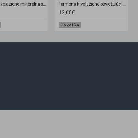
Farmona Nivelazione minerálna soľ do kúpeľa na nohy 1500 g
Farmona Nivelazione osviežujúci antibakteriálny krém na nohy 500 ml
13,60€
Do košíka