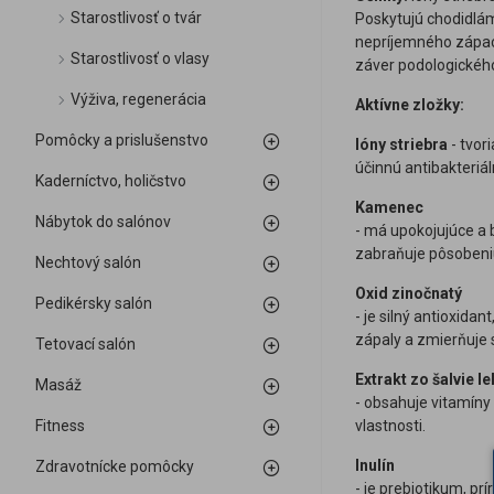
Starostlivosť o tvár
Poskytujú chodidlá
nepríjemného zápach
Starostlivosť o vlasy
záver podologického
Výživa, regenerácia
Aktívne zložky:
Pomôcky a prislušenstvo
Ióny striebra
- tvor
účinnú antibakteriá
Kaderníctvo, holičstvo
Kamenec
Nábytok do salónov
- má upokojujúce a b
zabraňuje pôsobeni
Nechtový salón
Oxid zinočnatý
Pedikérsky salón
- je silný antioxid
zápaly a zmierňuje 
Tetovací salón
Extrakt zo šalvie l
Masáž
- obsahuje vitamíny 
Fitness
vlastnosti.
Inulín
Zdravotnícke pomôcky
- je prebiotikum, p