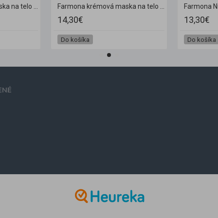
Farmona krémová maska na telo a chodidlá Forest fruits 500 ml
Farmona krémová maska na telo a chodidlá Pear extract 500 ml
14,30€
13,30€
Do košíka
Do košíka
ENÉ