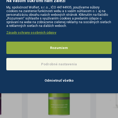
Na vašom súkromí nám záleží
uktózy. V prirodzenom stave sa vyskytuje v koreňoch alebo hľuzách niekt
My, spoločnosť Wolfert, s.r..o.., IČO 44744935, používame súbory
ujúco. Pomáha udržiavať prirodzenú bakteriálnu flóru na pokožke, čo uľa
cookies na zaistenie funkčnosti webu a s vaším súhlasom o. i. aj na
personalizáciu obsahu našich webových stránok. Kliknutím na tlačidlo
„Rozumiem“ súhlasíte s využívaním cookies a predaním údajov o
podologic
fitness
antibakteriálny
krém
nohy
iónmi
správaní na webe na zobrazenie cielenej reklamy na sociálnych sieťach
a reklamných sieťach na ďalších weboch.
Zásady ochrany osobných údajov
PODOBNÉ PRODUKTY
SÚVISIACE PRODUKTY
Rozumiem
Podrobné nastavenia
Odmietnuť všetko