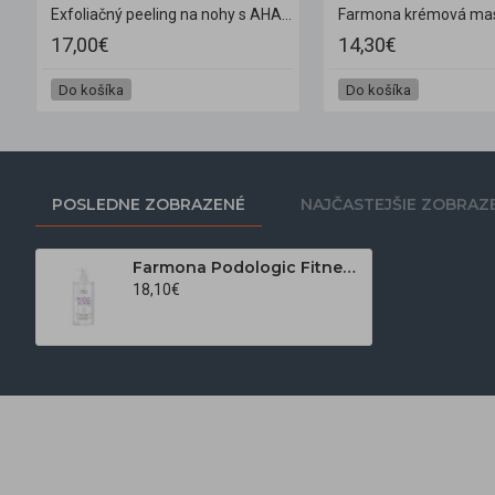
hy s močovinou 650 g
Exfoliačný peeling na nohy s AHA kyselinami a močovinou Apis Api-Podo Intense 700g
17,00€
14,30€
Do košíka
Do košíka
POSLEDNE ZOBRAZENÉ
NAJČASTEJŠIE ZOBRAZ
Farmona Podologic Fitness antibakteriálny krém na nohy s iónmi striebra 500 ml
18,10€