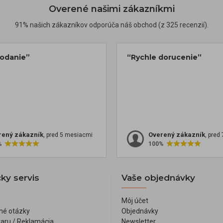
Overené našimi zákazníkmi
91% našich zákazníkov odporúča náš obchod (z 325 recenzií).
dodanie”
“Rychle dorucenie”
rený zákazník
Overený zákazník
, pred 5 mesiacmi
, pred
%
100%
ky servis
Vaše objednávky
Môj účet
né otázky
Objednávky
varu / Reklamácia
Newsletter