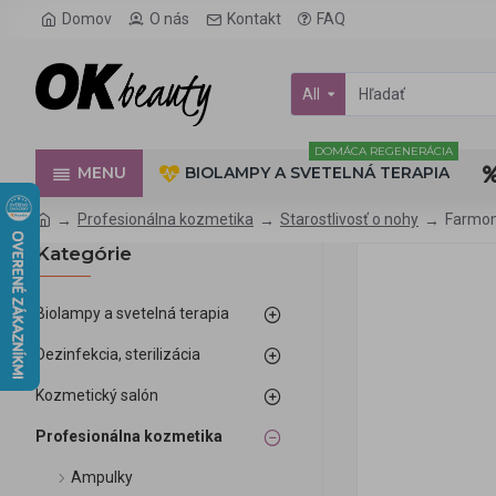
Domov
O nás
Kontakt
FAQ
All
DOMÁCA REGENERÁCIA
MENU
BIOLAMPY A SVETELNÁ TERAPIA
Profesionálna kozmetika
Starostlivosť o nohy
Farmona
Kategórie
Biolampy a svetelná terapia
Dezinfekcia, sterilizácia
Kozmetický salón
Profesionálna kozmetika
Ampulky