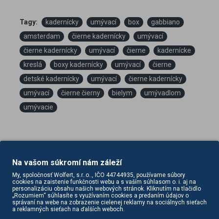
Tagy:
kadernícky
umývací
box
gabbiano
amsterdam
čierne kadernícky
umývací
čierne kadernícky
umývací
čierne
kadernícke
kreslá
boxy kadernícky
umývací
čierne
detské kadernícky
umývací
čierne kadernícky
umývací
čierne čierny
bielym
umývadlom
umývacie
Na vašom súkromí nám záleží
My, spoločnosť Wolfert, s.r..o.., IČO 44744935, používame súbory
cookies na zaistenie funkčnosti webu a s vaším súhlasom o. i. aj na
personalizáciu obsahu našich webových stránok. Kliknutím na tlačidlo
PODOBNÉ PRODUKTY
SÚVISIACE PRODUKTY
„Rozumiem“ súhlasíte s využívaním cookies a predaním údajov o
správaní na webe na zobrazenie cielenej reklamy na sociálnych sieťach
a reklamných sieťach na ďalších weboch.