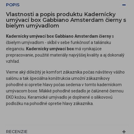
POPIS
Vlastnosti a popis produktu Kadernícky
umývací box Gabbiano Amsterdam čierny s
bielym umývadlom
Kadernícky umývací box Gabbiano Amsterdam čierny
s
čbielym umývadlom - skĺbil v sebe funkčnosť a taliánsku
eleganciu.
Kadernícky umývací box
má vynikajúce
prepracovanie, použité materiály najvýššej kvality a aj dokonalý
vzhľad.
Vieme aký dôležitý je komfort zákazníka počas návštevy vášho
salónu a tak špeciálna konštrukcia umožní zákazníkovy
pohodlné si opretie hlavy počas sedenia v tomto kaderníckom
umývacom boxe. Mäkké pohodlné sedadlo je čalúnené čiernou
EKO kožou. Keramické umývadlo je doplnené o silikovovú
podložku na pohodlné opretie hlavy zákazníka.
RECENZIE