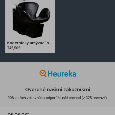
Kadernícky umývací box Gabbiano Amsterdam čierny s bielym umývadlom
745,50€
Overené našimi zákazníkmi
90% našich zákazníkov odporúča náš obchod (z 325 recenzií).
“OK OK OK”