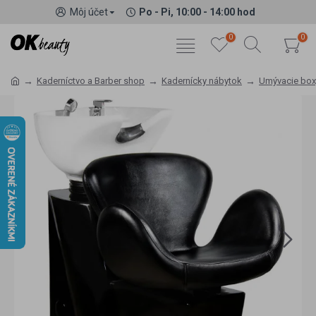
Môj účet
Po - Pi, 10:00 - 14:00 hod
0
0
Kaderníctvo a Barber shop
Kadernícky nábytok
Umývacie box