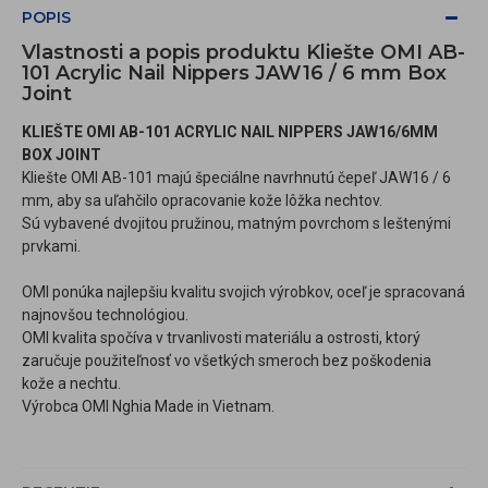
POPIS
Vlastnosti a popis produktu Kliešte OMI AB-
101 Acrylic Nail Nippers JAW16 / 6 mm Box
Joint
KLIEŠTE OMI AB-101 ACRYLIC NAIL NIPPERS JAW16/6MM
BOX JOINT
Kliešte OMI AB-101 majú špeciálne navrhnutú čepeľ JAW16 / 6
mm,
aby sa uľahčilo opracovanie kože lôžka nechtov.
Sú vybavené dvojitou pružinou, matným povrchom s leštenými
prvkami.
OMI ponúka najlepšiu kvalitu svojich výrobkov, oceľ je spracovaná
najnovšou technológiou.
OMI kvalita spočíva v trvanlivosti materiálu a ostrosti, ktorý
zaručuje použiteľnosť vo všetkých smeroch bez poškodenia
kože a nechtu.
Výrobca OMI Nghia Made in Vietnam.