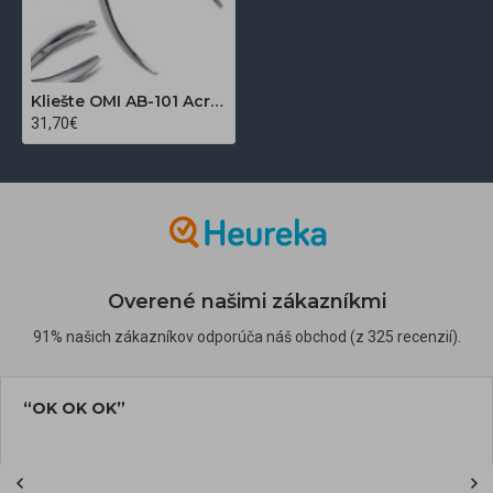
Kliešte OMI AB-101 Acrylic Nail Nippers JAW16 / 6 mm Box Joint
31,70€
Overené našimi zákazníkmi
91% našich zákazníkov odporúča náš obchod (z 325 recenzií).
“OK OK OK”