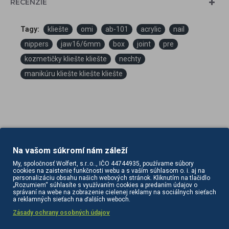
RECENZIE
Tagy:
kliešte
omi
ab-101
acrylic
nail
nippers
jaw16/6mm
box
joint
pre
kozmetičky kliešte kliešte
nechty
manikúru kliešte kliešte kliešte
Na vašom súkromí nám záleží
PODOBNÉ PRODUKTY
SÚVISIACE PRODUKTY
My, spoločnosť Wolfert, s.r..o.., IČO 44744935, používame súbory
cookies na zaistenie funkčnosti webu a s vaším súhlasom o. i. aj na
personalizáciu obsahu našich webových stránok. Kliknutím na tlačidlo
„Rozumiem“ súhlasíte s využívaním cookies a predaním údajov o
správaní na webe na zobrazenie cielenej reklamy na sociálnych sieťach
a reklamných sieťach na ďalších weboch.
Zásady ochrany osobných údajov