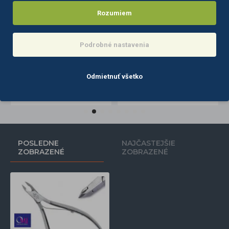
Rozumiem
Podrobné nastavenia
Kliešte na manikúru Ocho Pro 01 JAW 12
Kliešte na manikúru Ocho Pro 02 JAW 12
12,80€
13,60€
Odmietnuť všetko
Do košíka
Do košíka
POSLEDNE
NAJČASTEJŠIE
ZOBRAZENÉ
ZOBRAZENÉ