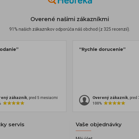
Overené našimi zákazníkmi
91% našich zákazníkov odporúča náš obchod (z 325 recenzií).
dodanie”
“Rychle dorucenie”
rený zákazník
Overený zákazník
, pred 5 mesiacmi
, pred
%
100%
ky servis
Vaše objednávky
Môj účet