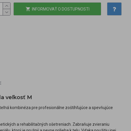
INFORMOVAŤ O DOSTUPNOSTI
E
la veľkosť M
teľná kombinéza pre profesionálne zoštíhľujúce a spevňujúce
tických a rehabilitačných ošetreniach. Zabraňuje zvieraniu
u, ktorý je pružný a pevne prilieha k telu. Vďaka použitiu inej