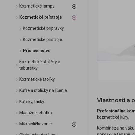
Kozmetické lampy
Kozmetické prístroje
Kozmetické prípravky
Kozmetické prístroje
Príslušenstvo
Kozmetické stoličky a
taburetky
Kozmetické stolíky
Kufre a stoličky na líčenie
Vlastnosti a 
Kufríky, tašky
Profesionálna komb
Masážne lehátka
kozmetické kúry.
Mikroihličkovanie
Kombinéza na vákuov
pokožky a ťahaniu c