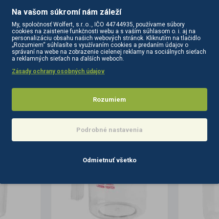
Na vašom súkromí nám záleží
My, spoločnosť Wolfert, s.r..o.., IČO 44744935, používame súbory
cookies na zaistenie funkčnosti webu a s vaším súhlasom o. i. aj na
personalizáciu obsahu našich webových stránok. Kliknutím na tlačidlo
„Rozumiem“ súhlasíte s využívaním cookies a predaním údajov o
správaní na webe na zobrazenie cielenej reklamy na sociálnych sieťach
a reklamných sieťach na ďalších weboch.
Zásady ochrany osobných údajov
Rozumiem
PODOBNÉ PRODUKTY
SÚVISIACE PRODUKTY
Podrobné nastavenia
Odmietnuť všetko