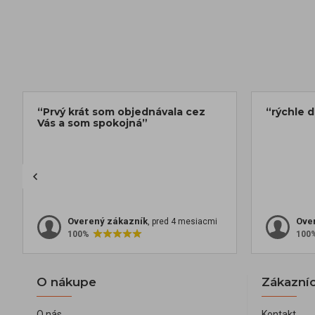
“Prvý krát som objednávala cez
“rýchle 
Vás a som spokojná”
Overený zákazník
Ove
, pred 4 mesiacmi
100%
100
O nákupe
Zákazníc
O nás
Kontakt