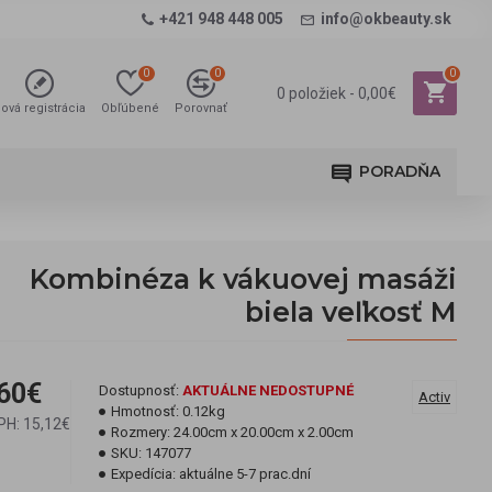
+421 948 448 005
info@okbeauty.sk
0
0
0
0 položiek - 0,00€
ová registrácia
Obľúbené
Porovnať
PORADŇA
Kombinéza k vákuovej masáži
biela veľkosť M
60€
Dostupnosť:
AKTUÁLNE NEDOSTUPNÉ
Activ
Hmotnosť:
0.12kg
PH: 15,12€
Rozmery:
24.00cm x 20.00cm x 2.00cm
SKU:
147077
Expedícia:
aktuálne 5-7 prac.dní