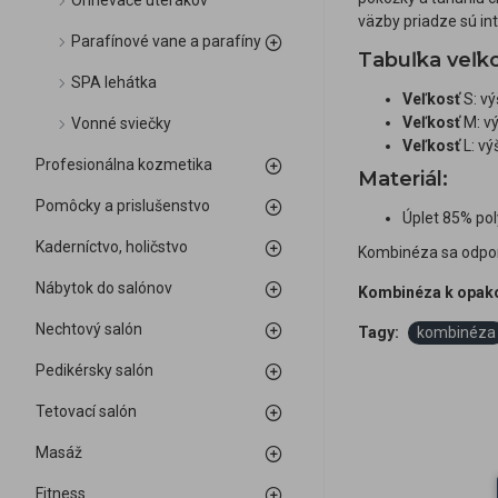
Ohrievače uterákov
väzby priadze sú in
Parafínové vane a parafíny
Tabuľka veľko
SPA lehátka
Veľkosť
S: vý
Veľkosť
M: vý
Vonné sviečky
Veľkosť
L: vý
Profesionálna kozmetika
Materiál:
Pomôcky a prislušenstvo
Úplet 85% po
Kaderníctvo, holičstvo
Kombinéza sa odpor
Nábytok do salónov
Kombinéza k opakov
Nechtový salón
Tagy:
kombinéza
Pedikérsky salón
Tetovací salón
Masáž
Fitness