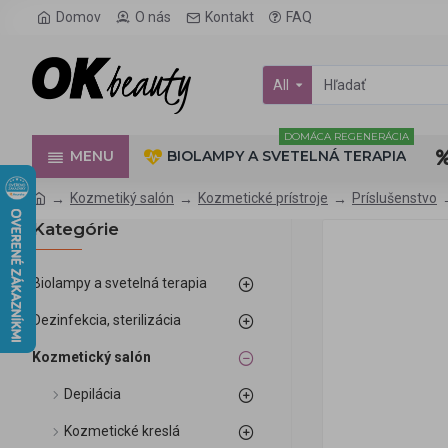
Domov
O nás
Kontakt
FAQ
All
DOMÁCA REGENERÁCIA
MENU
BIOLAMPY A SVETELNÁ TERAPIA
Kozmetiký salón
Kozmetické prístroje
Príslušenstvo
Kategórie
Biolampy a svetelná terapia
Dezinfekcia, sterilizácia
Kozmetický salón
Depilácia
Kozmetické kreslá