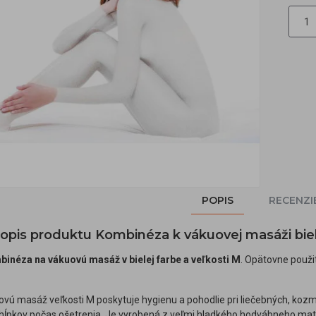
POPIS
RECENZI
popis produktu Kombinéza k vákuovej masáži bie
inéza na vákuovú masáž v bielej farbe a veľkosti M
. Opätovne použi
ú masáž veľkosti M poskytuje hygienu a pohodlie pri liečebných, kozme
hĺpkov počas ošetrenia. Je vyrobená z veľmi hladkého hodvábneho materiál