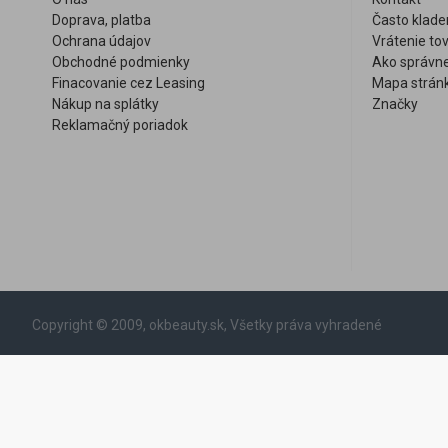
Doprava, platba
Často klade
Ochrana údajov
Vrátenie to
Obchodné podmienky
Ako správne
Finacovanie cez Leasing
Mapa strán
Nákup na splátky
Značky
Reklamačný poriadok
Copyright © 2009, okbeauty.sk, Všetky práva vyhradené