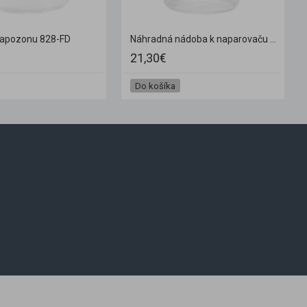
vapozonu 828-FD
Náhradná nádoba k naparovaču 1101, 1102, 1105, 1106, 1107
21,30€
Do košíka