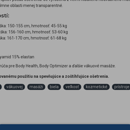
tímne oblasti menej transparentné.
stí:
ška: 150-155 cm, hmotnosť: 45-55 kg
ška: 156-160 cm, hmotnosť: 53-60 kg
ška: 161-170 cm, hmotnosť: 61-68 kg
lyamid 15% elastan
úča pre Body Health, Body Optimizer a ďalšie vákuové masáže.
anému použitiu na spevňujúce a zoštíhľujúce ošetrenia.
vákuovej
masáži
biela
veľkosť
kozmetické
prístroje