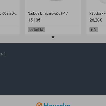
Nádoba k naparovaču D-008 a D-09
Nádoba k naparovaču F-17
Nádoba k 
15,10€
26,20€
Do košíka
Info
ENÉ