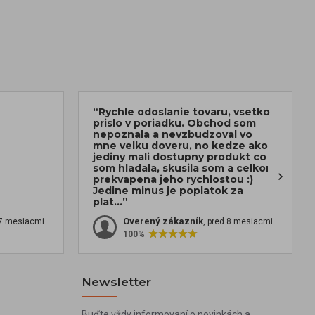
“Rychle odoslanie tovaru, vsetko
prislo v poriadku. Obchod som
nepoznala a nevzbudzoval vo
mne velku doveru, no kedze ako
jediny mali dostupny produkt co
som hladala, skusila som a celkom
prekvapena jeho rychlostou :)
Jedine minus je poplatok za
plat...”
Overený zákazník
 7 mesiacmi
, pred 8 mesiacmi
100%
Newsletter
Buďte vždy informovaní o novinkách a