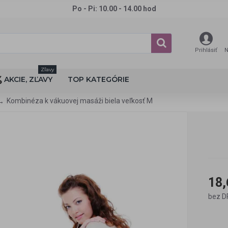
Po - Pi: 10.00 - 14.00 hod
Prihlásiť
N
Zľavy
AKCIE, ZĽAVY
TOP KATEGÓRIE
Kombinéza k vákuovej masáži biela veľkosť M
18,
bez D