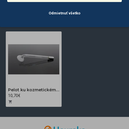
Odmietnuť všetko
POSLEDNE
NAJČASTEJŠIE
ZOBRAZENÉ
ZOBRAZENÉ
Pelot ku kozmetickému ozonizéru - hríbik
10,70€