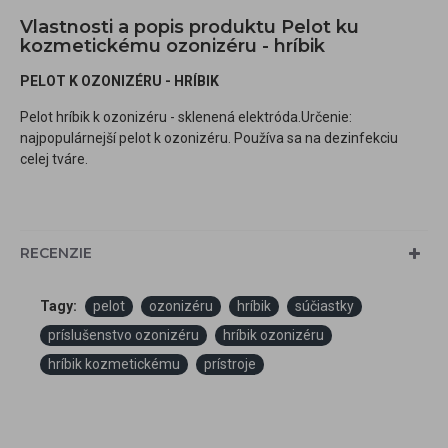
Vlastnosti a popis produktu Pelot ku
kozmetickému ozonizéru - hríbik
PELOT K OZONIZÉRU - HRÍBIK
Pelot hríbik k ozonizéru - sklenená elektróda.Určenie:
najpopulárnejší pelot k ozonizéru. Používa sa na dezinfekciu
celej tváre.
RECENZIE
Tagy:
pelot
ozonizéru
hríbik
súčiastky
príslušenstvo ozonizéru
hríbik ozonizéru
hríbik kozmetickému
prístroje