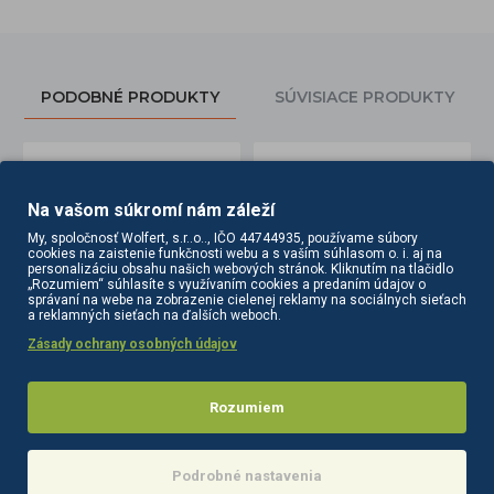
PODOBNÉ PRODUKTY
SÚVISIACE PRODUKTY
Na vašom súkromí nám záleží
My, spoločnosť Wolfert, s.r..o.., IČO 44744935, používame súbory
cookies na zaistenie funkčnosti webu a s vaším súhlasom o. i. aj na
personalizáciu obsahu našich webových stránok. Kliknutím na tlačidlo
„Rozumiem“ súhlasíte s využívaním cookies a predaním údajov o
správaní na webe na zobrazenie cielenej reklamy na sociálnych sieťach
a reklamných sieťach na ďalších weboch.
Zásady ochrany osobných údajov
Ihla do kozmetického elektrokoagulátora hrubá 1 ks
Kombinéza k vákuovej masáži biela veľkosť L
4,60€
18,60€
Rozumiem
Do košíka
Info
Podrobné nastavenia