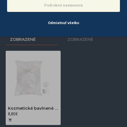
Podrobné nastavenia
Do košíka
Do košíka
Odmietnuť všetko
POSLEDNE
NAJČASTEJŠIE
ZOBRAZENÉ
ZOBRAZENÉ
Kozmetické bavlnené tampóniky 250 g 600 ks
8,80€