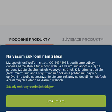
PODOBNÉ PRODUKTY
SÚVISIACE PRODUKTY
Na vašom súkromí nám záleží
My, spoločnosť Wolfert, s.r..o.., IČO 44744935, používame súbory
cookies na zaistenie funkčnosti webu a s vaším súhlasom o. i. aj na
personalizáciu obsahu našich webových stránok. Kliknutím na tlačidlo
„Rozumiem“ súhlasíte s využívaním cookies a predaním údajov o
správaní na webe na zobrazenie cielenej reklamy na sociálnych sieťach
a reklamných sieťach na ďalších weboch.
Zásady ochrany osobných údajov
Rozumiem
 na tvár 5x5 ml
Farmona Dermaacne+ hruškové antibakteriálne tonikum na tvár 500 ml
Farmona Dermaacne+ hruškový gél na umývanie tváre 500 ml
10,90€
10,90€