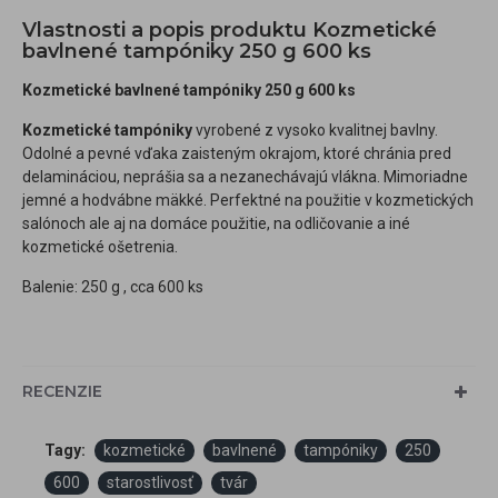
Vlastnosti a popis produktu Kozmetické
bavlnené tampóniky 250 g 600 ks
Kozmetické bavlnené tampóniky 250 g 600 ks
Kozmetické tampóniky
vyrobené z vysoko kvalitnej bavlny.
Odolné a pevné vďaka zaisteným okrajom, ktoré chránia pred
delamináciou, neprášia sa a nezanechávajú vlákna. Mimoriadne
jemné a hodvábne mäkké. Perfektné na použitie v kozmetických
salónoch ale aj na domáce použitie, na odličovanie a iné
kozmetické ošetrenia.
Balenie: 250 g , cca 600 ks
RECENZIE
Tagy:
kozmetické
bavlnené
tampóniky
250
600
starostlivosť
tvár