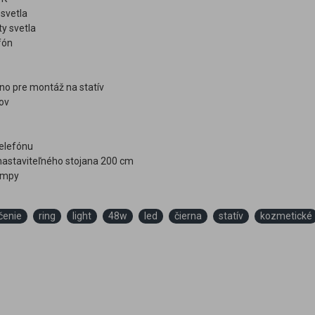
 svetla
ty svetla
fón
no pre montáž na statív
ov
telefónu
nastaviteľného stojana 200 cm
lampy
íčenie
ring
light
48w
led
čierna
statív
kozmetické