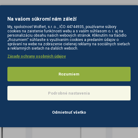
Na vašom súkromí nám záleží
My, spoločnosť Wolfert, s.r..o.., IČO 44744935, používame súbory
cookies na zaistenie funkčnosti webu a s vaším súhlasom o. i. aj na
personalizáciu obsahu našich webových stránok. Kliknutím na tlačidlo
„Rozumiem“ súhlasíte s využívaním cookies a predaním údajov o
správaní na webe na zobrazenie cielenej reklamy na sociálnych sieťach
a reklamných sieťach na ďalších weboch.
Zásady ochrany osobných údajov
Rozumiem
PODOBNÉ PRODUKTY
SÚVISIACE PRODUKTY
Podrobné nastavenia
Odmietnuť všetko