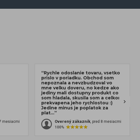
“Rychle odoslanie tovaru, vsetko
prislo v poriadku. Obchod som
nepoznala a nevzbudzoval vo
mne velku doveru, no kedze ako
jediny mali dostupny produkt co
som hladala, skusila som a celkom
prekvapena jeho rychlostou :)
Jedine minus je poplatok za
plat...”
Overený zákazník
 7 mesiacmi
, pred 8 mesiacmi
100%