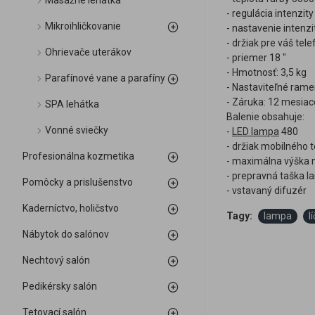
Masážne lehátka
- regulácia intenzity
Mikroihličkovanie
- nastavenie intenzi
- držiak pre váš tele
Ohrievače uterákov
- priemer 18 "
- Hmotnosť: 3,5 kg
Parafínové vane a parafíny
- Nastaviteľné rame
- Záruka: 12 mesiac
SPA lehátka
Balenie obsahuje:
Vonné sviečky
-
LED lampa
480
- držiak mobilného 
Profesionálna kozmetika
- maximálna výška 
- prepravná taška 
Pomôcky a prislušenstvo
- vstavaný difuzér
Kaderníctvo, holičstvo
Tagy:
lampa
l
Nábytok do salónov
Nechtový salón
Pedikérsky salón
Tetovací salón