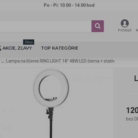
Po - Pi: 10.00 - 14.00 hod
Prihlásiť
N
Zľavy
AKCIE, ZĽAVY
TOP KATEGÓRIE
Lampa na líčenie RING LIGHT 18" 48W LED čierna + statív
120
bez D