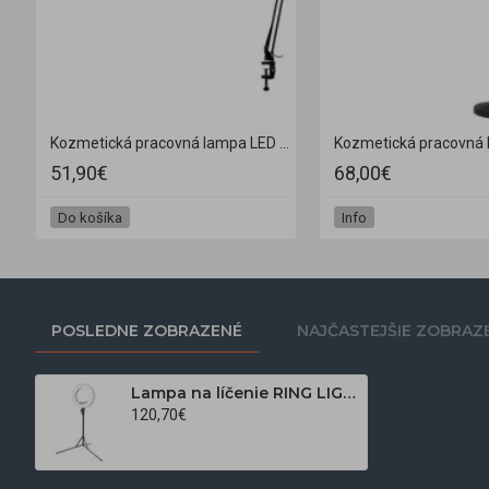
nie a mihalnice Polluks II MSP-LD01
Kozmetická pracovná lampa LED All4Light Lashes Line 2 čierna na stôl
51,90€
68,00€
Do košíka
Info
POSLEDNE ZOBRAZENÉ
NAJČASTEJŠIE ZOBRAZ
Lampa na líčenie RING LIGHT 18" 48W LED čierna + statív
120,70€