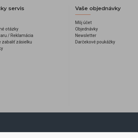
ky servis
Vaše objednávky
Môj účet
né otázky
Objednávky
varu / Reklamácia
Newsletter
 zabaliť zásielku
Darčekové poukážky
ky