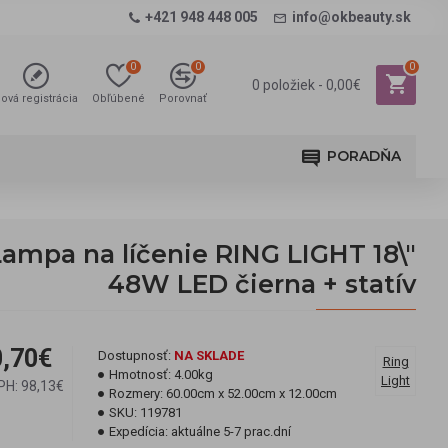
+421 948 448 005
info@okbeauty.sk
0
0
0
0 položiek - 0,00€
ová registrácia
Obľúbené
Porovnať
PORADŇA
Lampa na líčenie RING LIGHT 18\"
48W LED čierna + statív
,70€
Dostupnosť:
NA SKLADE
Ring
Hmotnosť:
4.00kg
Light
PH: 98,13€
Rozmery:
60.00cm x 52.00cm x 12.00cm
SKU:
119781
Expedícia:
aktuálne 5-7 prac.dní