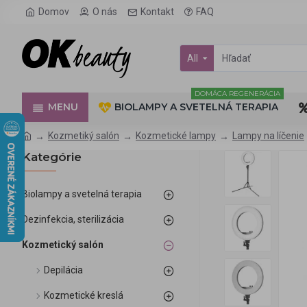
Domov
O nás
Kontakt
FAQ
All
DOMÁCA REGENERÁCIA
MENU
BIOLAMPY A SVETELNÁ TERAPIA
Kozmetiký salón
Kozmetické lampy
Lampy na líčenie
Kategórie
Biolampy a svetelná terapia
Dezinfekcia, sterilizácia
Kozmetický salón
Depilácia
Kozmetické kreslá