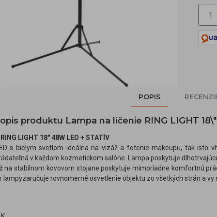
POPIS
RECENZI
popis produktu Lampa na líčenie RING LIGHT 18\"
RING LIGHT 18" 48W LED + STATÍV
ED s bielym svetlom ideálna na vizáž a fotenie makeupu, tak isto v
dateľná v každom kozmetickom salóne. Lampa poskytuje dlhotrvajúcu 
na stabilnom kovovom stojane poskytuje mimoriadne komfortnú prácu 
ar lampyzaručuje rovnomerné osvetlenie objektu zo všetkých strán a vy n
 K