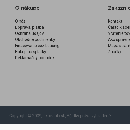
O nákupe
Zákazníc
O nás
Kontakt
Doprava, platba
Často klade
Ochrana údajov
Vrátenie to
Obchodné podmienky
Ako správne
Finacovanie cez Leasing
Mapa strán
Nákup na splátky
Značky
Reklamačný poriadok
Copyright © 2009, okbeauty.sk, Všetky práva vyhradené