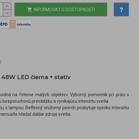
INFORMOVAŤ O DOSTUPNOSTI
E
 48W LED čierna + statív
hodná na fotenie malých objektov. Výborný pomocník pri práci s
bezporuchovú prevádzku a vynikajúcu intenzitu svetla.
s lampou. Reflexný vnútorný povrch poskytuje vysokú intenzitu
emusíte hľadať ďalšie zdroje svetla.