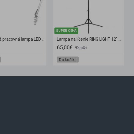
SUPER CENA
Kozmetická pracovná lampa LED All4Light Lashes Line 2 strieborná na stôl
Lampa na líčenie RING LIGHT 12" 35W LED biela + statív
65,00€
92,60€
Do košíka