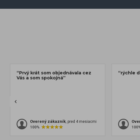
“Prvý krát som objednávala cez
“rýchle 
Vás a som spokojná”
Overený zákazník
Ove
, pred 4 mesiacmi
100%
100