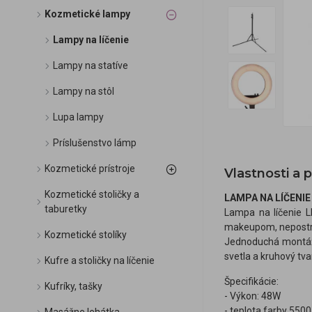
Kozmetické lampy
Lampy na líčenie
Lampy na statíve
Lampy na stôl
Lupa lampy
Príslušenstvo lámp
Kozmetické prístroje
Vlastnosti a 
Kozmetické stoličky a
LAMPA NA LÍČENIE 
taburetky
Lampa na líčenie L
makeupom, nepostrá
Kozmetické stolíky
Jednoduchá montáž 
svetla a kruhový tv
Kufre a stoličky na líčenie
Špecifikácie:
Kufríky, tašky
- Výkon: 48W
- teplota farby 5500