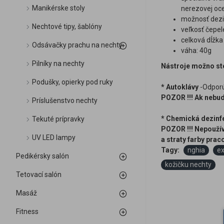
Manikérske stoly
nerezovej oc
možnosť dezi
Nechtové tipy, šablóny
veľkosť čepe
celková dĺžka 
Odsávačky prachu na nechty
váha: 40g
Pilníky na nechty
Nástroje možno ste
Podušky, opierky pod ruky
* Autoklávy
-Odporúč
POZOR !!! Ak nebud
Príslušenstvo nechty
* Chemická dezinf
Tekuté prípravky
POZOR !!! Nepoužív
UV LED lampy
a straty farby pra
Tagy:
nghia
ex
Pedikérsky salón
kožičku nechty
Tetovací salón
Masáž
Fitness