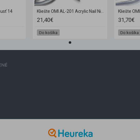
lusť 14
Kliešte OMI AL-201 Acrylic Nail Nippers JAW16 6 mm
21,40€
31,70€
Do košíka
Do košíka
ENÉ