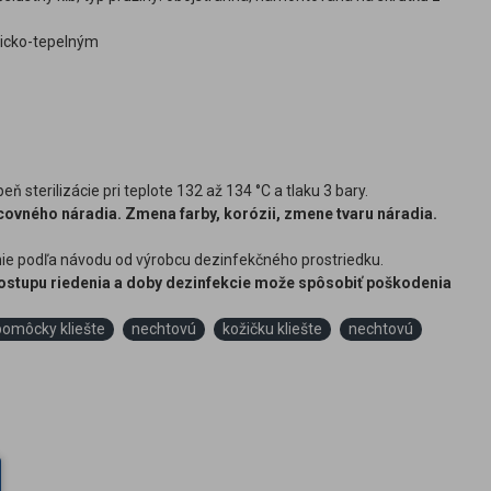
micko-tepelným
ň sterilizácie pri teplote 132 až 134 °C a tlaku 3 bary.
ovného náradia. Zmena farby, korózii, zmene tvaru náradia.
enie podľa návodu od výrobcu dezinfekčného prostriedku.
 postupu riedenia a doby dezinfekcie može spôsobiť poškodenia
pomôcky kliešte
nechtovú
kožičku kliešte
nechtovú