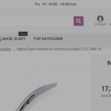
Po - Pi: 10.00 - 14.00 hod
Prihlásiť
N
Zľavy
AKCIE, ZĽAVY
TOP KATEGÓRIE
 kožičku
Nghia Export kliešte na nechtovú kožičku C-07 JAW 14
N
17,
bez D