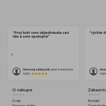
“Prvý krát som objednávala cez
“rýchle 
Vás a som spokojná”
Overený zákazník
Ove
, pred 4 mesiacmi
100%
100
O nákupe
Zákazníc
O nás
Kontakt
Doprava, platba
Často klade