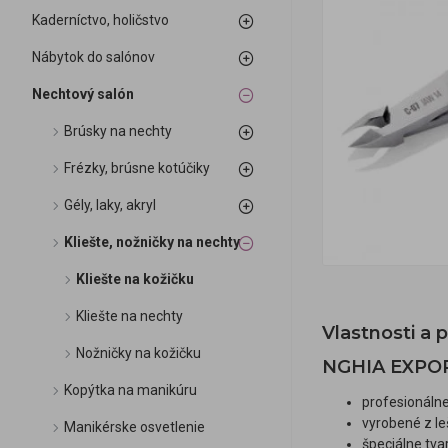
Kaderníctvo, holičstvo
Nábytok do salónov
Nechtový salón
Brúsky na nechty
Frézky, brúsne kotúčiky
Gély, laky, akryl
Kliešte, nožničky na nechty
Kliešte na kožičku
Kliešte na nechty
Vlastnosti a 
Nožničky na kožičku
NGHIA EXPOR
Kopýtka na manikúru
profesionálne
vyrobené z le
Manikérske osvetlenie
špeciálne tva