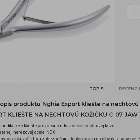
POPIS
RECENZI
popis produktu Nghia Export kliešte na nechtov
T KLIEŠTE NA NECHTOVÚ KOŽIČKU C-07 JAW 
 pedikérske kliešte pre presné odstránenie nechtovej kože
štenej, nerezovej ocele INOX
rovana rukoväť, ktorá zabezpečuje ideálnu prácu po dlhý čas, spojenie- 