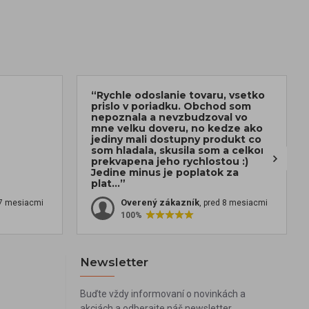
“Rychle odoslanie tovaru, vsetko
prislo v poriadku. Obchod som
nepoznala a nevzbudzoval vo
mne velku doveru, no kedze ako
jediny mali dostupny produkt co
som hladala, skusila som a celkom
prekvapena jeho rychlostou :)
Jedine minus je poplatok za
plat...”
Overený zákazník
 7 mesiacmi
, pred 8 mesiacmi
100%
Newsletter
Buďte vždy informovaní o novinkách a
akciách a odberajte náš newsletter