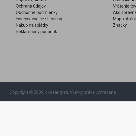
Ochrana údajov
Vrátenie to
Obchodné podmienky
Ako správne
Finacovanie cez Leasing
Mapa strán
Nákup na splátky
Značky
Reklamačný poriadok
Copyright © 2009, okbeauty.sk, Všetky práva vyhradené