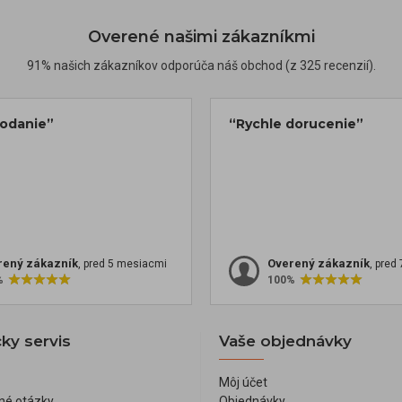
Overené našimi zákazníkmi
91% našich zákazníkov odporúča náš obchod (z 325 recenzií).
dodanie”
“Rychle dorucenie”
rený zákazník
Overený zákazník
, pred 5 mesiacmi
, pred
%
100%
ky servis
Vaše objednávky
Môj účet
né otázky
Objednávky