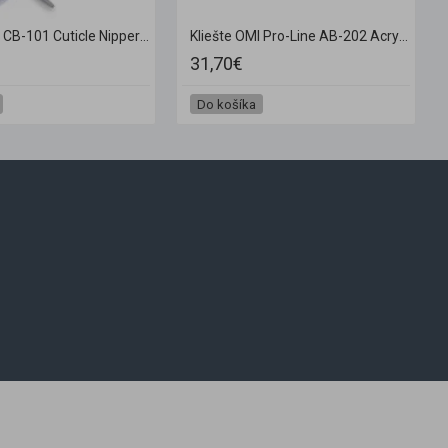
Kliešte OMI CB-101 Cuticle Nipper JAW12 / 4 mm
Kliešte OMI Pro-Line AB-202 Acrylic Nail Nippers Full Jaw Box Joint
31,70€
Do košíka