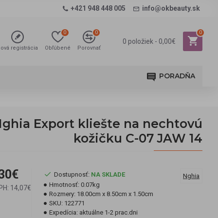
+421 948 448 005
info@okbeauty.sk
0
0
0
0 položiek - 0,00€
ová registrácia
Obľúbené
Porovnať
PORADŇA
ghia Export kliešte na nechtovú
kožičku C-07 JAW 14
30€
Dostupnosť:
NA SKLADE
Nghia
Hmotnosť:
0.07kg
PH: 14,07€
Rozmery:
18.00cm x 8.50cm x 1.50cm
SKU:
122771
Expedícia:
aktuálne 1-2 prac.dni