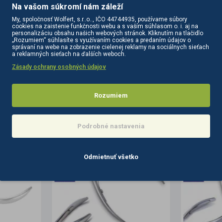
Na vašom súkromí nám záleží
My, spoločnosť Wolfert, s.r..o.., IČO 44744935, používame súbory
cookies na zaistenie funkčnosti webu a s vaším súhlasom o. i. aj na
personalizáciu obsahu našich webových stránok. Kliknutím na tlačidlo
„Rozumiem“ súhlasíte s využívaním cookies a predaním údajov o
správaní na webe na zobrazenie cielenej reklamy na sociálnych sieťach
a reklamných sieťach na ďalších weboch.
Zásady ochrany osobných údajov
PODOBNÉ PRODUKTY
SÚVISIACE PRODUKTY
Rozumiem
Podrobné nastavenia
Odmietnuť všetko