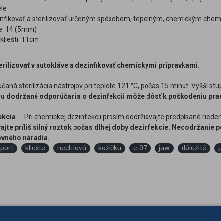
ele
nfikovať a sterilizovať určeným spôsobom, tepelným, chemickým.che
le: 14 (5mm)
kliešti: 11cm
rilizovať v autokláve a dezinfikovať chemickymi prípravkami.
aná sterilizácia nástrojov pri teplote 121 °C, počas 15 minút. Vyšší stupe
u dodržané odporúčania o dezinfekcii môže dôsť k poškodeniu prac
ekcia
- . Pri chemickej dezinfekcii prosím dodržiavajte predpísané ried
ajte príliš silný roztok počas dlhej doby dezinfekcie. Nedodržanie
covného náradia.
port
kliešte
nechtovú
kožičku
c-07
jaw
dôležité