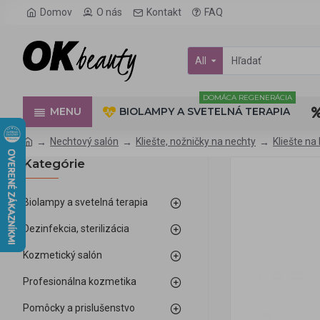
Domov
O nás
Kontakt
FAQ
All
DOMÁCA REGENERÁCIA
MENU
BIOLAMPY A SVETELNÁ TERAPIA
Nechtový salón
Kliešte, nožničky na nechty
Kliešte na
Kategórie
Biolampy a svetelná terapia
Dezinfekcia, sterilizácia
Kozmetický salón
Profesionálna kozmetika
Pomôcky a prislušenstvo