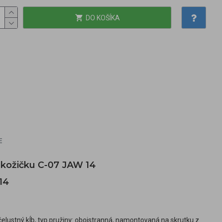
DO KOŠÍKA
E
ú kožičku C-07 JAW 14
14
čelustný kĺb, typ pružiny: obojstranná, namontovaná na skrutku z