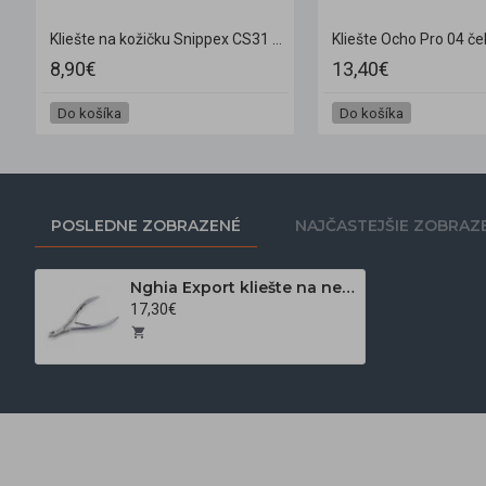
 (5mm)
Kliešte na kožičku Snippex CS31 12 cm / 8 mm
Kliešte Ocho Pro 04 če
8,90€
13,40€
Do košíka
Do košíka
POSLEDNE ZOBRAZENÉ
NAJČASTEJŠIE ZOBRAZ
Nghia Export kliešte na nechtovú kožičku C-07 JAW 14
17,30€