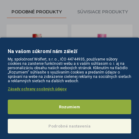
PODOBNÉ PRODUKTY
SÚVISIACE PRODUKTY
Na vašom súkromí nám záleží
My, spoločnosť Wolfert, s.r..o.., IČO 44744935, používame súbory
cookies na zaistenie funkčnosti webu a s vaším súhlasom o. i. aj na
personalizáciu obsahu našich webových stránok. Kliknutím na tlačidlo
„Rozumiem“ súhlasíte s využívaním cookies a predaním údajov o
správaní na webe na zobrazenie cielenej reklamy na sociálnych sieťach
a reklamných sieťach na ďalších weboch.
 5 g
CLARESA OIL STRAWBERRY 5 g
CLARESA parfémovaný olej Pretty Bloom 5ml
Zásady ochrany osobných údajov
3,00€
3,00€
Rozumiem
Do košíka
Do košíka
Podrobné nastavenia