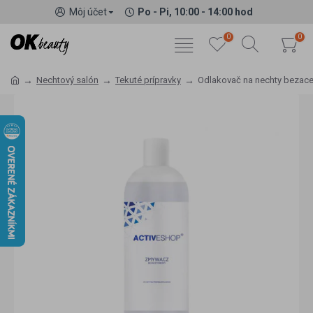
Môj účet
Po - Pi, 10:00 - 14:00 hod
0
0
Nechtový salón
Tekuté prípravky
Odlakovač na nechty bezace