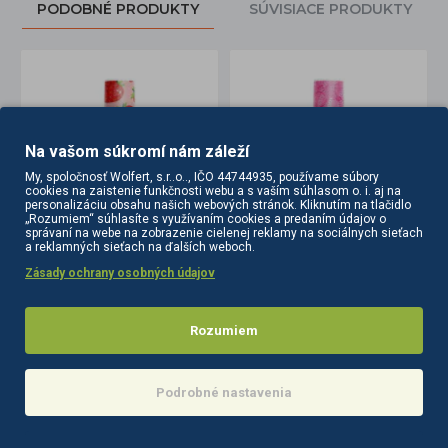
PODOBNÉ PRODUKTY
SÚVISIACE PRODUKTY
Na vašom súkromí nám záleží
My, spoločnosť Wolfert, s.r..o.., IČO 44744935, používame súbory
cookies na zaistenie funkčnosti webu a s vaším súhlasom o. i. aj na
personalizáciu obsahu našich webových stránok. Kliknutím na tlačidlo
„Rozumiem“ súhlasíte s využívaním cookies a predaním údajov o
správaní na webe na zobrazenie cielenej reklamy na sociálnych sieťach
a reklamných sieťach na ďalších weboch.
 5 g
CLARESA OIL STRAWBERRY 5 g
CLARESA parfémovaný olej Pretty Bloom 5ml
Zásady ochrany osobných údajov
3,00€
3,00€
Do košíka
Do košíka
Rozumiem
Podrobné nastavenia
POSLEDNE
NAJČASTEJŠIE
ZOBRAZENÉ
ZOBRAZENÉ