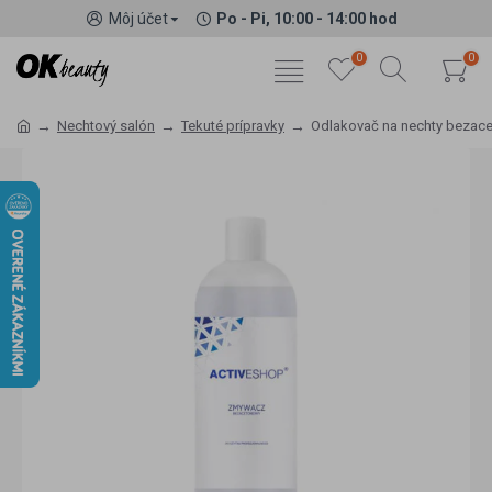
Môj účet
Po - Pi, 10:00 - 14:00 hod
0
0
Nechtový salón
Tekuté prípravky
Odlakovač na nechty bezace