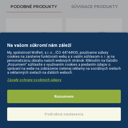
PODOBNÉ PRODUKTY
SÚVISIACE PRODUKTY
Na vašom súkromí nám záleží
My, spoločnosť Wolfert, s.r..o.., IČO 44744935, používame súbory
cookies na zaistenie funkčnosti webu a s vaším súhlasom o. i. aj na
personalizáciu obsahu našich webových stránok. Kliknutím na tlačidlo
„Rozumiem“ súhlasíte s využívaním cookies a predaním údajov o
správaní na webe na zobrazenie cielenej reklamy na sociálnych sieťach
a reklamných sieťach na ďalších weboch.
Kliešte na manikúru Ocho Pro 01 JAW 12
Kliešte na manikúru Ocho Pro 02 JAW 12
Zásady ochrany osobných údajov
12,80€
13,60€
Rozumiem
Do košíka
Do košíka
Podrobné nastavenia
POSLEDNE
NAJČASTEJŠIE