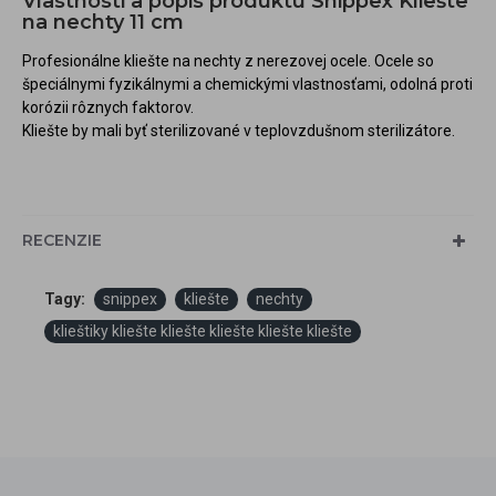
Vlastnosti a popis produktu Snippex Kliešte
na nechty 11 cm
Profesionálne kliešte na nechty z nerezovej ocele.
Ocele so
špeciálnymi fyzikálnymi a chemickými vlastnosťami, odolná proti
korózii rôznych faktorov.
Kliešte by mali byť sterilizované v teplovzdušnom sterilizátore.
RECENZIE
Tagy:
snippex
kliešte
nechty
klieštiky kliešte kliešte kliešte kliešte kliešte