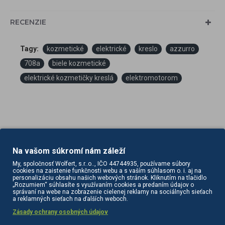
RECENZIE
Tagy:
kozmetické
elektrické
kreslo
azzurro
708a
biele kozmetické
elektrické kozmetičky kreslá
elektromotorom
Na vašom súkromí nám záleží
PODOBNÉ PRODUKTY
SÚVISIACE PRODUKTY
My, spoločnosť Wolfert, s.r..o.., IČO 44744935, používame súbory
cookies na zaistenie funkčnosti webu a s vaším súhlasom o. i. aj na
personalizáciu obsahu našich webových stránok. Kliknutím na tlačidlo
„Rozumiem“ súhlasíte s využívaním cookies a predaním údajov o
správaní na webe na zobrazenie cielenej reklamy na sociálnych sieťach
a reklamných sieťach na ďalších weboch.
Zásady ochrany osobných údajov