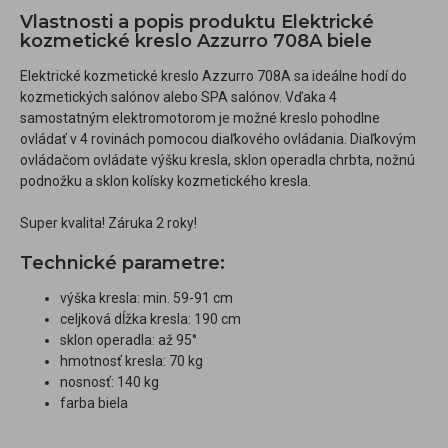
Vlastnosti a popis produktu Elektrické
kozmetické kreslo Azzurro 708A biele
Elektrické kozmetické kreslo Azzurro 708A sa ideálne hodí do
kozmetických salónov alebo SPA salónov. Vďaka 4
samostatným elektromotorom je možné kreslo pohodlne
ovládať v 4 rovinách pomocou diaľkového ovládania. Diaľkovým
ovládačom ovládate výšku kresla, sklon operadla chrbta, nožnú
podnožku a sklon kolísky kozmetického kresla.
Super kvalita! Záruka 2 roky!
Technické parametre:
výška kresla: min. 59-91 cm
celjková dĺžka kresla: 190 cm
sklon operadla: až 95°
hmotnosť kresla: 70 kg
nosnosť: 140 kg
farba biela