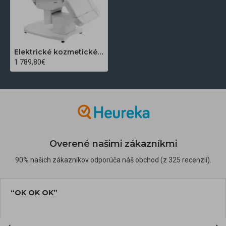
Elektrické kozmetické kreslo Azzurro 708A biele
1 789,80€
Overené našimi zákazníkmi
90% našich zákazníkov odporúča náš obchod (z 325 recenzií).
“OK OK OK”