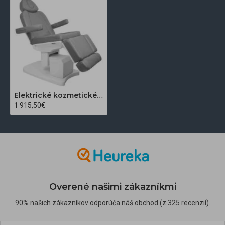
Elektrické kozmetické kreslo s vyhrievaním AZZURRO 708A 4x motor šedé
1 915,50€
Overené našimi zákazníkmi
90% našich zákazníkov odporúča náš obchod (z 325 recenzií).