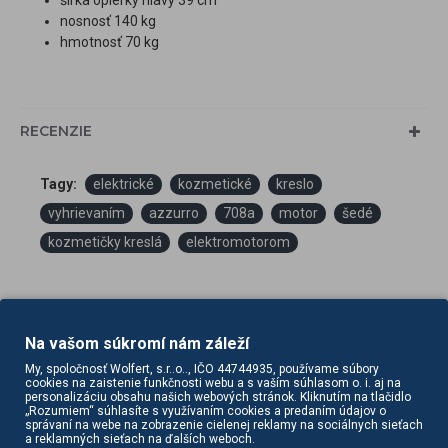
šírka opierky hlavy 39 cm
nosnosť 140 kg
hmotnosť 70 kg
RECENZIE
Tagy:
elektrické
kozmetické
kreslo
vyhrievaním
azzurro
708a
motor
šedé
kozmetičky kreslá
elektromotorom
Na vašom súkromí nám záleží
My, spoločnosť Wolfert, s.r..o.., IČO 44744935, používame súbory
cookies na zaistenie funkčnosti webu a s vaším súhlasom o. i. aj na
personalizáciu obsahu našich webových stránok. Kliknutím na tlačidlo
„Rozumiem“ súhlasíte s využívaním cookies a predaním údajov o
PODOBNÉ PRODUKTY
SÚVISIACE PRODUKTY
správaní na webe na zobrazenie cielenej reklamy na sociálnych sieťach
a reklamných sieťach na ďalších weboch.