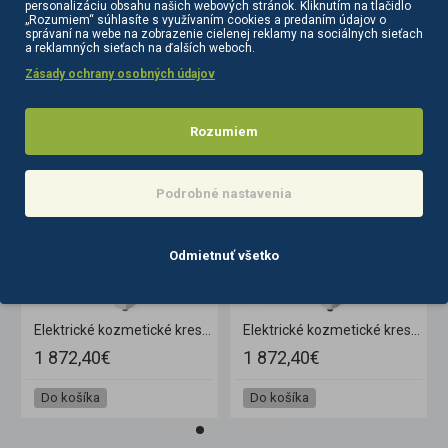
personalizáciu obsahu našich webových stránok. Kliknutím na tlačidlo
„Rozumiem“ súhlasíte s využívaním cookies a predaním údajov o
správaní na webe na zobrazenie cielenej reklamy na sociálnych sieťach
a reklamných sieťach na ďalších weboch.
Zásady ochrany osobných údajov
PODOBNÉ PRODUKTY
SÚVISIACE PRODUKTY
Rozumiem
Podrobné nastavenia
Odmietnuť všetko
motorové šedé
Elektrické kozmetické kreslo Azzurro 869A otočné, 4x motor, biele
Elektrické kozmetické kreslo Azzurro 869A otočné, 4x motor, sivé
1 872,40€
1 872,40€
Do košíka
Do košíka