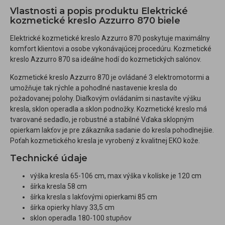
Vlastnosti a popis produktu Elektrické
kozmetické kreslo Azzurro 870 biele
Elektrické kozmetické kreslo Azzurro 870 poskytuje maximálny
komfort klientovi a osobe vykonávajúcej procedúru. Kozmetické
kreslo Azzurro 870 sa ideálne hodí do kozmetických salónov.
Kozmetické kreslo Azzurro 870 je ovládané 3 elektromotormi a
umožňuje tak rýchle a pohodlné nastavenie kresla do
požadovanej polohy. Diaľkovým ovládaním si nastavíte výšku
kresla, sklon operadla a sklon podnožky. Kozmetické kreslo má
tvarované sedadlo, je robustné a stabilné Vďaka sklopným
opierkam lakťov je pre zákazníka sadanie do kresla pohodlnejšie.
Poťah kozmetického kresla je vyrobený z kvalitnej EKO kože.
Technické údaje
výška kresla 65-106 cm, max výška v kolíske je 120 cm
šírka kresla 58 cm
šírka kresla s lakťovými opierkami 85 cm
šírka opierky hlavy 33,5 cm
sklon operadla 180-100 stupňov