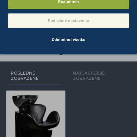
Rozumiem
Podrobné nastavenia
Gabbiano Bilbao kadernícky umývací box hnedý
Gabbiano Bilbao kadernícky umývací box šedo-béžový
613,80€
613,80€
Odmietnuť všetko
Do košíka
Do košíka
POSLEDNE
NAJČASTEJŠIE
ZOBRAZENÉ
ZOBRAZENÉ