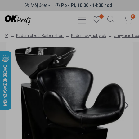
Môj účet
Po - Pi, 10:00 - 14:00 hod
0
0
Kaderníctvo a Barber shop
Kadernícky nábytok
Umývacie box