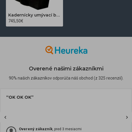
Kadernícky umývací box Gabbiano Amsterdam čierny s čiernym umýdalom
745,50€
Overené našimi zákazníkmi
90% našich zákazníkov odporúča náš obchod (z 325 recenzií).
“OK OK OK”
Overený zákazník
, pred 3 mesiacmi