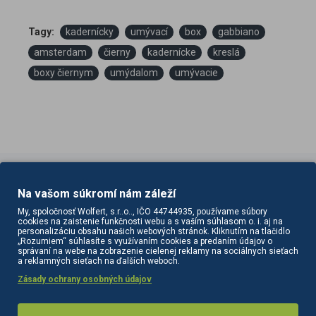
Tagy:
kadernícky
umývací
box
gabbiano
amsterdam
čierny
kadernícke
kreslá
boxy čiernym
umýdalom
umývacie
Na vašom súkromí nám záleží
PODOBNÉ PRODUKTY
SÚVISIACE PRODUKTY
My, spoločnosť Wolfert, s.r..o.., IČO 44744935, používame súbory
cookies na zaistenie funkčnosti webu a s vaším súhlasom o. i. aj na
personalizáciu obsahu našich webových stránok. Kliknutím na tlačidlo
„Rozumiem“ súhlasíte s využívaním cookies a predaním údajov o
správaní na webe na zobrazenie cielenej reklamy na sociálnych sieťach
a reklamných sieťach na ďalších weboch.
Zásady ochrany osobných údajov