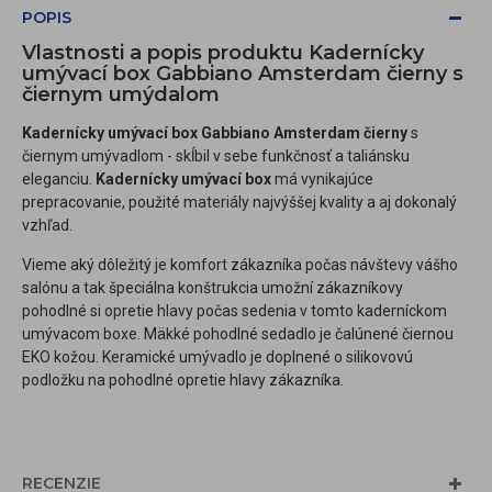
POPIS
Vlastnosti a popis produktu Kadernícky
umývací box Gabbiano Amsterdam čierny s
čiernym umýdalom
Kadernícky umývací box Gabbiano Amsterdam čierny
s
čiernym umývadlom - skĺbil v sebe funkčnosť a taliánsku
eleganciu.
Kadernícky umývací box
má vynikajúce
prepracovanie, použité materiály najvýššej kvality a aj dokonalý
vzhľad.
Vieme aký dôležitý je komfort zákazníka počas návštevy vášho
salónu a tak špeciálna konštrukcia umožní zákazníkovy
pohodlné si opretie hlavy počas sedenia v tomto kaderníckom
umývacom boxe. Mäkké pohodlné sedadlo je čalúnené čiernou
EKO kožou. Keramické umývadlo je doplnené o silikovovú
podložku na pohodlné opretie hlavy zákazníka.
RECENZIE