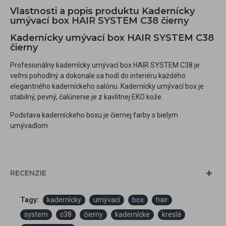
Vlastnosti a popis produktu Kadernícky
umývací box HAIR SYSTEM C38 čierny
Kadernícky umývací box HAIR SYSTEM C38
čierny
Profesionálny kadernícky umývací box HAIR SYSTEM C38 je
veľmi pohodlný a dokonale sa hodí do interiéru každého
elegantného kaderníckeho salónu. Kadernícky umývací box je
stabilný, pevný, čalúnenie je z kavlitnej EKO kože.
Podstava kaderníckeho boxu je čiernej farby s bielym
umývadlom.
RECENZIE
Tagy:
kadernícky
umývací
box
hair
system
c38
čierny
kadernícke
kreslá