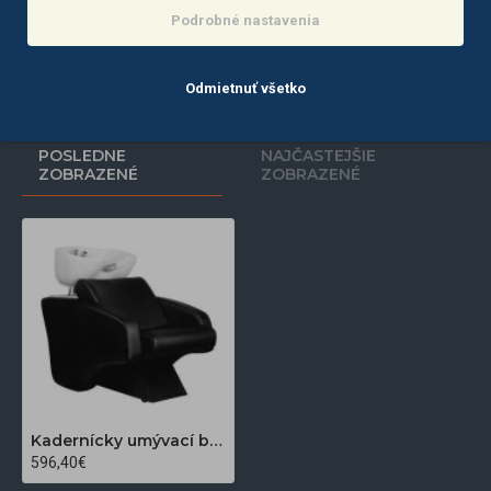
586,50€
1 004,30€
Podrobné nastavenia
Info
Do košíka
Odmietnuť všetko
POSLEDNE
NAJČASTEJŠIE
ZOBRAZENÉ
ZOBRAZENÉ
Kadernícky umývací box HAIR SYSTEM C38 čierny
596,40€