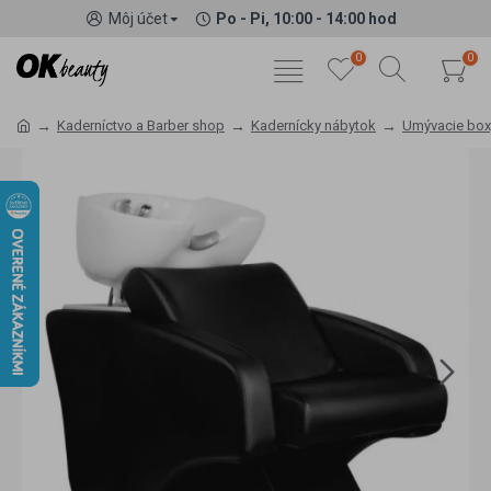
Môj účet
Po - Pi, 10:00 - 14:00 hod
0
0
Kaderníctvo a Barber shop
Kadernícky nábytok
Umývacie box