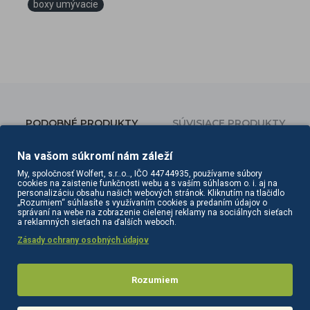
boxy umývacie
PODOBNÉ PRODUKTY
SÚVISIACE PRODUKTY
Na vašom súkromí nám záleží
My, spoločnosť Wolfert, s.r..o.., IČO 44744935, používame súbory
cookies na zaistenie funkčnosti webu a s vaším súhlasom o. i. aj na
personalizáciu obsahu našich webových stránok. Kliknutím na tlačidlo
„Rozumiem“ súhlasíte s využívaním cookies a predaním údajov o
správaní na webe na zobrazenie cielenej reklamy na sociálnych sieťach
a reklamných sieťach na ďalších weboch.
Zásady ochrany osobných údajov
Rozumiem
Gabbiano Elda kadernícky umývací box šedo-béžový
Gabbiano Emma Kadernícky umývací box čierny