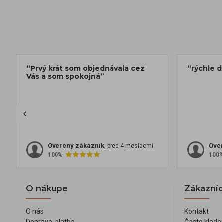
“Prvý krát som objednávala cez
“rýchle 
Vás a som spokojná”
Overený zákazník
Ove
, pred 4 mesiacmi
100%
100
O nákupe
Zákazníc
O nás
Kontakt
Doprava, platba
Často klade