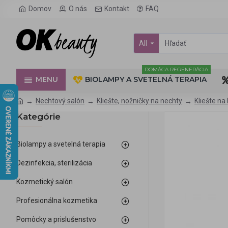
Domov
O nás
Kontakt
FAQ
All
DOMÁCA REGENERÁCIA
MENU
BIOLAMPY A SVETELNÁ TERAPIA
Nechtový salón
Kliešte, nožničky na nechty
Kliešte na
Kategórie
Biolampy a svetelná terapia
Dezinfekcia, sterilizácia
Kozmetický salón
Profesionálna kozmetika
Pomôcky a prislušenstvo