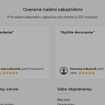
Overené našimi zákazníkmi
91% našich zákazníkov odporúča náš obchod (z 325 recenzií).
dodanie”
“Rychle dorucenie”
rený zákazník
Overený zákazník
, pred 5 mesiacmi
, pred
%
100%
ky servis
Vaše objednávky
Môj účet
né otázky
Objednávky