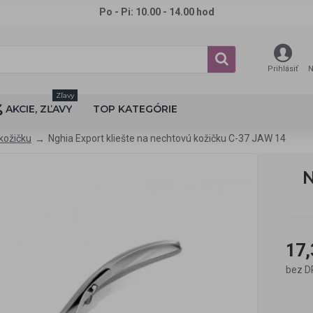
Po - Pi: 10.00 - 14.00 hod
Prihlásiť
N
Zľavy
AKCIE, ZĽAVY
TOP KATEGÓRIE
 kožičku
Nghia Export kliešte na nechtovú kožičku C-37 JAW 14
N
17,
bez D