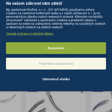
Na vašom súkromí nám záleží
My, spoločnosť Wolfert, s.r..o.., IČO 44744935, používame súbory
cookies na zaistenie funkčnosti webu a s vaším súhlasom o. i. aj na
personalizáciu obsahu našich webových stránok. Kliknutím na tlačidlo
„Rozumiem“ súhlasíte s využívaním cookies a predaním údajov o
správaní na webe na zobrazenie cielenej reklamy na sociálnych sieťach
a reklamných sieťach na ďalších weboch.
Zásady ochrany osobných údajov
PODOBNÉ PRODUKTY
SÚVISIACE PRODUKTY
Rozumiem
Podrobné nastavenia
Odmietnuť všetko