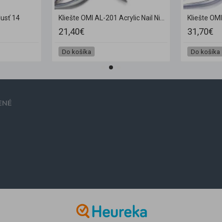
lusť 14
Kliešte OMI AL-201 Acrylic Nail Nippers JAW16 6 mm
21,40€
31,70€
Do košíka
Do košíka
ENÉ