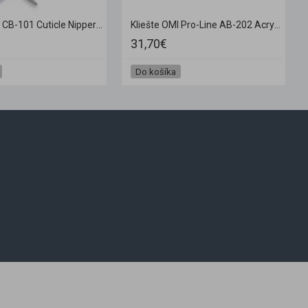
Kliešte OMI CB-101 Cuticle Nipper JAW12 / 4 mm
Kliešte OMI Pro-Line AB-202 Acrylic Nail Nippers Full Jaw Box Joint
31,70€
Do košíka