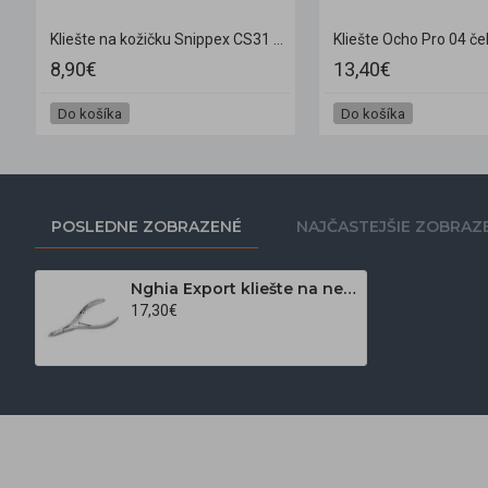
 (5mm)
Kliešte na kožičku Snippex CS31 12 cm / 8 mm
Kliešte Ocho Pro 04 če
8,90€
13,40€
Do košíka
Do košíka
POSLEDNE ZOBRAZENÉ
NAJČASTEJŠIE ZOBRAZ
Nghia Export kliešte na nechtovú kožičku C-37 JAW 14
17,30€