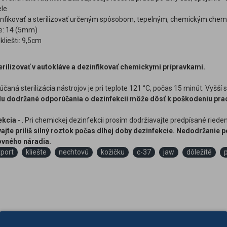
ele
nfikovať a sterilizovať určeným spôsobom, tepelným, chemickým.che
le: 14 (5mm)
kliešti: 9,5cm
rilizovať v autokláve a dezinfikovať chemickymi prípravkami.
čaná sterilizácia nástrojov je pri teplote 121 °C, počas 15 minút. Vyšší st
u dodržané odporúčania o dezinfekcii môže dôsť k poškodeniu prac
ekcia
- . Pri chemickej dezinfekcii prosím dodržiavajte predpísané ried
ajte príliš silný roztok počas dlhej doby dezinfekcie. Nedodržanie
covného náradia.
port
kliešte
nechtovú
kožičku
c-37
jaw
dôležité