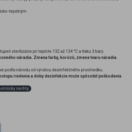
micko-tepelným
upeň sterilizácie pri teplote 132 až 134 °C a tlaku 3 bary.
ovného náradia. Zmena farby, korózii, zmene tvaru náradia.
enie podľa návodu od výrobcu dezinfekčného prostriedku.
 postupu riedenia a doby dezinfekcie može spôsobiť poškodenia
pomôcky nechty