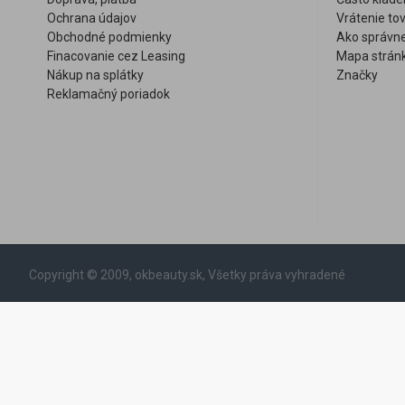
Ochrana údajov
Vrátenie to
Obchodné podmienky
Ako správne
Finacovanie cez Leasing
Mapa strán
Nákup na splátky
Značky
Reklamačný poriadok
Copyright © 2009, okbeauty.sk, Všetky práva vyhradené