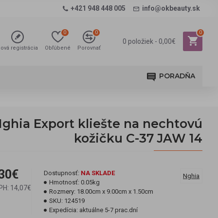
+421 948 448 005
info@okbeauty.sk
0
0
0
0 položiek - 0,00€
ová registrácia
Obľúbené
Porovnať
PORADŇA
ghia Export kliešte na nechtovú
kožičku C-37 JAW 14
30€
Dostupnosť:
NA SKLADE
Nghia
Hmotnosť:
0.05kg
PH: 14,07€
Rozmery:
18.00cm x 9.00cm x 1.50cm
SKU:
124519
Expedícia:
aktuálne 5-7 prac.dní