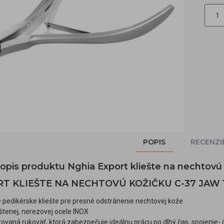
POPIS
RECENZI
popis produktu Nghia Export kliešte na nechtov
T KLIEŠTE NA NECHTOVÚ KOŽIČKU C-37 JAW 
 pedikérske kliešte pre presné odstránenie nechtovej kože
štenej, nerezovej ocele INOX
rovaná rukoväť, ktorá zabezpečuje ideálnu prácu po dlhý čas, spojenie- 