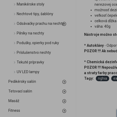
Manikérske stoly
nerezovej oc
možnosť dezi
Nechtové tipy, šablóny
veľkosť čepe
celková dĺžka 
Odsávačky prachu na nechty
váha: 40g
Pilníky na nechty
Nástroje možno ste
Podušky, opierky pod ruky
* Autoklávy
- Odporú
POZOR !!! Ak nebud
Príslušenstvo nechty
* Chemická dezinf
Tekuté prípravky
POZOR !!! Nepoužív
UV LED lampy
a straty farby pra
Tagy:
nghia
ex
Pedikérsky salón
Tetovací salón
Masáž
Fitness