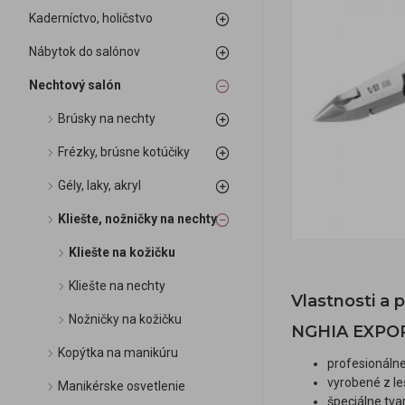
Kaderníctvo, holičstvo
Nábytok do salónov
Nechtový salón
Brúsky na nechty
Frézky, brúsne kotúčiky
Gély, laky, akryl
Kliešte, nožničky na nechty
Kliešte na kožičku
Kliešte na nechty
Vlastnosti a 
Nožničky na kožičku
NGHIA EXPOR
Kopýtka na manikúru
profesionálne
vyrobené z le
Manikérske osvetlenie
špeciálne tva