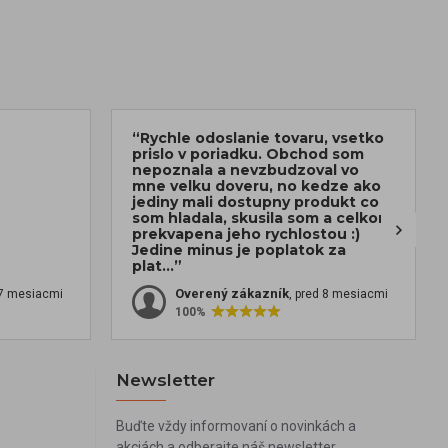
“Rychle odoslanie tovaru, vsetko
prislo v poriadku. Obchod som
nepoznala a nevzbudzoval vo
mne velku doveru, no kedze ako
jediny mali dostupny produkt co
som hladala, skusila som a celkom
prekvapena jeho rychlostou :)
Jedine minus je poplatok za
plat...”
Overený zákazník
 7 mesiacmi
, pred 8 mesiacmi
100%
Newsletter
Buďte vždy informovaní o novinkách a
akciách a odberajte náš newsletter