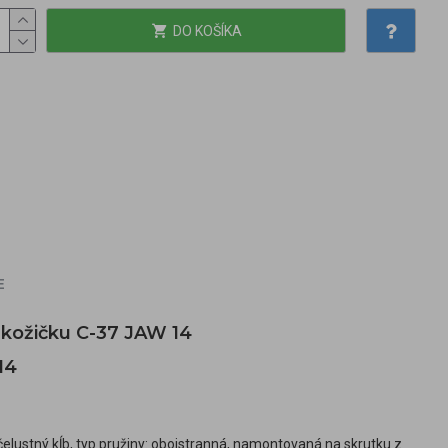
DO KOŠÍKA
E
ú kožičku C-37 JAW 14
14
čelustný kĺb, typ pružiny: obojstranná, namontovaná na skrutku z