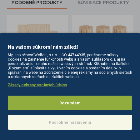
PODOBNÉ PRODUKTY
SÚVISIACE PRODUKTY
Na vašom súkromí nám záleží
My, spoločnosť Wolfert, s.r..o.., IČO 44744935, používame súbory
cookies na zaistenie funkčnosti webu a s vaším súhlasom o. i. aj na
personalizáciu obsahu našich webových stránok. Kliknutím na tlačidlo
„Rozumiem“ súhlasíte s využívaním cookies a predaním údajov o
správaní na webe na zobrazenie cielenej reklamy na sociálnych sieťach
a reklamných sieťach na ďalších weboch.
uickepil 500 ml
Drevená špachtľa 114 x 10 x 2 mm 100 ks
Drevená špachtľa 140 x 6 x 1,4 mm 100 ks
Zásady ochrany osobných údajov
3,10€
3,30€
Do košíka
Do košíka
Rozumiem
Podrobné nastavenia
POSLEDNE
NAJČASTEJŠIE
ZOBRAZENÉ
ZOBRAZENÉ