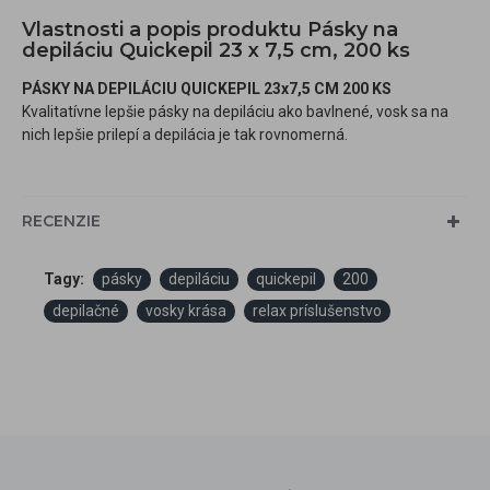
Vlastnosti a popis produktu Pásky na
depiláciu Quickepil 23 x 7,5 cm, 200 ks
PÁSKY NA DEPILÁCIU QUICKEPIL 23x7,5 CM 200 KS
Kvalitatívne lepšie pásky na depiláciu ako bavlnené, vosk sa na
nich lepšie prilepí a depilácia je tak rovnomerná.
RECENZIE
Tagy:
pásky
depiláciu
quickepil
200
depilačné
vosky krása
relax príslušenstvo