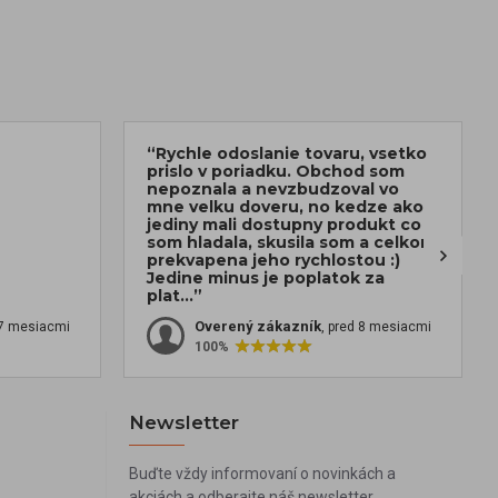
“Rychle odoslanie tovaru, vsetko
prislo v poriadku. Obchod som
nepoznala a nevzbudzoval vo
mne velku doveru, no kedze ako
jediny mali dostupny produkt co
som hladala, skusila som a celkom
prekvapena jeho rychlostou :)
Jedine minus je poplatok za
plat...”
Overený zákazník
 7 mesiacmi
, pred 8 mesiacmi
100%
Newsletter
Buďte vždy informovaní o novinkách a
akciách a odberajte náš newsletter