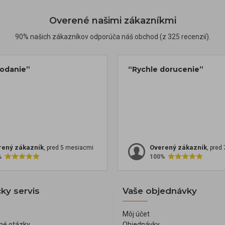
Overené našimi zákazníkmi
90% našich zákazníkov odporúča náš obchod (z 325 recenzií).
dodanie”
“Rychle dorucenie”
rený zákazník
Overený zákazník
, pred 5 mesiacmi
, pred
%
100%
ky servis
Vaše objednávky
Môj účet
né otázky
Objednávky