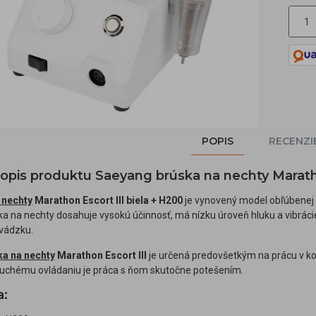
POPIS
RECENZI
popis produktu Saeyang brúska na nechty Maratho
 nechty
Marathon Escort III biela + H200
je vynovený model obľúbenej b
ka na nechty dosahuje vysokú účinnosť, má nízku úroveň hluku a vibrácie
vádzku.
ka na nechty
Marathon Escort III
je určená predovšetkým na prácu v k
chému ovládaniu je práca s ňom skutočne potešením.
a: