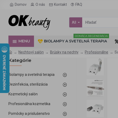
Domov
O nás
Kontakt
FAQ
All
DOMÁCA REGENERÁCIA
MENU
BIOLAMPY A SVETELNÁ TERAPIA
Nechtový salón
Brúsky na nechty
Profesionálne
Sa
Kategórie
Biolampy a svetelná terapia
Dezinfekcia, sterilizácia
Kozmetický salón
Profesionálna kozmetika
Pomôcky a prislušenstvo