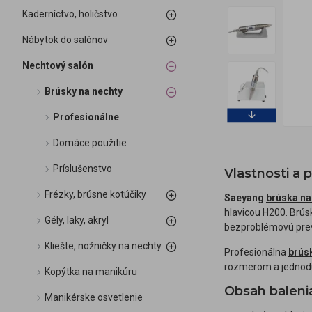
Kaderníctvo, holičstvo
Nábytok do salónov
Nechtový salón
Brúsky na nechty
Profesionálne
Domáce použitie
Príslušenstvo
Vlastnosti a 
Frézky, brúsne kotúčiky
Saeyang
brúska na
hlavicou H200. Brús
Gély, laky, akryl
bezproblémovú pre
Kliešte, nožničky na nechty
Profesionálna
brús
rozmerom a jednodu
Kopýtka na manikúru
Obsah baleni
Manikérske osvetlenie