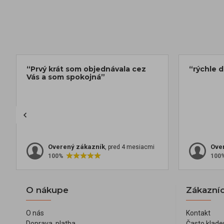
“Prvý krát som objednávala cez
“rýchle 
Vás a som spokojná”
Overený zákazník
Ove
, pred 4 mesiacmi
100%
100
O nákupe
Zákazníc
O nás
Kontakt
Doprava, platba
Často klade