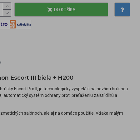
DO KOŠÍKA
E
n Escort III biela + H200
rúsky Escort Pro II, je technologicky vyspelá s najnovšou brúsnou
, automatický systém ochrany proti preťaženiu zaistí dlhú a
ozmetických salónoch, ale aj na domáce použitie. Vďaka malým