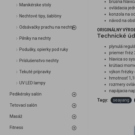
brúsna hlavi
Manikérske stoly
ovládacia jed
konzola na od
Nechtové tipy, šablóny
návod na obs
Odsávačky prachu na nechty
ORIGINÁLNY VÝRO
Technické úd
Pilníky na nechty
plynulá regul
Podušky, opierky pod ruky
priemer fréz
hlavica so s
Príslušenstvo nechty
krútiaci mom
Tekuté prípravky
výkon frézky
hmotnosť 1,1
UV LED lampy
rozmery ovlá
napájacia nap
Pedikérsky salón
Tagy:
seayang
Tetovací salón
Masáž
Fitness