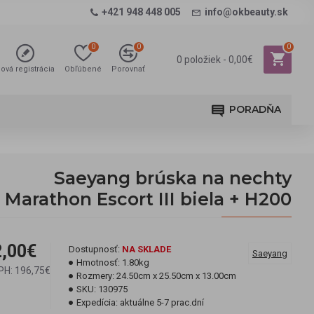
+421 948 448 005
info@okbeauty.sk
0
0
0
0 položiek - 0,00€
ová registrácia
Obľúbené
Porovnať
PORADŇA
Saeyang brúska na nechty
Marathon Escort III biela + H200
,00€
Dostupnosť:
NA SKLADE
Saeyang
Hmotnosť:
1.80kg
PH: 196,75€
Rozmery:
24.50cm x 25.50cm x 13.00cm
SKU:
130975
Expedícia:
aktuálne 5-7 prac.dní