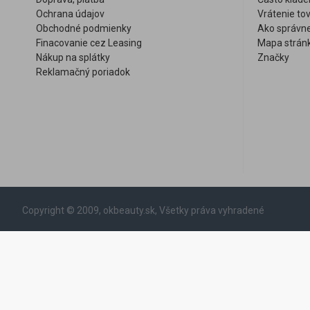
Ochrana údajov
Vrátenie to
Obchodné podmienky
Ako správne
Finacovanie cez Leasing
Mapa strán
Nákup na splátky
Značky
Reklamačný poriadok
Copyright © 2009, okbeauty.sk, Všetky práva vyhradené