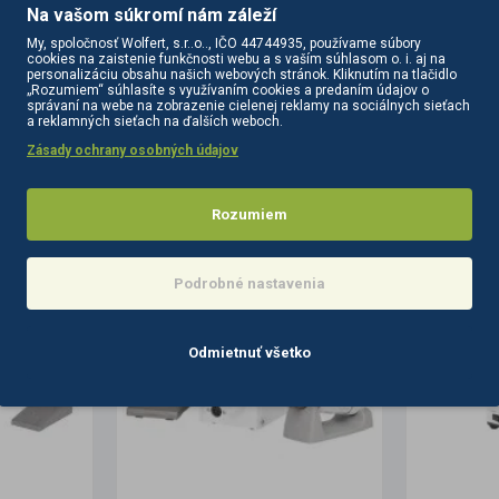
Na vašom súkromí nám záleží
My, spoločnosť Wolfert, s.r..o.., IČO 44744935, používame súbory
cookies na zaistenie funkčnosti webu a s vaším súhlasom o. i. aj na
personalizáciu obsahu našich webových stránok. Kliknutím na tlačidlo
„Rozumiem“ súhlasíte s využívaním cookies a predaním údajov o
správaní na webe na zobrazenie cielenej reklamy na sociálnych sieťach
a reklamných sieťach na ďalších weboch.
Zásady ochrany osobných údajov
PODOBNÉ PRODUKTY
SÚVISIACE PRODUKTY
Rozumiem
Podrobné nastavenia
Odmietnuť všetko