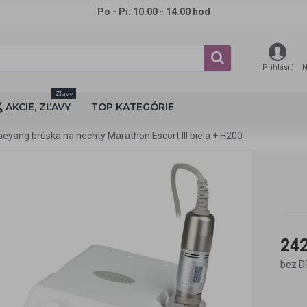
Po - Pi: 10.00 - 14.00 hod
Prihlásiť
N
Zľavy
AKCIE, ZĽAVY
TOP KATEGÓRIE
eyang brúska na nechty Marathon Escort III biela + H200
242
bez D