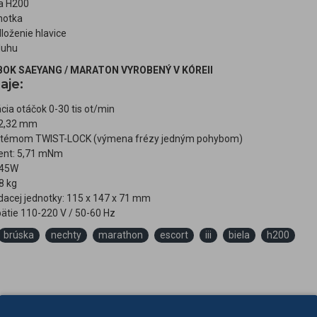
ca H200
notka
loženie hlavice
luhu
BOK SAEYANG / MARATON VYROBENÝ V KÓREII
aje:
ácia otáčok 0-30 tis ot/min
 2,32 mm
ystémom TWIST-LOCK (výmena frézy jedným pohybom)
ent: 5,71 mNm
 45W
8 kg
dacej jednotky: 115 x 147 x 71 mm
ätie 110-220 V / 50-60 Hz
brúska
nechty
marathon
escort
iii
biela
h200