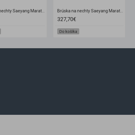
Brúska na nechty Saeyang Marathon N7
Brúska na nechty Saeyang Marathon New N2 + SH300S
327,70€
Do košíka