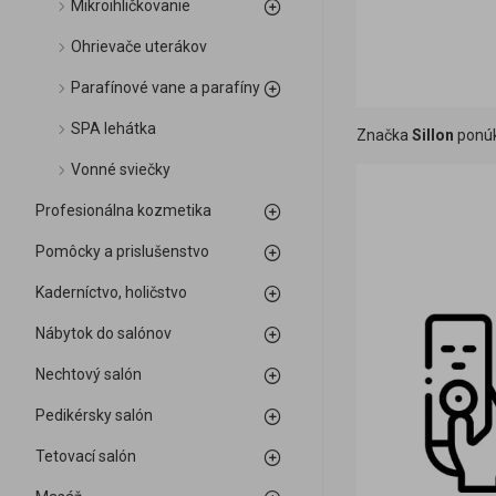
Mikroihličkovanie
Ohrievače uterákov
Parafínové vane a parafíny
SPA lehátka
Značka
Sillon
ponúk
Vonné sviečky
Profesionálna kozmetika
Pomôcky a prislušenstvo
Kaderníctvo, holičstvo
Nábytok do salónov
Nechtový salón
Pedikérsky salón
Tetovací salón