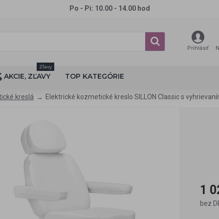
Po - Pi: 10.00 - 14.00 hod
Prihlásiť
N
Zľavy
AKCIE, ZĽAVY
TOP KATEGÓRIE
ické kreslá
Elektrické kozmetické kreslo SILLON Classic s vyhrieva
1 0
bez D