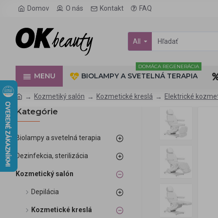
Domov
O nás
Kontakt
FAQ
All
DOMÁCA REGENERÁCIA
MENU
BIOLAMPY A SVETELNÁ TERAPIA
Kozmetiký salón
Kozmetické kreslá
Elektrické kozmet
Kategórie
Biolampy a svetelná terapia
Dezinfekcia, sterilizácia
Kozmetický salón
Depilácia
Kozmetické kreslá