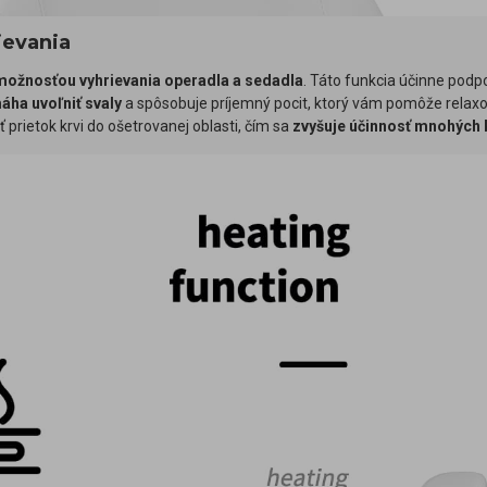
ievania
možnosťou vyhrievania operadla a sedadla
. Táto funkcia účinne podp
áha uvoľniť svaly
a spôsobuje príjemný pocit, ktorý vám pomôže relax
ť prietok krvi do ošetrovanej oblasti, čím sa
zvyšuje účinnosť mnohých