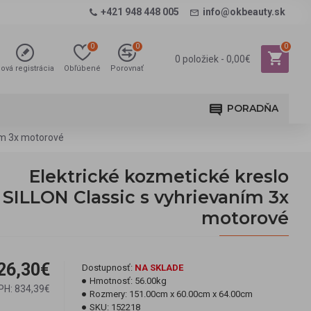
+421 948 448 005
info@okbeauty.sk
0
0
0
0 položiek - 0,00€
ová registrácia
Obľúbené
Porovnať
PORADŇA
ním 3x motorové
Elektrické kozmetické kreslo
SILLON Classic s vyhrievaním 3x
motorové
26,30€
Dostupnosť:
NA SKLADE
Hmotnosť:
56.00kg
PH: 834,39€
Rozmery:
151.00cm x 60.00cm x 64.00cm
SKU:
152218