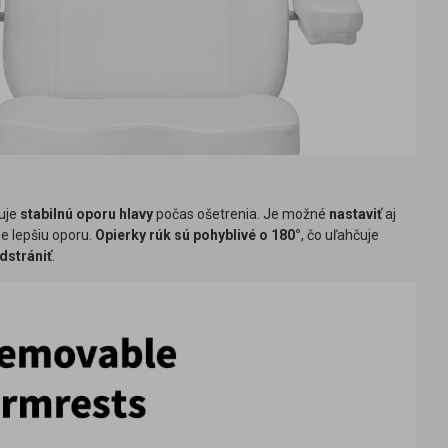
uje
stabilnú oporu hlavy
počas ošetrenia. Je možné
nastaviť
aj
e lepšiu oporu.
Opierky rúk sú pohyblivé o 180°
, čo uľahčuje
dstrániť
.