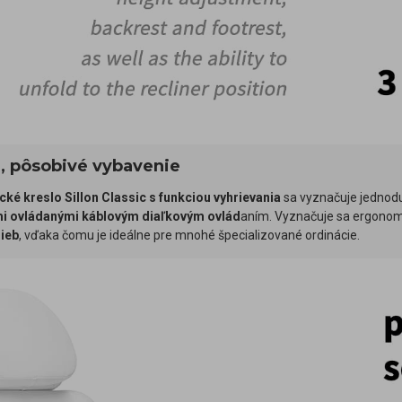
, pôsobivé vybavenie
cké kreslo Sillon Classic s funkciou vyhrievania
sa vyznačuje jednod
i ovládanými káblovým diaľkovým ovlád
aním. Vyznačuje sa ergono
rieb
, vďaka čomu je ideálne pre mnohé špecializované ordinácie.