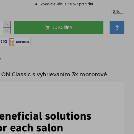
Expedícia:
aktuálne 5-7 prac.dní
Sillon
DO KOŠÍKA
E
LLON Classic s vyhrievaním 3x motorové