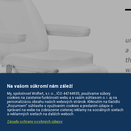
Na vašom súkromí nám záleží
My, spoločnosť Wolfert, s.r..o.., IČO 44744935, používame súbory
aľkové ovládanie
cookies na zaistenie funkčnosti webu a s vaším súhlasom o. i. aj na
personalizáciu obsahu našich webových stránok. Kliknutím na tlačidlo
užiteľného diaľkového
ovládania sa stolička plynule nastavuje v
3 rovi
„Rozumiem“ súhlasíte s využívaním cookies a predaním údajov o
správaní na webe na zobrazenie cielenej reklamy na sociálnych sieťach
lo vo výške od
61 cm do 84 cm
, a stolička dosahuje
dĺžku 2 m
, keď je ú
a reklamných sieťach na ďalších weboch.
ej výšky, a umožňujú
jeho prispôsobenie aktuálne vykonávanej liečbe
a
Zásady ochrany osobných údajov
estnené na oboch stranách sedadla
umožňujú zavesiť diaľkové ovládan