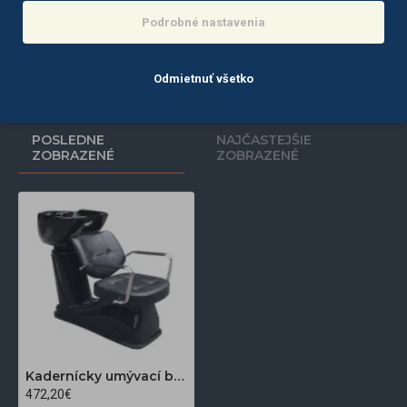
613,80€
613,80€
Podrobné nastavenia
Do košíka
Do košíka
Odmietnuť všetko
POSLEDNE
NAJČASTEJŠIE
ZOBRAZENÉ
ZOBRAZENÉ
Kadernícky umývací box Gabbiano Vigo čierny
472,20€