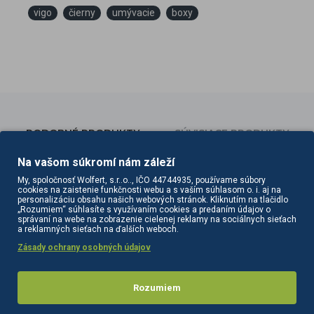
vigo
čierny
umývacie
boxy
PODOBNÉ PRODUKTY
SÚVISIACE PRODUKTY
Na vašom súkromí nám záleží
My, spoločnosť Wolfert, s.r..o.., IČO 44744935, používame súbory
cookies na zaistenie funkčnosti webu a s vaším súhlasom o. i. aj na
personalizáciu obsahu našich webových stránok. Kliknutím na tlačidlo
„Rozumiem“ súhlasíte s využívaním cookies a predaním údajov o
správaní na webe na zobrazenie cielenej reklamy na sociálnych sieťach
a reklamných sieťach na ďalších weboch.
Zásady ochrany osobných údajov
Rozumiem
Gabbiano Bilbao kadernícky umývací box hnedý
Gabbiano Bilbao kadernícky umývací box šedo-béžový