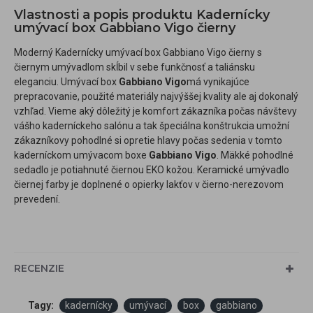
Vlastnosti a popis produktu Kadernícky
umývací box Gabbiano Vigo čierny
Moderný Kadernícky umývací box Gabbiano Vigo čierny s
čiernym umývadlom skĺbil v sebe funkčnosť a taliánsku
eleganciu. Umývací box
Gabbiano Vigo
má vynikajúce
prepracovanie, použité materiály najvýššej kvality ale aj dokonalý
vzhľad. Vieme aký dôležitý je komfort zákazníka počas návštevy
vášho kaderníckeho salónu a tak špeciálna konštrukcia umožní
zákazníkovy pohodlné si opretie hlavy počas sedenia v tomto
kaderníckom umývacom boxe
Gabbiano Vigo
. Mäkké pohodlné
sedadlo je potiahnuté čiernou EKO kožou. Keramické umývadlo
čiernej farby je doplnené o opierky lakťov v čierno-nerezovom
prevedení.
RECENZIE
Tagy:
kadernícky
umývací
box
gabbiano