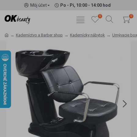
Môj účet
Po - Pi, 10:00 - 14:00 hod
0
0
Kaderníctvo a Barber shop
Kadernícky nábytok
Umývacie box