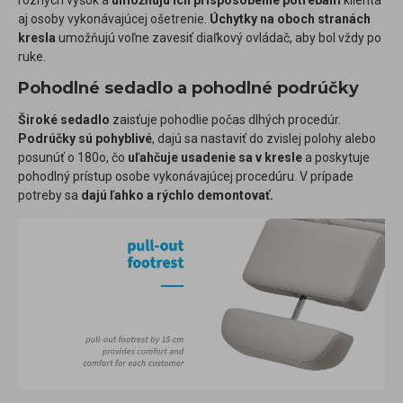
aj osoby vykonávajúcej ošetrenie.
Úchytky na oboch stranách
kresla
umožňujú voľne zavesiť diaľkový ovládač, aby bol vždy po
ruke.
Pohodlné sedadlo a pohodlné podrúčky
Široké sedadlo
zaisťuje pohodlie počas dlhých procedúr.
Podrúčky sú pohyblivé
, dajú sa nastaviť do zvislej polohy alebo
posunúť o 180o, čo
uľahčuje usadenie sa v kresle
a poskytuje
pohodlný prístup osobe vykonávajúcej procedúru. V prípade
potreby sa
dajú ľahko a rýchlo demontovať.