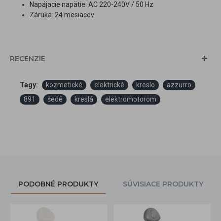
Napájacie napätie: AC 220-240V / 50 Hz
Záruka: 24 mesiacov
RECENZIE
Tagy:
kozmetické
elektrické
kreslo
azzurro
891
šedé
kreslá
elektromotorom
PODOBNÉ PRODUKTY
SÚVISIACE PRODUKTY