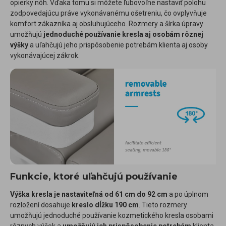
opierky nôh. Vďaka tomu si môžete ľubovoľne nastaviť polohu
zodpovedajúcu práve vykonávanému ošetreniu, čo ovplyvňuje
komfort zákazníka aj obsluhujúceho. Rozmery a šírka úpravy
umožňujú
jednoduché používanie kresla aj osobám rôznej
výšky
a uľahčujú jeho prispôsobenie potrebám klienta aj osoby
vykonávajúcej zákrok.
Funkcie, ktoré uľahčujú používanie
Výška kresla je nastaviteľná od 61 cm do 92 cm
a po úplnom
rozložení dosahuje
kreslo dĺžku 190 cm
. Tieto rozmery
umožňujú jednoduché používanie kozmetického kresla osobami
rôznych výšok a
umožňujú ich prispôsobenie potrebám
klienta