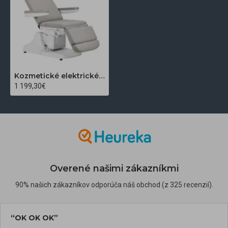
Kozmetické elektrické kreslo Azzurro 891 šedé
1 199,30€
Overené našimi zákazníkmi
90% našich zákazníkov odporúča náš obchod (z 325 recenzií).
“OK OK OK”