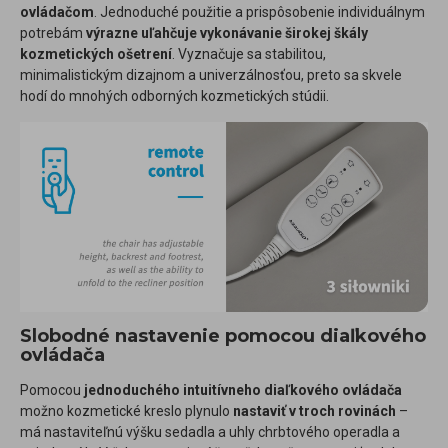
ovládačom
. Jednoduché použitie a prispôsobenie individuálnym
potrebám
výrazne uľahčuje vykonávanie širokej škály
kozmetických ošetrení
. Vyznačuje sa stabilitou,
minimalistickým dizajnom a univerzálnosťou, preto sa skvele
hodí do mnohých odborných kozmetických stúdii.
Slobodné nastavenie pomocou diaľkového
ovládača
Pomocou
jednoduchého intuitívneho diaľkového ovládača
možno kozmetické kreslo plynulo
nastaviť v troch rovinách
–
má nastaviteľnú výšku sedadla a uhly chrbtového operadla a