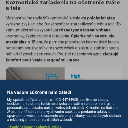
Kozmetické zariadenia na ošetrenie tváre
a tela
Možnosť voľne rozložiť kozmetické kreslo
do polohy lehátka
výrazne zvyšuje jeho funkčnosť pre starostlivosť o tvár a telo. To
vám umožní ľahko vykonávať
rôzne typy ošetrení vrátane
kozmetiky, fyzioterapie a tetovania.
Opierka nôh sa vysunie
maximálne o 15 cm
, čo pomáha prispôsobiť kozmetické kreslo
potrebám používateľov rôznych výšok a zaisťuje stabilnú oporu
nôh pri rôznych ošetreniach. Použité riešenia výrazne
zlepšujú
komfort používania a ergonómiu práce.
Na vašom súkromí nám záleží
My, spoločnosť Wolfert, s.r..o.., IČO 44744935, používame súbory
cookies na zaistenie funkčnosti webu a s vaším súhlasom o. i. aj na
personalizáciu obsahu našich webových stránok. Kliknutím na tlačidlo
„Rozumiem“ súhlasíte s využívaním cookies a predaním údajov o
správaní na webe na zobrazenie cielenej reklamy na sociálnych sieťach
a reklamných sieťach na ďalších weboch.
Zásady ochrany osobných údajov